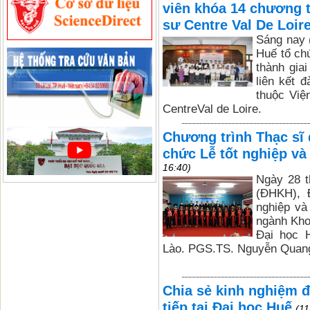
viên khóa 14 chương t
sư Centre Val De Loir
Sáng nay 
Huế tổ ch
thành gia
liên kết 
thuộc Việ
CentreVal de Loire.
Chương trình Thạc sĩ 
chức Lễ tốt nghiệp và
16:40)
Ngày 28 t
(ĐHKH), 
nghiệp và
ngành Kho
Đại học 
Lào. PGS.TS. Nguyễn Quang 
Chia sẻ kinh nghiệm đ
tiếp tại Đại học Huế
(11