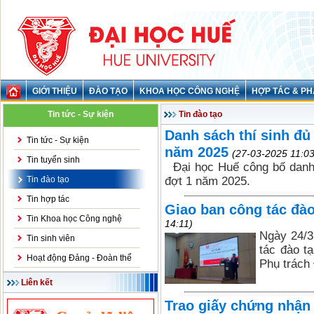
GIỚI THIỆU
ĐÀO TẠO
KHOA HỌC CÔNG NGHỆ
HỢP TÁC & PH
Tin tức - Sự kiện
Tin đào tạo
Danh sách thí sinh đủ 
Tin tức - Sự kiện
năm 2025
(27-03-2025 11:03
Tin tuyển sinh
Đại học Huế công bố danh s
Tin đào tạo
đợt 1 năm 2025.
Tin hợp tác
Giao ban công tác đà
Tin Khoa học Công nghệ
14:11)
Ngày 24/3
Tin sinh viên
tác đào t
Hoạt động Đảng - Đoàn thể
Phụ trách 
Liên kết
Trao giấy chứng nhận 