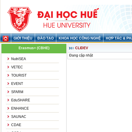
GIỚI THIỆU
ĐÀO TẠO
KHOA HỌC CÔNG NGHỆ
HỢP TÁC & PH
Erasmus+ (CBHE)
CLIDEV
Đang cập nhật
NutriSEA
VETEC
TOURIST
EVENT
SFARM
EduSHARE
ENHANCE
SAUNAC
CDAE