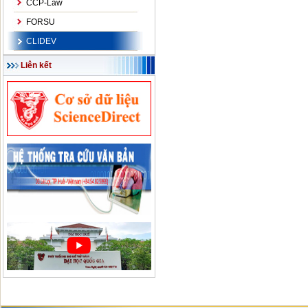
CCP-Law
FORSU
CLIDEV
Liên kết