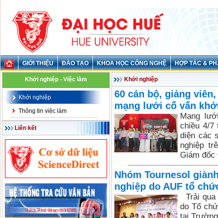
GIỚI THIỆU
ĐÀO TẠO
KHOA HỌC CÔNG NGHỆ
HỢP TÁC & PH
Khởi nghiệp - Việc làm
Khởi nghiệp
60 cán bộ, giảng viên
Khởi nghiệp
mạng lưới cố vấn khở
Thông tin việc làm
Mạng lướ
chiều 4/7
Liên kết
diện các 
nghiệp tr
Giám đốc 
Nhóm Tournesol giành 
nghiệp do AUF tổ chứ
Trải qua 
do Tổ chứ
tại Trườn