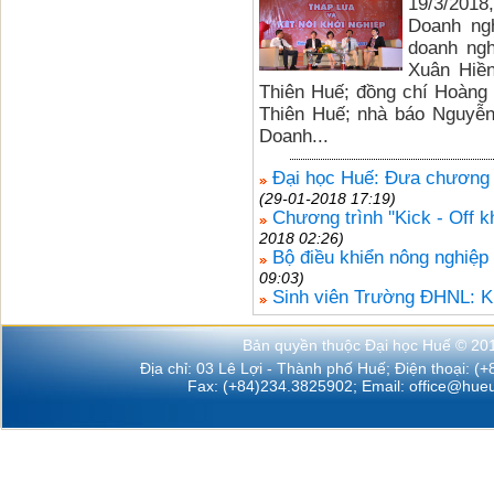
19/3/201
Doanh ngh
doanh ngh
Xuân Hiền
Thiên Huế; đồng chí Hoàng
Thiên Huế; nhà báo Nguyễn
Doanh...
Đại học Huế: Đưa chương t
(29-01-2018 17:19)
Chương trình ''Kick - Off 
2018 02:26)
Bộ điều khiển nông nghiệ
09:03)
Sinh viên Trường ĐHNL: K
Bản quyền thuộc Đại học Huế © 20
Địa chỉ: 03 Lê Lợi - Thành phố Huế; Điện thoại: (
Fax: (+84)234.3825902; Email:
office@hueu