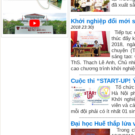
đã xuất sắ
Khởi nghiệp đổi mới s
2018 23:30)
Tiếp tục c
thúc đẩy k
2018, ngà
chuyện (T
sáng tạo:
ThS. Thạch Lê Anh, Chủ nhi
cao chương trình khởi nghiệ
Cuộc thi “START-UP
Tổ chức 
Hà Nội ph
Khởi nghi
viên và cá
mỗi đội phải có ít nhất 01 si
Đại học Huế thắp lửa 
Trong ch