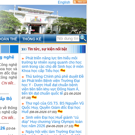
English
ĐOÀN THỂ
THỐNG KÊ
Tin tức, sự kiện nổi bật
ng nghệ
Phát triển năng lực tìm hiểu môi
trường tự nhiên xung quanh cho học
 Công nghệ
sinh trong các chủ đề Sinh học ở môn
khoa học và
Khoa học cấp Tiểu học
ám đốc Đại
Thủ tướng Chính phủ phê duyệt Đề
Công nghệ
án Phát triển Bệnh viện Trường Đại
Chi tiết...
học Y - Dược Huế đạt chuẩn bệnh
viện tiên tiến khu vực Đông Nam Á,
tiến tới đạt chuẩn quốc tế
(21-06-2026
cấp Bộ
07:18)
Thư ngỏ của GS.TS. BS Nguyễn Vũ
Quốc Huy, Quyền Giám đốc Đại học
o về thông
Huế
g nghệ cấp
(08-06-2026 07:00)
Sinh viên Đại học Huế giành “cú
Chi tiết...
đúp” Huy chương Vàng Olympic toán
học năm 2026
(04-06-2026 17:10)
026
(10-04-
Ngày hội việc làm Trường Đại học