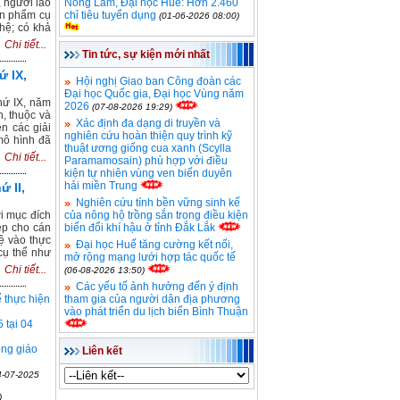
 người lao
Nông Lâm, Đại học Huế: Hơn 2.460
ản phẩm cụ
chỉ tiêu tuyển dụng
(01-06-2026 08:00)
hệ; có khả
Chi tiết...
Tin tức, sự kiện mới nhất
ứ IX,
Hội nghị Giao ban Công đoàn các
Đại học Quốc gia, Đại học Vùng năm
hứ IX, năm
2026
(07-08-2026 19:29)
n, thuộc và
Xác định đa dạng di truyền và
n các giải
nghiên cứu hoàn thiện quy trình kỹ
mô hình đã
thuật ương giống cua xanh (Scylla
Chi tiết...
Paramamosain) phù hợp với điều
kiện tự nhiên vùng ven biển duyên
hải miền Trung
ứ II,
Nghiên cứu tính bền vững sinh kế
i mục đích
của nông hộ trồng sắn trong điều kiện
ệp cho cán
biến đổi khí hậu ở tỉnh Đắk Lắk
ệ vào thực
Đại học Huế tăng cường kết nối,
cụ thể như
mở rộng mạng lưới hợp tác quốc tế
Chi tiết...
(06-08-2026 13:50)
Các yếu tố ảnh hưởng đến ý định
 thực hiện
tham gia của người dân địa phương
vào phát triển du lịch biển Bình Thuận
 tại 04
ồng giáo
Liên kết
4-07-2025
)