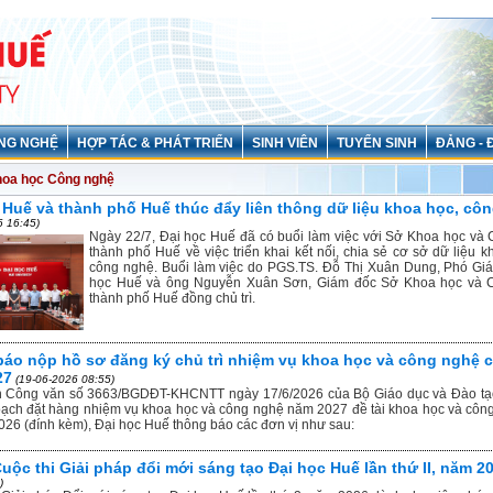
NG NGHỆ
HỢP TÁC & PHÁT TRIỂN
SINH VIÊN
TUYỂN SINH
ĐẢNG - 
hoa học Công nghệ
 Huế và thành phố Huế thúc đẩy liên thông dữ liệu khoa học, cô
6 16:45)
Ngày 22/7, Đại học Huế đã có buổi làm việc với Sở Khoa học và
thành phố Huế về việc triển khai kết nối, chia sẻ cơ sở dữ liệu 
công nghệ. Buổi làm việc do PGS.TS. Đỗ Thị Xuân Dung, Phó Gi
học Huế và ông Nguyễn Xuân Sơn, Giám đốc Sở Khoa học và 
thành phố Huế đồng chủ trì.
áo nộp hồ sơ đăng ký chủ trì nhiệm vụ khoa học và công nghệ 
27
(19-06-2026 08:55)
n Công văn số 3663/BGDĐT-KHCNTT ngày 17/6/2026 của Bộ Giáo dục và Đào tạ
ạch đặt hàng nhiệm vụ khoa học và công nghệ năm 2027 đề tài khoa học và côn
26 (đính kèm), Đại học Huế thông báo các đơn vị như sau:
Cuộc thi Giải pháp đổi mới sáng tạo Đại học Huế lần thứ II, năm 2
)