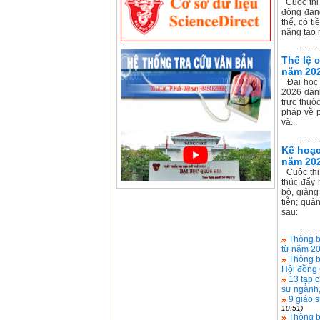
Cuộc thi 
động đang
thể, có t
năng tạo r
Thể lệ 
năm 20
Đại học 
2026 dành
trực thuộ
pháp về p
và...
Kế hoạc
năm 20
Cuộc thi 
thúc đẩy 
bộ, giảng
tiễn; quả
sau:
Thông b
từ năm 2
Thông b
Hội đồng 
13 tạp 
sư ngành,
9 giáo 
10:51)
Thông b