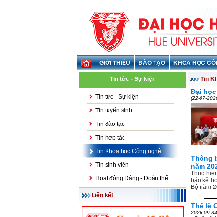
GIỚI THIỆU
ĐÀO TẠO
KHOA HỌC CÔ
Tin tức - Sự kiện
Tin K
Đại học
Tin tức - Sự kiện
(22-07-202
Tin tuyển sinh
Tin đào tạo
Tin hợp tác
Tin Khoa học Công nghệ
Thông b
Tin sinh viên
năm 20
Thực hiệ
Hoạt động Đảng - Đoàn thể
báo kế ho
Bộ năm 20
Liên kết
Thể lệ 
2026 09:34