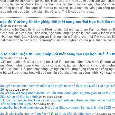
Giải pháp Đổi mới sáng tạo Đại học Huế lần thứ 2, năm 2026 dành cho viên chức,
 công tác tại các đơn vị trong Đại học Huế; tập trung vào các giải pháp đã có s
iềm năng hoặc đã sẵn sàng để đưa ra thị trường, mua bán, chuyển giao công ng
a doanh thu trực tiếp hoặc gián tiếp rõ ràng. Thể lệ cuộc thi như sau:
cuộc thi Ý tưởng Khởi nghiệp đổi mới sáng tạo Đại học Huế lần th
26
(06-04-2026 09:54)
Huế công bố Cuộc thi Ý tưởng Khởi nghiệp đổi mới sáng tạo Đại học Huế lần t
 cho học viên cao học, sinh viên, học sinh đang học tập tại các đơn vị thành viê
c Đại học Huế. Các ý tưởng/dự án khởi nghiệp mở rộng cho mọi lĩnh vực, ưu tiê
hát triển kinh tế bền vững. Ý tưởng/dự án khởi nghiệp có thể phát triển từ các 
h tổ chức Cuộc thi Giải pháp đổi mới sáng tạo Đại học Huế lần th
26
(24-03-2026 09:45)
Giải pháp đổi mới sáng tạo Đại học Huế lần thứ Hai, năm 2026 được tổ chức vớ
hoạt động nghiên cứu khoa học và công nghệ, tạo sân chơi bổ ích, chuyên nghi
 viên Đại học Huế; phát huy năng lực nghiên cứu, ứng dụng khoa học công ngh
ng bá và thương mại hóa kết quả nghiên cứu khoa học và công nghệ. Kế hoạch 
áo tuyển chọn chủ nhiệm và thẩm định thuyết minh đề tài KH&CN cấp Đại học Huế
026
(30-12-2025 16:46)
áo kết quả xét công nhận đạt tiêu chuẩn chức danh giáo sư, phó giáo sư năm 2025
Giáo sư cơ sở Đại học Huế
(22-07-2025 10:53)
chí khoa học của Đại học Huế và các trường thành viên được tính điểm ở các hội đ
 liên ngành năm 2025
(11-07-2025 12:02)
sư của Đại học Huế tham gia các Hội đồng Giáo sư ngành, liên ngành năm 2025
(0
áo về việc tuyển chọn chủ nhiệm đề tài KH&CN cấp Bộ năm 2026
(13-05-2025 16:59