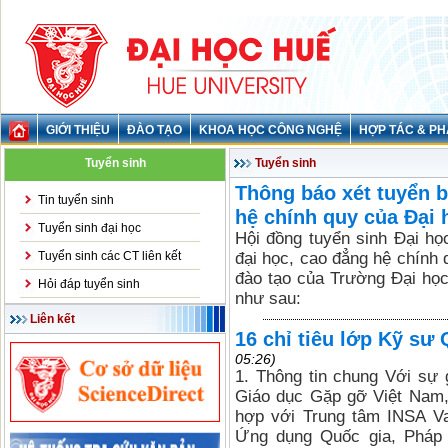
GIỚI THIỆU
ĐÀO TẠO
KHOA HỌC CÔNG NGHỆ
HỢP TÁC & PH
Tuyển sinh
Tuyển sinh
Thông báo xét tuyển b
Tin tuyển sinh
hệ chính quy của Đại
Tuyển sinh đại học
Hội đồng tuyển sinh Đại họ
Tuyển sinh các CT liên kết
đại học, cao đẳng hệ chính
đào tạo của Trường Đại họ
Hỏi đáp tuyển sinh
như sau:
Liên kết
16 chỉ tiêu lớp Kỹ sư
05:26)
1. Thông tin chung Với sự
Giáo dục Gặp gỡ Việt Nam,
hợp với Trung tâm INSA Va
Ứng dụng Quốc gia, Pháp (