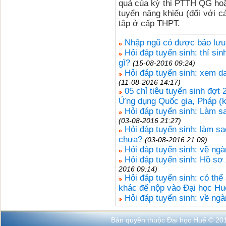
quả của kỳ thi PTTH QG hoặ
tuyển năng khiếu (đối với c
tập ở cấp THPT.
Nhập ngũ có được bảo lưu
Hỏi đáp tuyển sinh: thí sin
gì?
(15-08-2016 09:24)
Hỏi đáp tuyển sinh: xem d
(11-08-2016 14:17)
05 chỉ tiêu tuyển sinh đợt
Ứng dụng Quốc gia, Pháp (k
Hỏi đáp tuyển sinh: Làm sa
(03-08-2016 21:27)
Hỏi đáp tuyển sinh: làm s
chưa?
(03-08-2016 21:09)
Hỏi đáp tuyển sinh: về ng
Hỏi đáp tuyển sinh: Hồ sơ 
2016 09:14)
Hỏi đáp tuyển sinh: có thể
khác để nộp vào Đại học H
Hỏi đáp tuyển sinh: về ngành
Bản quyền thuộc Đại học Huế © 20