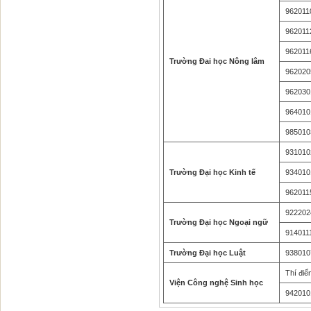
962011
962011
962011
Trường Đai học Nông lâm
962020
962030
964010
985010
931010
Trường Đại học Kinh tế
934010
962011
922202
Trường Đại học Ngoại ngữ
914011
Trường Đại học Luật
938010
Thí điể
Viện Công nghệ Sinh học
942010