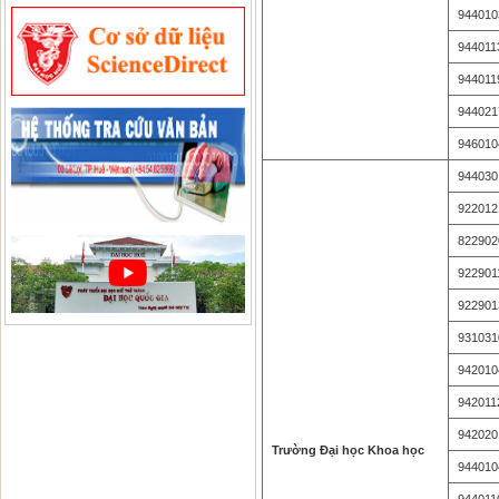
944010
944011
944011
944021
946010
944030
922012
822902
922901
922901
931031
942010
942011
942020
Trường Đại học Khoa học
944010