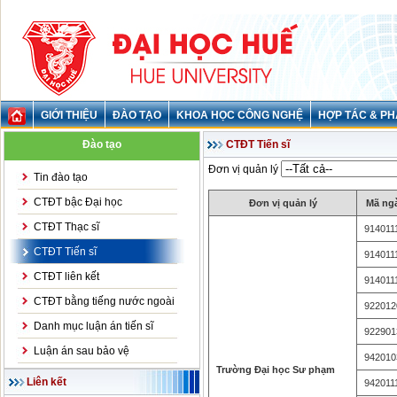
GIỚI THIỆU
ĐÀO TẠO
KHOA HỌC CÔNG NGHỆ
HỢP TÁC & PH
Đào tạo
CTĐT Tiến sĩ
Đơn vị quản lý
Tin đào tạo
CTĐT bậc Đại học
Đơn vị quản lý
Mã ng
CTĐT Thạc sĩ
914011
CTĐT Tiến sĩ
914011
CTĐT liên kết
914011
CTĐT bằng tiếng nước ngoài
922012
Danh mục luận án tiến sĩ
922901
Luận án sau bảo vệ
942010
Trường Đại học Sư phạm
Liên kết
942011