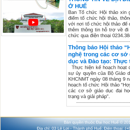
Ở HUẾ
Ban Tổ chức Hội thảo xin gi
điểm tổ chức hội thảo, thôn
với nơi tổ chức hội thảo để
thêm thông tin hỗ trợ về đi 
chức qua điện thoại 0234.3
Thông báo Hội thảo “H
nghệ trong các cơ sở 
dục và Đào tạo: Thực 
Thực hiện kế hoạch hoạt 
sự ủy quyền của Bộ Giáo d
KHCNMT ngày 08 tháng 9 nă
hoạch tổ chức Hội thảo “Hợ
các cơ sở giáo dục đại họ
trạng và giải pháp”.
Bản quyền thuộc Đại học Huế © 20
Địa chỉ: 03 Lê Lợi - Thành phố Huế; Điện thoại: (