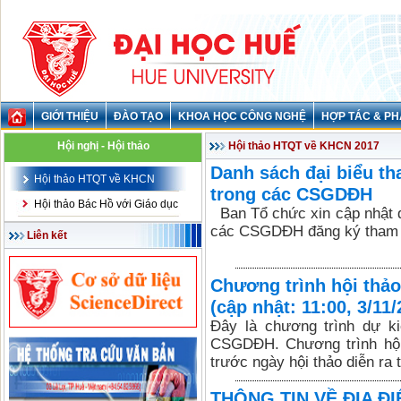
GIỚI THIỆU
ĐÀO TẠO
KHOA HỌC CÔNG NGHỆ
HỢP TÁC & PH
Hội nghị - Hội thảo
Hội thảo HTQT về KHCN 2017
Danh sách đại biểu t
Hội thảo HTQT về KHCN
trong các CSGDĐH
Hội thảo Bác Hồ với Giáo dục
Ban Tổ chức xin cập nhật d
các CSGDĐH đăng ký tham 
Liên kết
Chương trình hội th
(cập nhật: 11:00, 3/11/
Đây là chương trình dự k
CSGDĐH. Chương trình hội 
trước ngày hội thảo diễn ra t
THÔNG TIN VỀ ĐỊA ĐI