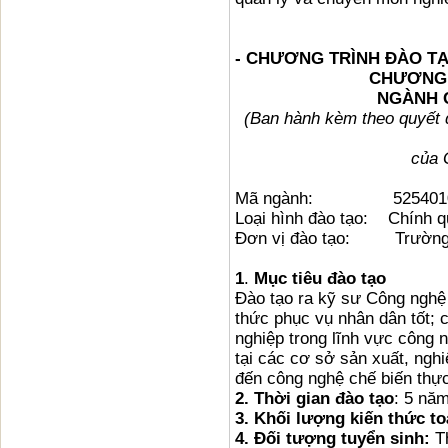
- CHƯƠNG TRÌNH ĐÀO TẠ
CHƯƠNG 
NGÀNH 
(Ban hành kèm theo quyết
của 
Mã ngành: 525401
Loại hình đào tạo: Chính q
Đơn vị đào tạo: Trường 
1
.
Mục tiêu đào tạo
Đào tạo ra kỹ sư Công nghệ 
thức phục vụ nhân dân tốt; 
nghiệp trong lĩnh vực công 
tại các cơ sở sản xuất, ngh
đến công nghệ chế biến thự
2. Thời gian đào tạo
: 5 nă
3. Khối lượng kiến thức t
4.
Đối tượng tuyển sinh:
T