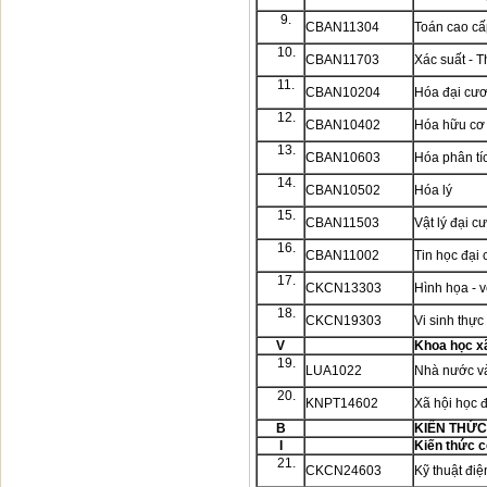
9.
CBAN11304
Toán cao cấ
10.
CBAN11703
Xác suất - 
11.
CBAN10204
Hóa đại cư
12.
CBAN10402
Hóa hữu cơ
13.
CBAN10603
Hóa phân tí
14.
CBAN10502
Hóa lý
15.
CBAN11503
Vật lý đại 
16.
CBAN11002
Tin học đạ
17.
CKCN13303
Hình họa - v
18.
CKCN19303
Vi sinh thự
V
Khoa học xã
19.
LUA1022
Nhà nước và
20.
KNPT14602
Xã hội học 
B
KIẾN THỨC
I
Kiến thức 
21.
CKCN24603
Kỹ thuật điệ