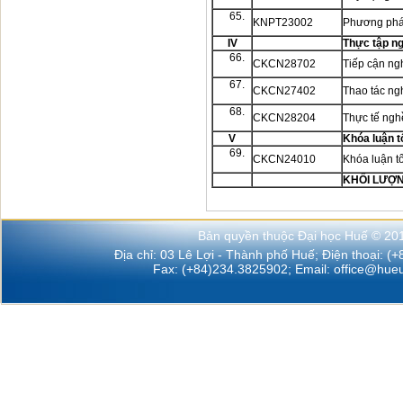
65.
KNPT23002
Phương pháp
IV
Thực tập n
66.
CKCN28702
Tiếp cận n
67.
CKCN27402
Thao tác n
68.
CKCN28204
Thực tế ng
V
Khóa luận t
69.
CKCN24010
Khóa luận t
KHỐI LƯỢ
Bản quyền thuộc Đại học Huế © 20
Địa chỉ: 03 Lê Lợi - Thành phố Huế; Điện thoại: (
Fax: (+84)234.3825902; Email:
office@hueu