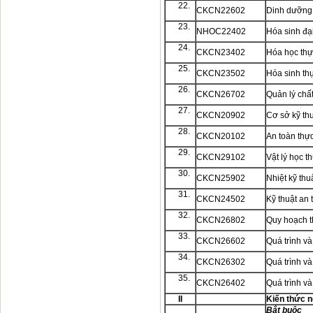
22.
CKCN22602
Dinh dưỡng
23.
NHOC22402
Hóa sinh đạ
24.
CKCN23402
Hóa học th
25.
CKCN23502
Hóa sinh t
26.
CKCN26702
Quản lý chấ
27.
CKCN20902
Cơ sở kỹ th
28.
CKCN20102
An toàn thự
29.
CKCN29102
Vật lý học 
30.
CKCN25902
Nhiệt kỹ thu
31.
CKCN24502
Kỹ thuật an 
32.
CKCN26802
Quy hoạch 
33.
CKCN26602
Quá trình và
34.
CKCN26302
Quá trình và
35.
CKCN26402
Quá trình và
II
Kiến thức 
Bắt buộc