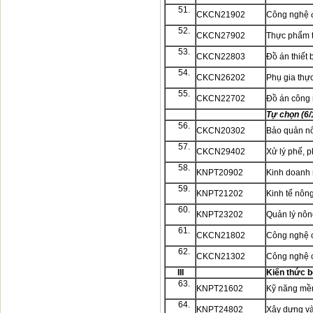
51.
CKCN21902
Công nghệ 
52.
CKCN27902
Thực phẩm t
53.
CKCN22803
Đồ án thiết b
54.
CKCN26202
Phụ gia thự
55.
CKCN22702
Đồ án công
Tự chọn (6/
56.
CKCN20302
Bảo quản n
57.
CKCN29402
Xử lý phế, 
58.
KNPT20902
Kinh doanh 
59.
KNPT21202
Kinh tế nôn
60.
KNPT23202
Quản lý nông
61.
CKCN21802
Công nghệ 
62.
CKCN21302
Công nghệ 
III
Kiến thức b
63.
KNPT21602
Kỹ năng m
64.
KNPT24802
Xây dựng và