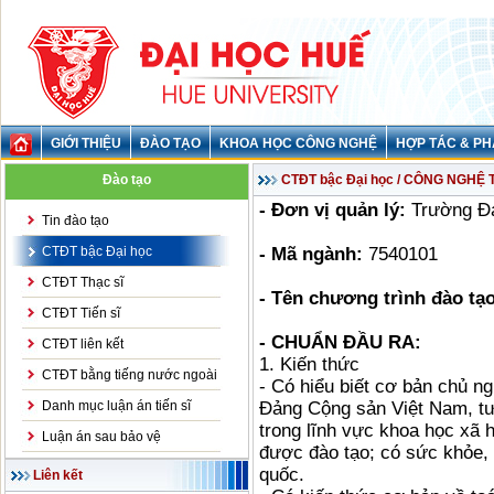
GIỚI THIỆU
ĐÀO TẠO
KHOA HỌC CÔNG NGHỆ
HỢP TÁC & PH
Đào tạo
CTĐT bậc Đại học / CÔNG NGH
- Đơn vị quản lý:
Trường Đa
Tin đào tạo
CTĐT bậc Đại học
- Mã ngành:
7540101
CTĐT Thạc sĩ
- Tên chương trình đào tạo
CTĐT Tiến sĩ
- CHUẨN ĐẦU RA:
CTĐT liên kết
1. Kiến thức
CTĐT bằng tiếng nước ngoài
- Có hiểu biết cơ bản chủ n
Danh mục luận án tiến sĩ
Đảng Cộng sản Việt Nam, tư
trong lĩnh vực khoa học xã 
Luận án sau bảo vệ
được đào tạo; có sức khỏe,
quốc.
Liên kết