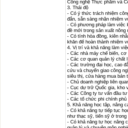
Công nghệ Thực phẩm và Cô
3. Thái độ
- Có ý thức trách nhiệm côn
đắn, sẵn sàng nhận nhiệm v
- Có phương pháp làm việc k
đề mới trong sản xuất nông 
- Có tính hòa đồng, kiên nh
khăn để hoàn thành nhiệm v
4. Vị trí và khả năng làm việ
- Các nhà máy chế biến, cơ
- Các cơ quan quản lý chất 
- Các trường đại học, cao đ
cứu và chuyển giao công ng
siêu thị, cửa hàng mua bán 
- Chủ doanh nghiệp liên qu
- Cục dự trữ Quốc gia, kho 
- Các Công ty tư vấn đầu t
- Các tổ chức phi chính phủ
5. Khả năng học tập, nâng ca
- Có khả năng tự tiếp tục họ
như thạc sỹ, tiến sỹ ở trong
- Có khả năng tự học nâng c
quản lý và chuyên môn nghi