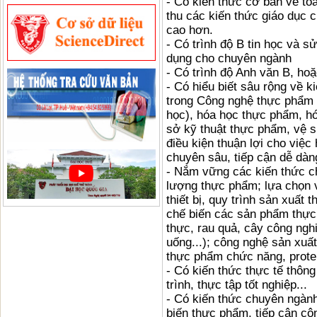
- Có kiến thức cơ bản về toá
thu các kiến thức giáo dục 
cao hơn.
- Có trình độ B tin học và
dụng cho chuyên ngành
- Có trình độ Anh văn B, ho
- Có hiểu biết sâu rộng về k
trong Công nghệ thực phẩm (
học), hóa học thực phẩm, hó
sở kỹ thuật thực phẩm, vệ s
điều kiện thuận lợi cho việ
chuyên sâu, tiếp cận dễ dàn
- Nắm vững các kiến thức c
lượng thực phẩm; lựa chọn v
thiết bị, quy trình sản xuất
chế biến các sản phẩm thực
thực, rau quả, cây công ngh
uống...); công nghệ sản xu
thực phẩm chức năng, protein
- Có kiến thức thực tế thông
trình, thực tập tốt nghiệp...
- Có kiến thức chuyên ngàn
biến thực phẩm, tiếp cận cô