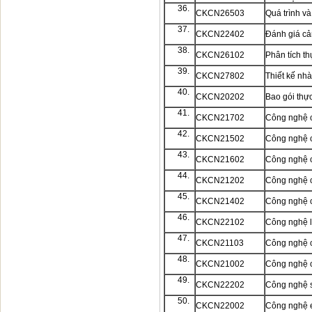
36.
CKCN26503
Quá trình và
37.
CKCN22402
Đánh giá c
38.
CKCN26102
Phân tích t
39.
CKCN27802
Thiết kế nh
40.
CKCN20202
Bao gói thự
41.
CKCN21702
Công nghệ ch
42.
CKCN21502
Công nghệ c
43.
CKCN21602
Công nghệ c
44.
CKCN21202
Công nghệ c
45.
CKCN21402
Công nghệ c
46.
CKCN22102
Công nghệ 
47.
CKCN21103
Công nghệ c
48.
CKCN21002
Công nghệ c
49.
CKCN22202
Công nghệ 
50.
CKCN22002
Công nghệ 