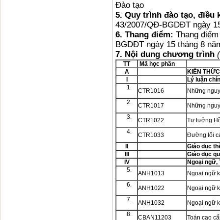
Đào tạo
5.
Quy trình đào tạo, điều 
43/2007/QĐ-BGDĐT ngày 15
6.
Thang điểm:
Thang điểm 
BGDĐT ngày 15 tháng 8 nă
7.
Nội dung chương trình
TT
Mã học phần
A
KIẾN THỨC
I
Lý luận chín
1.
CTR1016
Những nguyê
2.
CTR1017
Những nguyê
3.
CTR1022
Tư tưởng H
4.
CTR1033
Đường lối c
II
Giáo dục th
III
Giáo dục q
IV
Ngoại ngữ, 
5.
ANH1013
Ngoại ngữ 
6.
ANH1022
Ngoại ngữ 
7.
ANH1032
Ngoại ngữ 
8.
CBAN11203
Toán cao cấ