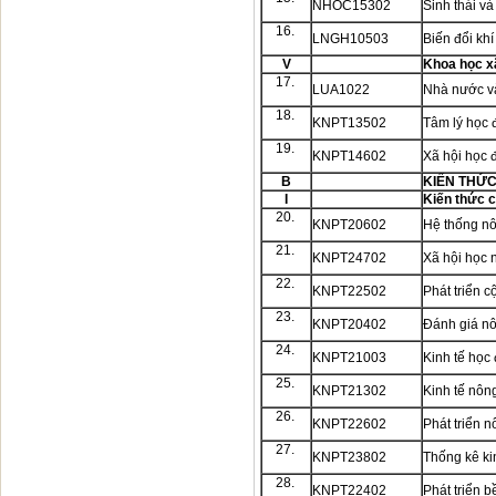
NHOC15302
Sinh thái v
16.
LNGH10503
Biến đổi kh
V
Khoa học x
17.
LUA1022
Nhà nước và
18.
KNPT13502
Tâm lý học 
19.
KNPT14602
Xã hội học 
B
KIẾN THỨC
I
Kiến thức 
20.
KNPT20602
Hệ thống n
21.
KNPT24702
Xã hội học 
22.
KNPT22502
Phát triển 
23.
KNPT20402
Đánh giá nô
24.
KNPT21003
Kinh tế học
25.
KNPT21302
Kinh tế nôn
26.
KNPT22602
Phát triển n
27.
KNPT23802
Thống kê kin
28.
KNPT22402
Phát triển 