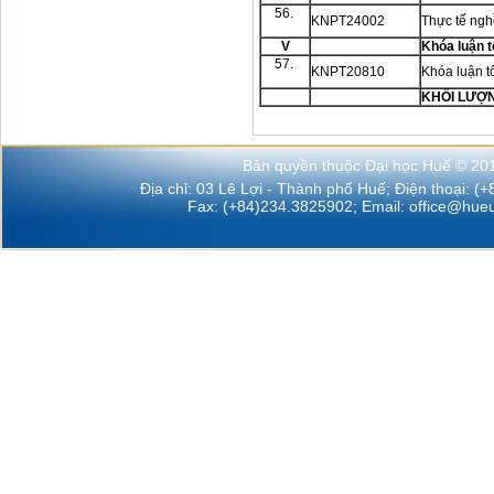
56.
KNPT24002
Thực tế ng
V
Khóa luận t
57.
KNPT20810
Khóa luận t
KHỐI LƯỢ
Bản quyền thuộc Đại học Huế © 20
Địa chỉ: 03 Lê Lợi - Thành phố Huế; Điện thoại: (
Fax: (+84)234.3825902; Email:
office@hueu