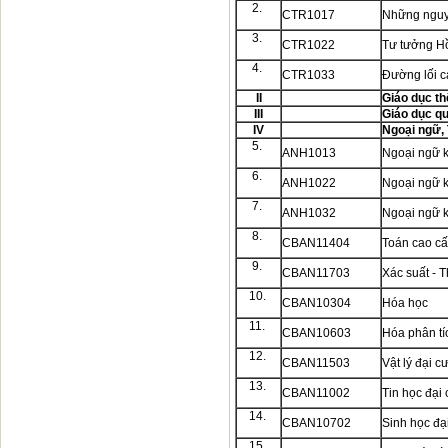
2.
CTR1017
Những nguyê
3.
CTR1022
Tư tưởng H
4.
CTR1033
Đường lối 
II
Giáo dục th
III
Giáo dục q
IV
Ngoại ngữ, 
5.
ANH1013
Ngoại ngữ 
6.
ANH1022
Ngoại ngữ 
7.
ANH1032
Ngoại ngữ 
8.
CBAN11404
Toán cao c
9.
CBAN11703
Xác suất - 
10.
CBAN10304
Hóa học
11.
CBAN10603
Hóa phân tí
12.
CBAN11503
Vật lý đại 
13.
CBAN11002
Tin học đạ
14.
CBAN10702
Sinh học đạ
15.