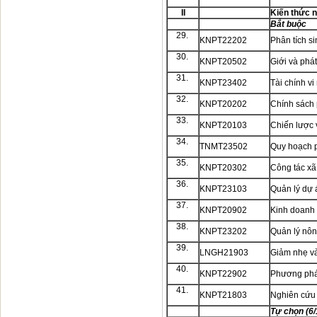
II
Kiến thức 
Bắt buộc
29.
KNPT22202
Phân tích si
30.
KNPT20502
Giới và phát
31.
KNPT23402
Tài chính vi
32.
KNPT20202
Chính sách 
33.
KNPT20103
Chiến lược 
34.
TNMT23502
Quy hoạch p
35.
KNPT20302
Công tác xã 
36.
KNPT23103
Quản lý dự á
37.
KNPT20902
Kinh doanh 
38.
KNPT23202
Quản lý nông
39.
LNGH21903
Giảm nhẹ và
40.
KNPT22902
Phương phá
41.
KNPT21803
Nghiên cứu 
Tự chọn (6/