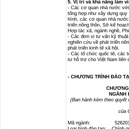
5. Vị trí và khả năng làm v
- Các cơ quan nhà nước với v
tổng hợp như xây dựng quy h
hình, các cơ quan nhà nước
triển nông thôn, Sở kế hoạch
Hợp tác xã, ngành nghề, 
- Các đơn vị tư vấn kỹ thuật
nghiên cứu về phát triển nô
phát triển kinh tế xã hội.
- Các tổ chức quốc tế, các 
tư hỗ trợ cho Việt Nam liên 
- CHƯƠNG TRÌNH ĐÀO TẠ
CHƯƠNG 
NGÀNH 
(Ban hành kèm theo quyết
của 
Mã ngành: 526201
Loại hình đào tạo: Chính q