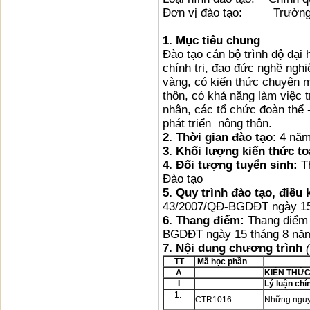
Đơn vị đào tạo: Trường 
1. Mục tiêu chung
Đào tạo cán bộ trình độ đại 
chính trị, đạo đức nghề ngh
vàng, có kiến thức chuyên m
thôn, có khả năng làm việc 
nhân, các tổ chức đoàn thể -
phát triển nông thôn.
2. Thời gian đào tạo
: 4 nă
3. Khối lượng kiến thức t
4.
Đối tượng tuyển sinh:
T
Đào tạo
5.
Quy trình đào tạo, điều 
43/2007/QĐ-BGDĐT ngày 15
6.
Thang điểm:
Thang điểm 
BGDĐT ngày 15 tháng 8 nă
7.
Nội dung chương trình
TT
Mã học phần
A
KIẾN THỨC
I
Lý luận chín
1.
CTR1016
Những nguyê