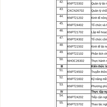
42.
KNPT23302
Quản lý tài
43.
CKCN26702
Quản lý chấ
44.
KNPT21202
Kinh tế nôn
45.
KNPT24402
Tổ chức và 
46.
KNPT21702
Lập kế hoạ
47.
KNPT24302
Tổ chức côn
48.
KNPT21502
Kinh tế tài
49.
KNPT22102
Phân tích ch
50.
NHOC26302
Thực hành n
III
Kiến thức b
51.
KNPT24502
Truyền thông
52.
KNPT21602
Kỹ năng m
53.
KNPT23002
Phương phá
IV
Thực tập n
54.
KNPT24202
Tiếp cận n
55.
KNPT23702
Thao tác n