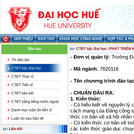
GIỚI THIỆU
ĐÀO TẠO
KHOA HỌC CÔNG NGHỆ
HỢP TÁC & PH
Đào tạo
CTĐT bậc Đại học / PHÁT TRIỂN
- Đơn vị quản lý:
Trường Đa
Tin đào tạo
CTĐT bậc Đại học
- Mã ngành:
7620116
CTĐT Thạc sĩ
- Tên chương trình đào tạo
CTĐT Tiến sĩ
- CHUẨN ĐẦU RA:
CTĐT liên kết
1. Kiến thức:
CTĐT bằng tiếng nước ngoài
- Có hiểu biết về nguyên lý
Danh mục luận án tiến sĩ
cách mạng của Đảng cộng sả
thức cơ bản về xã hội nhân
Luận án sau bảo vệ
- Có kiến thức cơ bản về to
các kiến thức giáo dục chuy
Liên kết