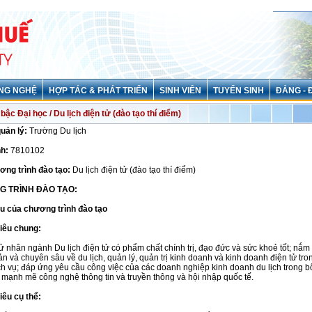
NG NGHỆ
HỢP TÁC & PHÁT TRIỂN
SINH VIÊN
TUYỂN SINH
ĐẢNG - 
ậc Đại học / Du lịch điện tử (đào tạo thí điểm)
quản lý:
Trường Du lịch
h:
7810102
ơng trình đào tạo:
Du lịch điện tử (đào tạo thí điểm)
G TRÌNH ĐÀO TẠO:
êu của chương trình đào tạo
tiêu chung:
ử nhân ngành Du lịch điện tử có phẩm chất chính trị, đạo đức và sức khoẻ tốt; nắm
ản và chuyên sâu về du lịch, quản lý, quản trị kinh doanh và kinh doanh điện tử tro
ịch vụ; đáp ứng yêu cầu công việc của các doanh nghiệp kinh doanh du lịch trong b
mạnh mẽ công nghệ thông tin và truyền thông và hội nhập quốc tế.
iêu cụ thể: