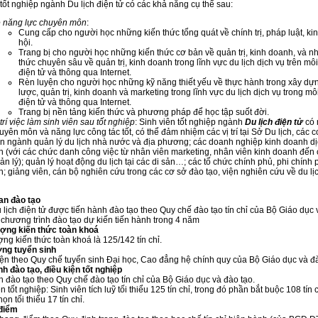
 tốt nghiệp ngành Du lịch điện tử có các khả năng cụ thể sau:
 năng lực chuyên môn
:
Cung cấp cho người học những kiến thức tổng quát về chính trị, pháp luật, kin
hội.
Trang bị cho người học những kiến thức cơ bản về quản trị, kinh doanh, và n
thức chuyên sâu về quản trị, kinh doanh trong lĩnh vực du lịch dịch vụ trên mô
điện tử và thông qua Internet.
Rèn luyện cho người học những kỹ năng thiết yếu về thực hành trong xây dự
lược, quản trị, kinh doanh và marketing trong lĩnh vực du lịch dịch vụ trong mô
điện tử và thông qua Internet.
Trang bị nền tảng kiến thức và phương pháp để học tập suốt đời.
 trí việc làm sinh viên sau tốt nghiệp
: Sinh viên tốt nghiệp ngành
Du lịch
điện tử
có 
uyên môn và năng lực công tác tốt, có thể đảm nhiệm các vị trí tại Sở Du lịch, các 
n ngành quản lý du lịch nhà nước và địa phương; các doanh nghiệp kinh doanh dị
ch (với các chức danh công việc từ nhân viên marketing, nhân viên kinh doanh đến cá
ản lý); quản lý hoạt động du lịch tại các di sản…; các tổ chức chính phủ, phi chính
ch; giảng viên, cán bộ nghiên cứu trong các cơ sở đào tạo, viện nghiên cứu về du lị
ian đào tạo
lịch điện tử được tiến hành đào tạo theo Quy chế đào tạo tín chỉ của Bộ Giáo dục 
chương trình đào tạo dự kiến tiến hành trong 4 năm
ượng kiến thức toàn khoá
g kiến thức toàn khoá là 125/142 tín chỉ.
ợng tuyển sinh
 theo Quy chế tuyển sinh Đại học, Cao đẳng hệ chính quy của Bộ Giáo dục và đà
nh đào tạo, điều kiện tốt nghiệp
nh đào tạo theo Quy chế đào tạo tín chỉ của Bộ Giáo dục và đào tạo.
n tốt nghiệp: Sinh viên tích luỹ tối thiểu 125 tín chỉ, trong đó phần bắt buộc 108 tín 
ọn tối thiểu 17 tín chỉ.
 điểm