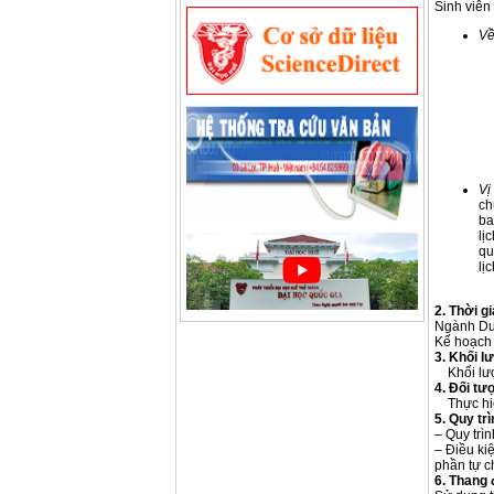
Sinh viên
Về
Vị
ch
ba
lị
qu
lị
2. Thời g
Ngành Du 
Kế hoạch 
3. Khối l
Khối lượn
4. Đối tư
Thực hiện
5. Quy trì
– Quy trì
– Điều kiệ
phần tự ch
6. Thang