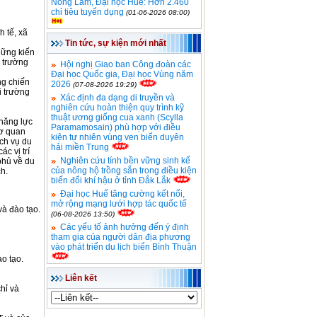
Nông Lâm, Đại học Huế: Hơn 2.460
chỉ tiêu tuyển dụng
(01-06-2026 08:00)
h tế, xã
Tin tức, sự kiện mới nhất
hững kiến
i trường
Hội nghị Giao ban Công đoàn các
Đại học Quốc gia, Đại học Vùng năm
ng chiến
2026
(07-08-2026 19:29)
i trường
Xác định đa dạng di truyền và
nghiên cứu hoàn thiện quy trình kỹ
thuật ương giống cua xanh (Scylla
năng lực
Paramamosain) phù hợp với điều
cơ quan
kiện tự nhiên vùng ven biển duyên
ch vụ du
hải miền Trung
c vị trí
Nghiên cứu tính bền vững sinh kế
 phủ về du
của nông hộ trồng sắn trong điều kiện
ch.
biến đổi khí hậu ở tỉnh Đắk Lắk
Đại học Huế tăng cường kết nối,
mở rộng mạng lưới hợp tác quốc tế
và đào tạo.
(06-08-2026 13:50)
Các yếu tố ảnh hưởng đến ý định
tham gia của người dân địa phương
vào phát triển du lịch biển Bình Thuận
o tạo.
Liên kết
chỉ và