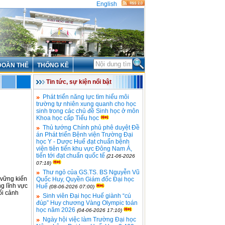
English
ĐOÀN THỂ
THỐNG KÊ
Tin tức, sự kiện nổi bật
Phát triển năng lực tìm hiểu môi
trường tự nhiên xung quanh cho học
sinh trong các chủ đề Sinh học ở môn
Khoa học cấp Tiểu học
Thủ tướng Chính phủ phê duyệt Đề
án Phát triển Bệnh viện Trường Đại
học Y - Dược Huế đạt chuẩn bệnh
viện tiên tiến khu vực Đông Nam Á,
tiến tới đạt chuẩn quốc tế
(21-06-2026
07:18)
Thư ngỏ của GS.TS. BS Nguyễn Vũ
 vững kiến
Quốc Huy, Quyền Giám đốc Đại học
ng lĩnh vực
Huế
(08-06-2026 07:00)
ối cảnh
Sinh viên Đại học Huế giành “cú
đúp” Huy chương Vàng Olympic toán
học năm 2026
(04-06-2026 17:10)
Ngày hội việc làm Trường Đại học