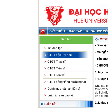
GIỚI THIỆU
ĐÀO TẠO
KHOA HỌC CÔ
Đào tạo
CTĐT b
- Đơn vị 
Tin đào tạo
- Mã ngàn
CTĐT bậc Đại học
- Tên chư
CTĐT Thạc sĩ
- CHƯƠN
CTĐT Tiến sĩ
1. Mục ti
CTĐT liên kết
1.1. Mục 
CTĐT bằng tiếng nước ngoài
Đào tạo c
Danh mục luận án tiến sĩ
thức cơ b
du lịch d
Luận án sau bảo vệ
ứng dụng 
1.2. Mục t
Liên kết