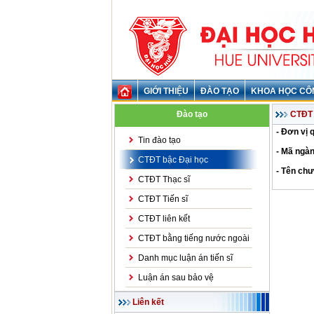
GIỚI THIỆU
ĐÀO TẠO
KHOA HỌC CÔ
Đào tạo
CTĐT 
- Đơn vị 
Tin đào tạo
- Mã ngàn
CTĐT bậc Đại học
- Tên chư
CTĐT Thạc sĩ
CTĐT Tiến sĩ
CTĐT liên kết
CTĐT bằng tiếng nước ngoài
Danh mục luận án tiến sĩ
Luận án sau bảo vệ
Liên kết