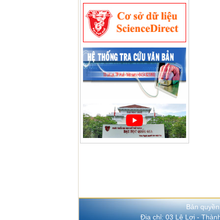
Bản quyền
Địa chỉ: 03 Lê Lợi - Thà