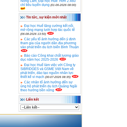
Nông Lâm, Đại học Huế: Hơn 2.460
chỉ tiêu tuyển dụng
(01-06-2026 08:00)
Tin tức, sự kiện mới nhất
Đại học Huế tăng cường kết nối,
mở rộng mạng lưới hợp tác quốc tế
(06-08-2026 13:50)
Các yếu tố ảnh hưởng đến ý định
tham gia của người dân địa phương
vào phát triển du lịch biển Bình Thuận
Báo cáo Công khai chất lượng giáo
dục năm học 2025-2026
Đại học Huế làm việc với Công ty
SiBRIDGES và GSME Việt Nam về
phát triển, đào tạo nguồn nhân lực
thiết kế vi mạch
(30-07-2026 08:35)
Các nhân tố ảnh hưởng đến sự
ủng hộ phát triển du lịch Quảng Ngãi
theo hướng bền vững
Liên kết