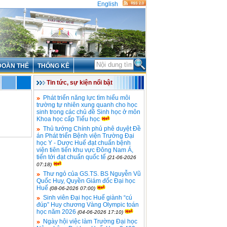
English
ĐOÀN THỂ
THỐNG KÊ
Tin tức, sự kiện nổi bật
Phát triển năng lực tìm hiểu môi
trường tự nhiên xung quanh cho học
sinh trong các chủ đề Sinh học ở môn
Khoa học cấp Tiểu học
Thủ tướng Chính phủ phê duyệt Đề
án Phát triển Bệnh viện Trường Đại
học Y - Dược Huế đạt chuẩn bệnh
viện tiên tiến khu vực Đông Nam Á,
tiến tới đạt chuẩn quốc tế
(21-06-2026
07:18)
Thư ngỏ của GS.TS. BS Nguyễn Vũ
Quốc Huy, Quyền Giám đốc Đại học
Huế
(08-06-2026 07:00)
Sinh viên Đại học Huế giành “cú
đúp” Huy chương Vàng Olympic toán
học năm 2026
(04-06-2026 17:10)
Ngày hội việc làm Trường Đại học