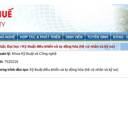
NG NGHỆ
HỢP TÁC & PHÁT TRIỂN
SINH VIÊN
TUYỂN SINH
ĐẢNG - 
bậc Đại học / Kỹ thuật điều khiển và tự động hóa (hệ cử nhân và kỹ sư)
quản lý:
Khoa Kỹ thuật và Công nghệ
h:
7520216
ơng trình đào tạo:
Kỹ thuật điều khiển và tự động hóa (hệ cử nhân và kỹ sư)