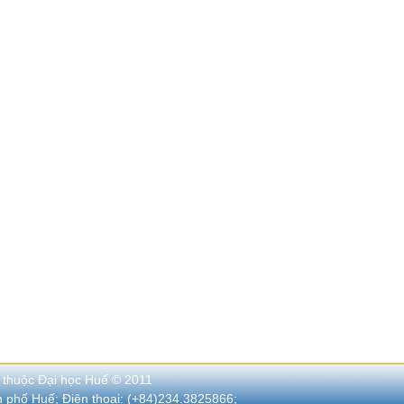
 thuộc Đại học Huế © 2011
nh phố Huế; Điện thoại: (+84)234.3825866;