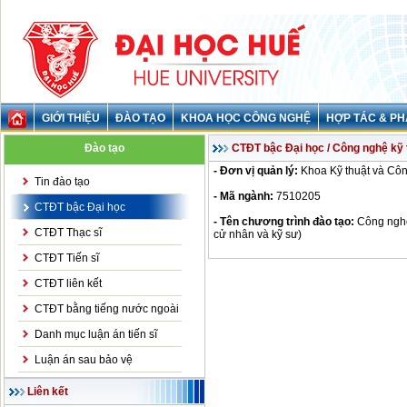
GIỚI THIỆU
ĐÀO TẠO
KHOA HỌC CÔNG NGHỆ
HỢP TÁC & PH
Đào tạo
CTĐT bậc Đại học / Công nghệ kỹ t
- Đơn vị quản lý:
Khoa Kỹ thuật và Cô
Tin đào tạo
- Mã ngành:
7510205
CTĐT bậc Đại học
- Tên chương trình đào tạo:
Công nghệ 
CTĐT Thạc sĩ
cử nhân và kỹ sư)
CTĐT Tiến sĩ
CTĐT liên kết
CTĐT bằng tiếng nước ngoài
Danh mục luận án tiến sĩ
Luận án sau bảo vệ
Liên kết