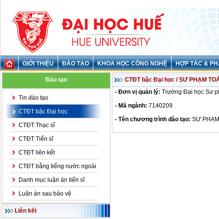
GIỚI THIỆU
ĐÀO TẠO
KHOA HỌC CÔNG NGHỆ
HỢP TÁC & PH
Đào tạo
CTĐT bậc Đại học / SƯ PHẠM T
- Đơn vị quản lý:
Trường Đại học Sư 
Tin đào tạo
- Mã ngành:
7140209
CTĐT bậc Đại học
- Tên chương trình đào tạo:
SƯ PHẠM
CTĐT Thạc sĩ
CTĐT Tiến sĩ
CTĐT liên kết
CTĐT bằng tiếng nước ngoài
Danh mục luận án tiến sĩ
Luận án sau bảo vệ
Liên kết