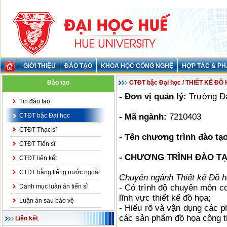
GIỚI THIỆU
ĐÀO TẠO
KHOA HỌC CÔNG NGHỆ
HỢP TÁC & PH
Đào tạo
CTĐT bậc Đại học / THIẾT KẾ ĐỒ
- Đơn vị quản lý:
Trường Đạ
Tin đào tạo
CTĐT bậc Đại học
- Mã ngành:
7210403
CTĐT Thạc sĩ
- Tên chương trình đào tạo
CTĐT Tiến sĩ
- CHƯƠNG TRÌNH ĐÀO TẠ
CTĐT liên kết
CTĐT bằng tiếng nước ngoài
Chuyên ngành Thiết kế Đồ 
Danh mục luận án tiến sĩ
- Có trình độ chuyên môn c
lĩnh vực thiết kế đồ họa;
Luận án sau bảo vệ
- Hiểu rõ và vận dụng các p
các sản phẩm đồ họa công t
Liên kết