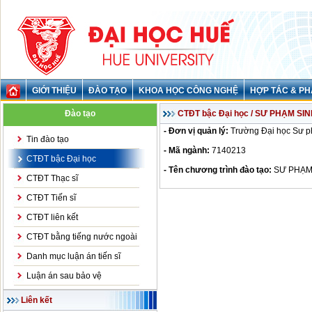
GIỚI THIỆU
ĐÀO TẠO
KHOA HỌC CÔNG NGHỆ
HỢP TÁC & PH
Đào tạo
CTĐT bậc Đại học / SƯ PHẠM SI
- Đơn vị quản lý:
Trường Đại học Sư 
Tin đào tạo
- Mã ngành:
7140213
CTĐT bậc Đại học
- Tên chương trình đào tạo:
SƯ PHẠM
CTĐT Thạc sĩ
CTĐT Tiến sĩ
CTĐT liên kết
CTĐT bằng tiếng nước ngoài
Danh mục luận án tiến sĩ
Luận án sau bảo vệ
Liên kết