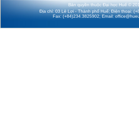
Bản quyền thuộc Đại học Huế © 20
Địa chỉ: 03 Lê Lợi - Thành phố Huế; Điện thoại: (
Fax: (+84)234.3825902; Email:
office@hueu