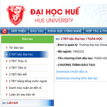
GIỚI THIỆU
ĐÀO TẠO
KHOA HỌC CÔNG NGHỆ
HỢP TÁC & PH
Đào tạo
CTĐT bậc Đại học / TOÁN HỌC
- Đơn vị quản lý:
Trường Đại học Khoa
Tin đào tạo
- Mã ngành:
7460101
CTĐT bậc Đại học
- Tên chương trình đào tạo:
TOÁN HỌ
CTĐT Thạc sĩ
- CHƯƠNG TRÌNH ĐÀO TẠO:
CTĐT Tiến sĩ
Download chuẩn đầu ra
CTĐT liên kết
Download chương trình đào tạo
CTĐT bằng tiếng nước ngoài
Danh mục luận án tiến sĩ
Luận án sau bảo vệ
Liên kết