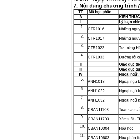
7.
Nội dung chương trình
TT
Mã học phần
A
KIẾN THỨC
I
Lý luận chín
1.
CTR1016
Những nguyê
2.
CTR1017
Những nguyê
3.
CTR1022
Tư tưởng H
4.
CTR1033
Đường lối c
II
Giáo dục th
III
Giáo dục q
IV
Ngoại ngữ, 
5.
ANH1013
Ngoại ngữ 
6.
ANH1022
Ngoại ngữ 
7.
ANH1032
Ngoại ngữ 
8.
CBAN11103
Toán cao cấ
9.
CBAN11703
Xác suất - 
10.
CBAN10304
Hóa học
11.
CBAN10603
Hóa phân tí