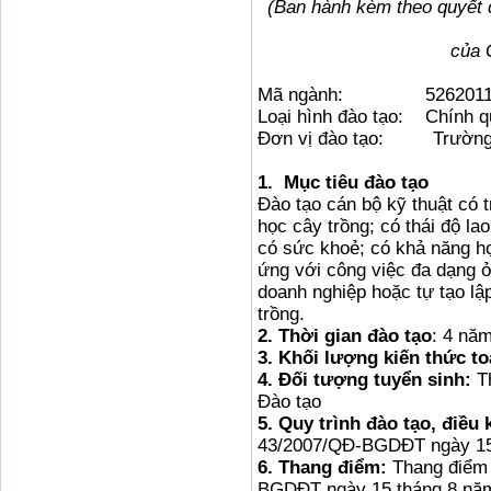
(Ban hành kèm theo quyết
của 
Mã ngành: 5262011
Loại hình đào tạo: Chính q
Đơn vị đào tạo: Trường 
1. Mục tiêu đào tạo
Đào tạo cán bộ kỹ thuật có 
học cây trồng; có thái độ l
có sức khoẻ; có khả năng hợ
ứng với công việc đa dạng ở
doanh nghiệp hoặc tự tạo lậ
trồng.
2. Thời gian đào tạo
: 4 nă
3. Khối lượng kiến thức t
4.
Đối tượng tuyển sinh:
T
Đào tạo
5.
Quy trình đào tạo, điều 
43/2007/QĐ-BGDĐT ngày 15
6.
Thang điểm:
Thang điểm 
BGDĐT ngày 15 tháng 8 nă