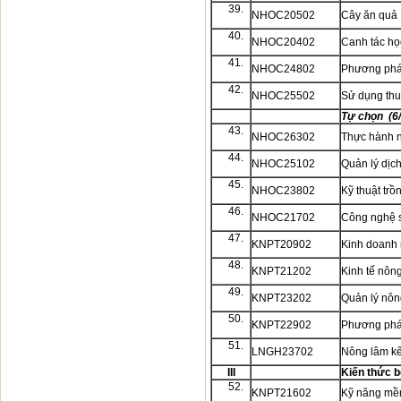
39.
NHOC20502
Cây ăn quả
40.
NHOC20402
Canh tác họ
41.
NHOC24802
Phương pháp
42.
NHOC25502
Sử dụng thu
Tự chọn (6/
43.
NHOC26302
Thực hành n
44.
NHOC25102
Quản lý dịc
45.
NHOC23802
Kỹ thuật trồ
46.
NHOC21702
Công nghệ s
47.
KNPT20902
Kinh doanh 
48.
KNPT21202
Kinh tế nôn
49.
KNPT23202
Quản lý nông
50.
KNPT22902
Phương phá
51.
LNGH23702
Nông lâm kế
III
Kiến thức b
52.
KNPT21602
Kỹ năng m