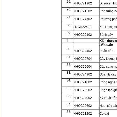
25.
NHOC21902
Di truyền th
26.
NHOC21502
Côn trùng n
27.
NHOC24702
Phương phá
28.
LNGH22402
Khí tượng h
29.
NHOC20102
Bệnh cây
II
Kiến thức 
Bắt buộc
30.
NHOC24402
Phân bón
31.
NHOC20704
Cây lương t
32.
NHOC20604
Cây công n
33.
NHOC24902
Quản lý cây
34.
NHOC21802
Công nghệ s
35.
NHOC20902
Chọn tạo gi
36.
NHOC24002
Kỹ thuật trồ
37.
NHOC22602
Hoa, cây cả
38.
NHOC21202
Cỏ dại