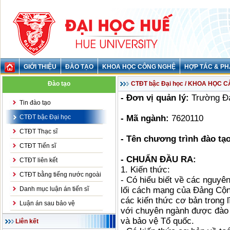
GIỚI THIỆU
ĐÀO TẠO
KHOA HỌC CÔNG NGHỆ
HỢP TÁC & PH
Đào tạo
CTĐT bậc Đại học / KHOA HỌC 
- Đơn vị quản lý:
Trường Đa
Tin đào tạo
CTĐT bậc Đại học
- Mã ngành:
7620110
CTĐT Thạc sĩ
- Tên chương trình đào tạo
CTĐT Tiến sĩ
- CHUẨN ĐẦU RA:
CTĐT liên kết
1. Kiến thức:
CTĐT bằng tiếng nước ngoài
- Có hiểu biết về các nguyê
Danh mục luận án tiến sĩ
lối cách mạng của Đảng Cộn
các kiến thức cơ bản trong 
Luận án sau bảo vệ
với chuyên ngành được đào 
và bảo vệ Tổ quốc.
Liên kết