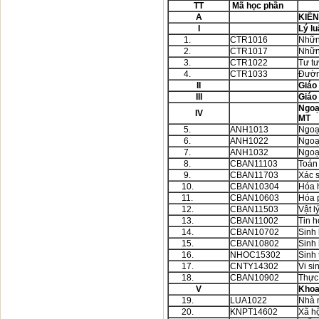
TT
Mã học phần
A
KIẾ
I
Lý lu
1.
CTR1016
Nhữn
2.
CTR1017
Nhữn
3.
CTR1022
Tư t
4.
CTR1033
Đườn
II
Giáo
III
Giáo
Ngoạ
IV
MT
5.
ANH1013
Ngoạ
6.
ANH1022
Ngoạ
7.
ANH1032
Ngoạ
8.
CBAN11103
Toán
9.
CBAN11703
Xác s
10.
CBAN10304
Hóa 
11.
CBAN10603
Hóa 
12.
CBAN11503
Vật l
13.
CBAN11002
Tin h
14.
CBAN10702
Sinh
15.
CBAN10802
Sinh
16.
NHOC15302
Sinh 
17.
CNTY14302
Vi si
18.
CBAN10902
Thực
V
Khoa
19.
LUA1022
Nhà 
20.
KNPT14602
Xã h