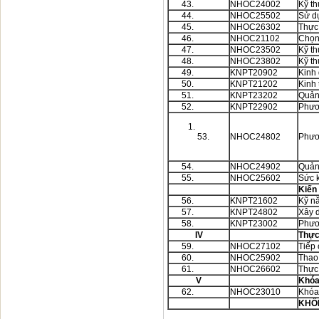
43.
NHOC24002
Kỹ th
44.
NHOC25502
Sử dụ
45.
NHOC26302
Thực
46.
NHOC21102
Chọn
47.
NHOC23502
Kỹ t
48.
NHOC23802
Kỹ th
49.
KNPT20902
Kinh
50.
KNPT21202
Kinh 
51.
KNPT23202
Quản 
52.
KNPT22902
Phươ
53.
NHOC24802
Phươ
54.
NHOC24902
Quản 
55.
NHOC25602
Sức 
Kiến
56.
KNPT21602
Kỹ n
57.
KNPT24802
Xây 
58.
KNPT23002
Phươ
IV
Thực
59.
NHOC27102
Tiếp
60.
NHOC25902
Thao
61.
NHOC26602
Thực
V
Khóa 
62.
NHOC23010
Khóa
KHỐ