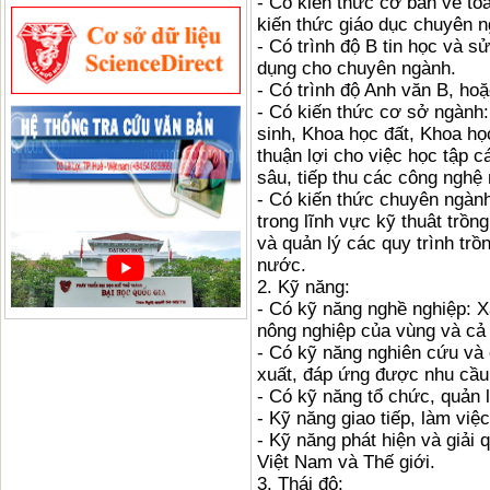
- Có kiến thức cơ bản về toá
kiến thức giáo dục chuyên n
- Có trình độ B tin học và
dụng cho chuyên ngành.
- Có trình độ Anh văn B, ho
- Có kiến thức cơ sở ngành: 
sinh, Khoa học đất, Khoa học
thuận lợi cho việc học tập
sâu, tiếp thu các công nghệ
- Có kiến thức chuyên ngành
trong lĩnh vực kỹ thuât trồ
và quản lý các quy trình trồ
nước.
2. Kỹ năng:
- Có kỹ năng nghề nghiệp: X
nông nghiệp của vùng và cả
- Có kỹ năng nghiên cứu và 
xuất, đáp ứng được nhu cầu 
- Có kỹ năng tổ chức, quản l
- Kỹ năng giao tiếp, làm việ
- Kỹ năng phát hiện và giải 
Việt Nam và Thế giới.
3. Thái độ: