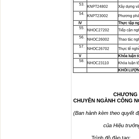
53.
KNPT24802
Xây dựng và
54.
KNPT23002
Phương pháp
IV
Thực tập n
55.
NHOC27202
Tiếp cận n
56.
NHOC26002
Thao tác n
57.
NHOC26702
Thực tế ng
V
Khóa luận t
58.
NHOC23110
Khóa luận t
KHỐI LƯỢ
CHƯƠNG T
CHUYÊN NGÀNH CÔNG NG
(Ban hành kèm theo quyết 
của Hiệu trưở
Trình độ đào tạ