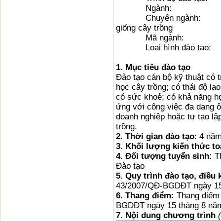
Ngành: Khoa học
Chuyên ngành: Côn
giống cây trồng
Mã ngành: 
Loại hình đào tạ
1. Mục tiêu đào tạo
Đào tạo cán bộ kỹ thuật có 
học cây trồng; có thái độ l
có sức khoẻ; có khả năng hợ
ứng với công việc đa dạng ở
doanh nghiệp hoặc tự tạo lậ
trồng.
2. Thời gian đào tạo
: 4 nă
3. Khối lượng kiến thức t
4.
Đối tượng tuyển sinh:
T
Đào tạo
5.
Quy trình đào tạo, điều 
43/2007/QĐ-BGDĐT ngày 15
6.
Thang điểm:
Thang điểm 
BGDĐT ngày 15 tháng 8 nă
7.
Nội dung chương trình