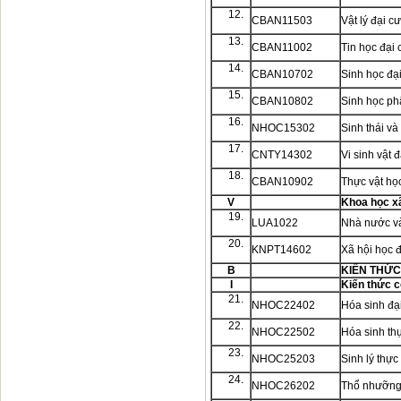
12.
CBAN11503
Vật lý đại 
13.
CBAN11002
Tin học đạ
14.
CBAN10702
Sinh học đạ
15.
CBAN10802
Sinh học ph
16.
NHOC15302
Sinh thái và
17.
CNTY14302
Vi sinh vật 
18.
CBAN10902
Thực vật họ
V
Khoa học xã
19.
LUA1022
Nhà nước và
20.
KNPT14602
Xã hội học 
B
KIẾN THỨC
I
Kiến thức 
21.
NHOC22402
Hóa sinh đạ
22.
NHOC22502
Hóa sinh th
23.
NHOC25203
Sinh lý thực
24.
NHOC26202
Thổ nhưỡng