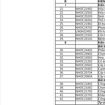
B
KIẾ
I
Kiến
21.
NHOC22402
Hóa 
22.
NHOC22502
Hóa s
23.
NHOC25203
Sinh 
24.
NHOC26202
Thổ 
25.
NHOC21902
Di tr
26.
NHOC24702
Phươ
27.
LNGH22402
Khí 
28.
NHOC21502
Côn 
29.
NHOC20102
Bệnh
II
Kiến
Bắt 
30.
NHOC24402
Phân
31.
NHOC20902
Chọn 
32.
NHOC22602
Hoa, 
33.
NHOC21202
Cỏ d
34.
NHOC20502
Cây 
35.
NHOC20402
Canh
36.
NHOC20704
Cây 
37.
NHOC20604
Cây 
Bắt 
38.
NHOC21802
Công
39.
NHOC21002
Chọn
40.
NHOC21702
Công 
41.
NHOC22702
Khảo 
42.
NHOC21602
Công 
Tự c