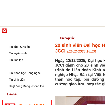
GIỚI THIỆU
ĐÀO TẠO
KHOA HỌC CÔNG NGHỆ
HỢP TÁC & PH
Tin tức - Sự kiện
Tin hợp tác
20 sinh viên Đại học 
Tin tức - Sự kiện
JCCI
(12-12-2025 16:13)
Tin tuyển sinh
Tin đào tạo
Ngày 12/12/2025, Đại học 
JCCI dành cho 20 sinh viê
Tin hợp tác
trình do Liên đoàn Kinh 
Tin Khoa học Công nghệ
nghiệp Nhật Bản tại Việt 
thần học tập, bồi dưỡng
Tin sinh viên
cường giao lưu, hợp tác g
Hoạt động Đảng - Đoàn thể
Liên kết