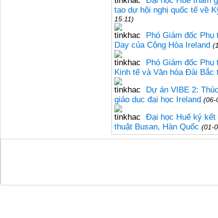
Đại học Huế tham g
tạo dự hội nghị quốc tế về K
15:11)
Phó Giám đốc Phụ t
Day của Cộng Hòa Ireland
(
Phó Giám đốc Phụ t
Kinh tế và Văn hóa Đài Bắc 
Dự án VIBE 2: Thúc
giáo dục đại học Ireland
(06-
Đại học Huế ký kết
thuật Busan, Hàn Quốc
(01-
Bản quyền thuộc Đại học Huế © 20
Địa chỉ: 03 Lê Lợi - Thành phố Huế; Điện thoại: (
Fax: (+84)234.3825902; Email:
office@hueu