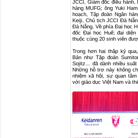
JCCI, Giám đốc điều hành,
hàng MUFG; ông Yuki Hama
hoạch, Tập đoàn Ngân hàn
Keiji, Chủ tịch JCCI Đà Nẵ
Đà Nẵng. Về phía Đại học 
đốc Đại học Huế; đại diện
thuộc cùng 20 sinh viên đư
Trong hơn hai thập kỷ qua
Bản như Tập đoàn Sumit
Sojitz… đã dành nhiều suất
Những hỗ trợ này không chỉ
nhiệm xã hội, sự quan tâm
với giáo dục Việt Nam và thế