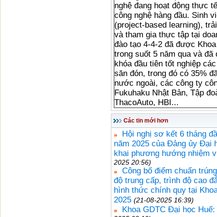
nghệ đang hoạt động thực tế
công nghệ hàng đầu. Sinh v
(project-based learning), tr
và tham gia thực tập tại do
đào tạo 4-4-2 đã được Khoa
trong suốt 5 năm qua và đã 
khóa đầu tiên tốt nghiệp cá
săn đón, trong đó có 35% đã
nước ngoài, các công ty cô
Fukuhaku Nhật Bản, Tập đoà
ThacoAuto, HBI...
Các tin mới hơn
Hội nghị sơ kết 6 tháng 
năm 2025 của Đảng ủy Đại h
khai phương hướng nhiệm v
2025 20:56)
Công bố điểm chuẩn trúng t
độ trung cấp, trình độ cao đ
hình thức chính quy tại Kho
2025
(21-08-2025 16:39)
Khoa GDTC Đại học Huế: 