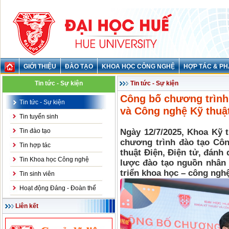
GIỚI THIỆU
ĐÀO TẠO
KHOA HỌC CÔNG NGHỆ
HỢP TÁC & PH
Tin tức - Sự kiện
Tin tức - Sự kiện
Công bố chương trình 
Tin tức - Sự kiện
và Công nghệ Kỹ thuật
Tin tuyển sinh
Tin đào tạo
Ngày 12/7/2025, Khoa Kỹ 
chương trình đào tạo Côn
Tin hợp tác
thuật Điện, Điện tử, đánh
Tin Khoa học Công nghệ
lược đào tạo nguồn nhân 
triển khoa học – công nghệ
Tin sinh viên
Hoạt động Đảng - Đoàn thể
Liên kết