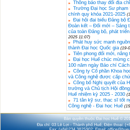
Thông báo thay đổi địa ch
Trường Đại học Sư phạm t
chính quy khóa 2021-2025
(
Đại hội đại biểu Đảng bộ 
Đoàn kết – Đổi mới – Sáng t
của toàn Đảng bộ, phát triể
2025 11:07)
Phát huy sức mạnh nguồn 
thành Đại học Quốc gia
(19-
Tiên phong đổi mới, nâng
Đại học Huế chúc mừng cá
100 năm ngày Báo chí Cách
Công ty Cổ phần Khoa họ
và Công nghệ được cấp ch
Công bố Nghị quyết của H
trường và Chủ tịch Hội đồn
Huế nhiệm kỳ 2025 - 2030
(
71 tân kỹ sư, thạc sĩ tốt 
Công nghệ - Đại học Huế
(1
Bản quyền thuộc Đại học Huế © 20
Địa chỉ: 03 Lê Lợi - Thành phố Huế; Điện thoại: (
Fax: (+84)234.3825902; Email:
office@hueu