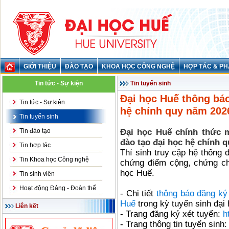
GIỚI THIỆU
ĐÀO TẠO
KHOA HỌC CÔNG NGHỆ
HỢP TÁC & PH
Tin tức - Sự kiện
Tin tuyển sinh
Đại học Huế thông bá
Tin tức - Sự kiện
hệ chính quy năm 20
Tin tuyển sinh
Tin đào tạo
Đại học Huế chính thức 
đào tạo đại học hệ chính 
Tin hợp tác
Thí sinh truy cập hệ thống 
Tin Khoa học Công nghệ
chứng điểm cộng, chứng ch
học Huế.
Tin sinh viên
Hoạt động Đảng - Đoàn thể
- Chi tiết
thông báo đăng ký
Huế
trong kỳ tuyển sinh đại
Liên kết
- Trang đăng ký xét tuyển:
h
- Trang thông tin tuyển sinh