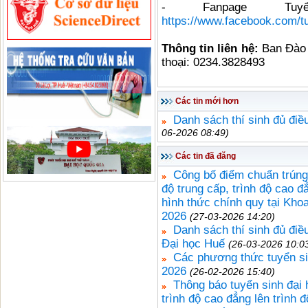
- Fanpage Tu
https://www.facebook.com/t
Thông tin liên hệ:
Ban Đào t
thoại: 0234.3828493
Các tin mới hơn
Danh sách thí sinh đủ điề
06-2026 08:49)
Các tin đã đăng
Công bố điểm chuẩn trúng t
độ trung cấp, trình độ cao đ
hình thức chính quy tại Kho
2026
(27-03-2026 14:20)
Danh sách thí sinh đủ điề
Đại học Huế
(26-03-2026 10:0
Các phương thức tuyển si
2026
(26-02-2026 15:40)
Thông báo tuyển sinh đại h
trình độ cao đẳng lên trình 