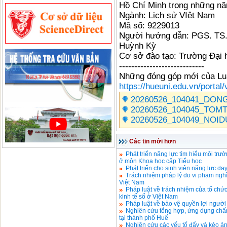
Hồ Chí Minh trong những nă
Ngành: Lịch sử VIệt Nam
Mã số: 9229013
Người hướng dẫn: PGS. TS.
Huỳnh Kỳ
Cơ sở đào tạo: Trường Đại 
----------------------------
Những đóng góp mới của Lu
https://hueuni.edu.vn/por
20260526_104041_DON
20260526_104045_TOMT
20260526_104049_NOID
Các tin mới hơn
Phát triển năng lực tìm hiểu môi trư
ở môn Khoa học cấp Tiểu học
Phát triển cho sinh viên năng lực d
Trách nhiệm pháp lý do vi phạm ngh
Việt Nam
Pháp luật về trách nhiệm của tổ chức
kinh tế số ở Việt Nam
Pháp luật về bảo vệ quyền lợi người
Nghiên cứu tổng hợp, ứng dụng chấ
tại thành phố Huế
Nghiên cứu các yếu tố đẩy và kéo ả