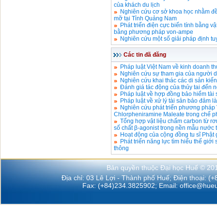
của khách du lịch
Nghiên cứu cơ sở khoa học nhằm đề x
mỡ tại Tỉnh Quảng Nam
Phát triển điện cực biến tính bằng v
bằng phương pháp von-ampe
Nghiên cứu một số giải pháp định 
Các tin đã đăng
Pháp luật Việt Nam về kinh doanh th
Nghiên cứu sự tham gia của người dâ
Nghiên cứu khai thác các di sản kiến
Đánh giá tác động của thủy tai đến 
Pháp luật về hợp đồng bảo hiểm tài
Pháp luật về xử lý tài sản bảo đảm l
Nghiên cứu phát triển phương pháp 
Chlorpheniramine Maleate trong chế p
Tổng hợp vật liệu chấm carbon từ r
số chất β-agonist trong nền mẫu nước t
Hoạt động của cộng đồng tu sĩ Phật
Phát triển năng lực tìm hiểu thế giớ
thông
Bản quyền thuộc Đại học Huế © 20
Địa chỉ: 03 Lê Lợi - Thành phố Huế; Điện thoại: (
Fax: (+84)234.3825902; Email:
office@hueu