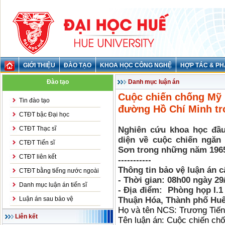
GIỚI THIỆU
ĐÀO TẠO
KHOA HỌC CÔNG NGHỆ
HỢP TÁC & PH
Đào tạo
Danh mục luận án
Cuộc chiến chống Mỹ
Tin đào tạo
đường Hồ Chí Minh tr
CTĐT bậc Đại học
CTĐT Thạc sĩ
Nghiên cứu khoa học đầu 
diện về cuộc chiến ngă
CTĐT Tiến sĩ
Sơn trong những năm 1965
CTĐT liên kết
-----------
Thông tin bảo vệ luận án 
CTĐT bằng tiếng nước ngoài
- Thời gian: 08h00 ngày 29
Danh mục luận án tiến sĩ
- Địa điểm: Phòng họp I.1
Luận án sau bảo vệ
Thuận Hóa, Thành phố Huế
Họ và tên NCS: Trương Tiến
Liên kết
Tên luận án: Cuộc chiến c