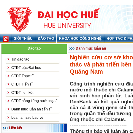
GIỚI THIỆU
ĐÀO TẠO
KHOA HỌC CÔNG NGHỆ
HỢP TÁC & PH
Đào tạo
Danh mục luận án
Nghiên cứu cơ sở kho
Tin đào tạo
thác và phát triển bề
CTĐT bậc Đại học
Quảng Nam
CTĐT Thạc sĩ
Công trình nghiên cứu đầu 
CTĐT Tiến sĩ
nước mỡ thuộc chi Calamus
CTĐT liên kết
với sinh học phân tử. Lu
CTĐT bằng tiếng nước ngoài
GenBank và kết quả nghiê
của cả 4 vùng gene chỉ 
Danh mục luận án tiến sĩ
trong quần thể đều tương 
Luận án sau bảo vệ
ứng thuộc chi Calamus.
--------------------------------
Liên kết
Thông tin bảo vệ luận án 