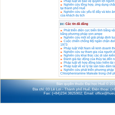
Pháp luật về bảo vệ quyền lợi người
Nghiên cứu tổng hợp, ứng dụng chấ
tại thành phố Huế
Nghiên cứu các yếu tố đẩy và kéo ả
của khách du lịch
Các tin đã đăng
Phát triển điện cực biến tính bằng v
bằng phương pháp von-ampe
Nghiên cứu một số giải pháp định 
Cuộc chiến chống Mỹ ngăn chặn đư
1973
Pháp luật Việt Nam về kinh doanh th
Nghiên cứu sự tham gia của người dâ
Nghiên cứu khai thác các di sản kiến
Đánh giá tác động của thủy tai đến 
Pháp luật về hợp đồng bảo hiểm tài
Pháp luật về xử lý tài sản bảo đảm l
Nghiên cứu phát triển phương pháp 
Chlorpheniramine Maleate trong chế p
Bản quyền thuộc Đại học Huế © 20
Địa chỉ: 03 Lê Lợi - Thành phố Huế; Điện thoại: (
Fax: (+84)234.3825902; Email:
office@hueu