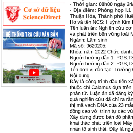
- Thời gian: 08h00 ngày 24
- Địa điểm: Phòng họp I.1
Thuận Hóa, Thành phố Hu
Họ và tên NCS: Huỳnh Kim 
Tên luận án: Nghiên cứu cơ 
và phát triển bền vững loà
Ngành: Lâm sinh
Mã số: 9620205;
Khóa: năm 2022 Chức danh, 
Người hướng dẫn 1: PGS.T
Người hướng dẫn 2: PGS,TS
Tên đơn vị đào tạo: Trường
Nội dung
Đây là công trình đầu tiên x
thuộc chi Calamus dựa trên 
phân tử. Luận án đã đăng k
quả nghiên cứu đã chỉ ra rằn
thị mã vạch DNA của 23 mẫ
đồng cao với trình tự các v
Xây dựng được bản đồ phân 
khai thác phát triển loài M
nhân tố sinh thái. Đây là ng