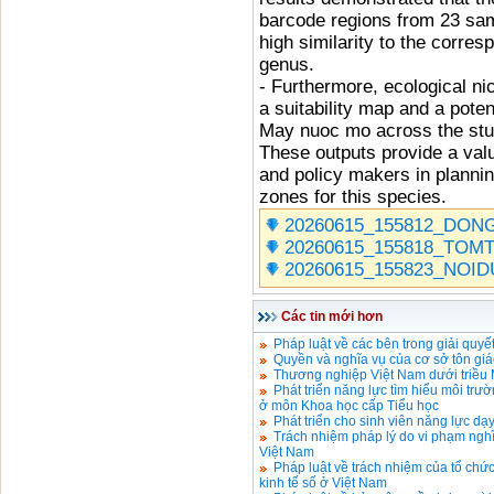
barcode regions from 23 sam
high similarity to the corre
genus.
- Furthermore, ecological n
a suitability map and a pote
May nuoc mo across the stud
These outputs provide a val
and policy makers in planni
zones for this species.
20260615_155812_DON
20260615_155818_TOMT
20260615_155823_NOID
Các tin mới hơn
Pháp luật về các bên trong giải quyế
Quyền và nghĩa vụ của cơ sở tôn giá
Thương nghiệp Việt Nam dưới triều 
Phát triển năng lực tìm hiểu môi trư
ở môn Khoa học cấp Tiểu học
Phát triển cho sinh viên năng lực d
Trách nhiệm pháp lý do vi phạm ngh
Việt Nam
Pháp luật về trách nhiệm của tổ chức
kinh tế số ở Việt Nam