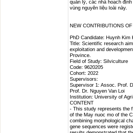
quản lý, các nhà hoạch định 
vùng nguyên liệu loài này.
NEW CONTRIBUTIONS OF
PhD Candidate: Huynh Kim 
Title: Scientific research ai
exploitation and developme
Province.
Field of Study: Silviculture
Code: 9620205
Cohort: 2022
Supervisors:
Supervisor 1: Assoc. Prof. 
Prof. Dr. Nguyen Van Loi
Institution: University of Ag
CONTENT
- This study represents the f
of the May nuoc mo of the C
combining morphological cha
gene sequences were regist
results demonstrated that th