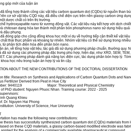
ng góp mới của luận án
 đã tổng hợp thành công các vật liệu carbon quantum dot (CQDs) từ nguồn than bù
rên cơ sở vật liệu CQD này, đã điều chế điện cực trên nền glassy carbon ứng dụn
một dược chất có trên thị trường.
 chế hydroxyapatite nano từ xương động vật. Các vật liệu này kết hợp với dịch chiế
và chitosan dạng hòa tan thành một phân bón phosphorus nano sử dụng hiệu quả
và đậu phụng.
 đã đóng góp cho cộng đồng khoa học một ví dụ về hướng tiếp cận thiết kế vật liệu
 chất thải thực phẩm và khoáng tự nhiên. Nhóm vật liệu có thể sử dụng trong nhiề
, từ phân tích điện hóa đến phân bón nano.
uận án, về tổng hợp vật liệu, tác giả đã sử dụng phương pháp chuẩn, thường quy. N
iả đã sử dụng các phương pháp đặc trưng phù hợp, hiện đại, như XRD, SEM, TEM, 
ET. Các phương pháp đánh giá năng lực điện cực, tác dụng phân bón hợp lý. Tóm 
 khoa học nêu trong luận án hợp lý và tin cậy.
TION ABOUT THE NEW CONTRIBUTIONS OF THE DOCTORAL DISSERTATION
ion title: Research on Synthesis and Applications of Carbon Quantum Dots and Nan
s Fertilizer Derived from Peat in Hue City
mber: 9440119 Major: Theoretical and Physical Chemistry
 of PhD student: Nguyen Phuoc Nhan. Training course: 2022 - 2025
 supervisors:
 Dinh Quang Khieu
of. Dr. Nguyen Hai Phong
nstitution: University of Science, Hue University
T
ertation has made the following new contributions:
sis has successfully synthesized carbon quantum dot (CQDs) materials from l
Based on these CQD materials, a glassy carbon-based modified electrode was fabr
ly applied for the analysis of a commercially available pharmaceutical compound.