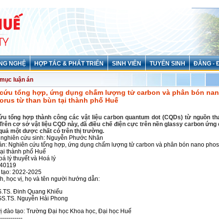
NG NGHỆ
HỢP TÁC & PHÁT TRIỂN
SINH VIÊN
TUYỂN SINH
ĐẢNG - 
mục luận án
cứu tổng hợp, ứng dụng chấm lượng tử carbon và phân bón na
rus từ than bùn tại thành phố Huế
ứu tổng hợp thành công các vật liệu carbon quantum dot (CQDs) từ nguồn th
rên cơ sở vật liệu CQD này, đã điều chế điện cực trên nền glassy carbon ứng
 quả một dược chất có trên thị trường.
n nghiên cứu sinh: Nguyễn Phước Nhân
án: Nghiên cứu tổng hợp, ứng dụng chấm lượng tử carbon và phân bón nano phos
tại thành phố Huế
á lý thuyết và Hoá lý
440119
 tạo: 2022-2025
, học vị, họ và tên người hướng dẫn:
.TS. Đinh Quang Khiếu
S.TS. Nguyễn Hải Phong
ị đào tạo: Trường Đại học Khoa học, Đại học Huế
------------