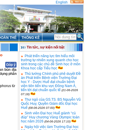
English
ĐOÀN THỂ
THỐNG KÊ
Tin tức, sự kiện nổi bật
no
Phát triển năng lực tìm hiểu môi
trường tự nhiên xung quanh cho học
sinh trong các chủ đề Sinh học ở môn
Góp ý
Khoa học cấp Tiểu học
an bùn địa
 dụng phân
Thủ tướng Chính phủ phê duyệt Đề
án Phát triển Bệnh viện Trường Đại
học Y - Dược Huế đạt chuẩn bệnh
phorus từ
viện tiên tiến khu vực Đông Nam Á,
tiến tới đạt chuẩn quốc tế
(21-06-2026
07:18)
Thư ngỏ của GS.TS. BS Nguyễn Vũ
Quốc Huy, Quyền Giám đốc Đại học
Huế
(08-06-2026 07:00)
Sinh viên Đại học Huế giành “cú
đúp” Huy chương Vàng Olympic toán
học năm 2026
(04-06-2026 17:10)
Ngày hội việc làm Trường Đại học