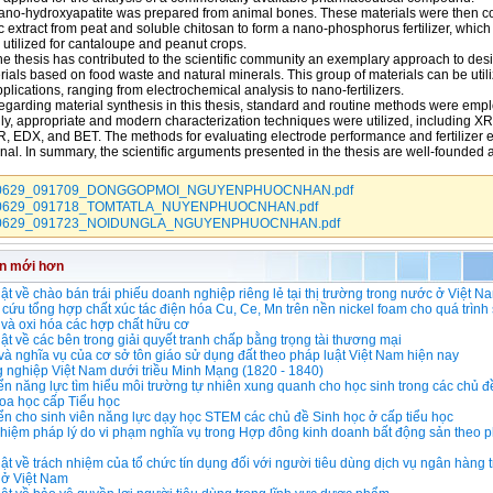
ydroxyapatite was prepared from animal bones. These materials were then 
c extract from peat and soluble chitosan to form a nano-phosphorus fertilizer, whic
y utilized for cantaloupe and peanut crops.
sis has contributed to the scientific community an exemplary approach to des
ials based on food waste and natural minerals. This group of materials can be utili
plications, ranging from electrochemical analysis to nano-fertilizers.
ng material synthesis in this thesis, standard and routine methods were empl
lly, appropriate and modern characterization techniques were utilized, including X
R, EDX, and BET. The methods for evaluating electrode performance and fertilizer e
nal. In summary, the scientific arguments presented in the thesis are well-founded 
0629_091709_DONGGOPMOI_NGUYENPHUOCNHAN.pdf
0629_091718_TOMTATLA_NUYENPHUOCNHAN.pdf
0629_091723_NOIDUNGLA_NGUYENPHUOCNHAN.pdf
in mới hơn
ật về chào bán trái phiếu doanh nghiệp riêng lẻ tại thị trường trong nước ở Việt N
cứu tổng hợp chất xúc tác điện hóa Cu, Ce, Mn trên nền nickel foam cho quá trình
và oxi hóa các hợp chất hữu cơ
ật về các bên trong giải quyết tranh chấp bằng trọng tài thương mại
à nghĩa vụ của cơ sở tôn giáo sử dụng đất theo pháp luật Việt Nam hiện nay
 nghiệp Việt Nam dưới triều Minh Mạng (1820 - 1840)
iển năng lực tìm hiểu môi trường tự nhiên xung quanh cho học sinh trong các chủ đ
oa học cấp Tiểu học
iển cho sinh viên năng lực dạy học STEM các chủ đề Sinh học ở cấp tiểu học
hiệm pháp lý do vi phạm nghĩa vụ trong Hợp đông kinh doanh bất động sản theo p
ật về trách nhiệm của tổ chức tín dụng đối với người tiêu dùng dịch vụ ngân hàng 
ố ở Việt Nam