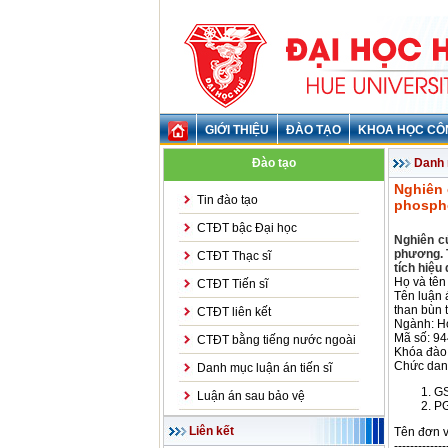
GIỚI THIỆU
ĐÀO TẠO
KHOA HỌC CÔ
Đào tạo
Danh 
Nghiên 
Tin đào tạo
phospho
CTĐT bậc Đại học
Nghiên c
phương. T
CTĐT Thạc sĩ
tích hiệu
Họ và tê
CTĐT Tiến sĩ
Tên luận 
than bùn 
CTĐT liên kết
Ngành: Ho
Mã số: 9
CTĐT bằng tiếng nước ngoài
Khóa đào
Chức danh
Danh mục luận án tiến sĩ
GS
Luận án sau bảo vệ
PG
Liên kết
Tên đơn v
-------------