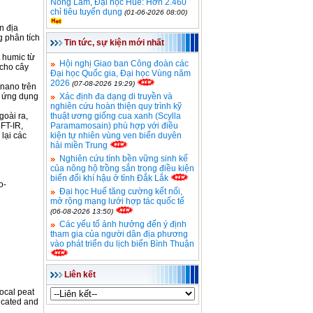
Nông Lâm, Đại học Huế: Hơn 2.460
chỉ tiêu tuyển dụng
(01-06-2026 08:00)
n địa
g phân tích
Tin tức, sự kiện mới nhất
t humic từ
Hội nghị Giao ban Công đoàn các
 cho cây
Đại học Quốc gia, Đại học Vùng năm
2026
(07-08-2026 19:29)
 nano trên
u ứng dụng
Xác định đa dạng di truyền và
nghiên cứu hoàn thiện quy trình kỹ
goài ra,
thuật ương giống cua xanh (Scylla
FT-IR,
Paramamosain) phù hợp với điều
lại các
kiện tự nhiên vùng ven biển duyên
hải miền Trung
Nghiên cứu tính bền vững sinh kế
của nông hộ trồng sắn trong điều kiện
biến đổi khí hậu ở tỉnh Đắk Lắk
o-
Đại học Huế tăng cường kết nối,
mở rộng mạng lưới hợp tác quốc tế
(06-08-2026 13:50)
Các yếu tố ảnh hưởng đến ý định
tham gia của người dân địa phương
vào phát triển du lịch biển Bình Thuận
Liên kết
ocal peat
icated and