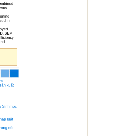
combined
h was
igning
zed in
oyed.
RD, SEM,
fficiency
and
am
 sản xuất
ề Sinh học
háp luật
trong nền