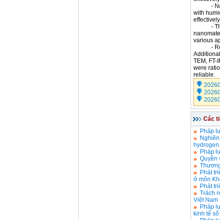
- Nano-h
with humi
effectivel
- The the
nanomater
various ap
- Regardi
Additiona
TEM, FT-I
were ratio
reliable.
2026
2026
2026
Các t
Pháp lu
Nghiên 
hydrogen 
Pháp lu
Quyền v
Thương
Phát tr
ở môn Kh
Phát tr
Trách n
Việt Nam
Pháp lu
kinh tế s