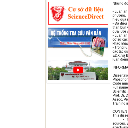
Những đó
- Luận án
phương. T
hiệu quả 
- Đã điều
than bùn 
dưa lưới 
- Luận án
cơ sở các
khác nhau
- Trong l
các tác g
EDX, và B
luận điểm
INFORMA
Dissertat
Phosphoru
Code nu
Full name
Scientific
Prof. Dr.
Assoc. Pr
Training i
CONTEN
This diss
- The the
sources. 
effective