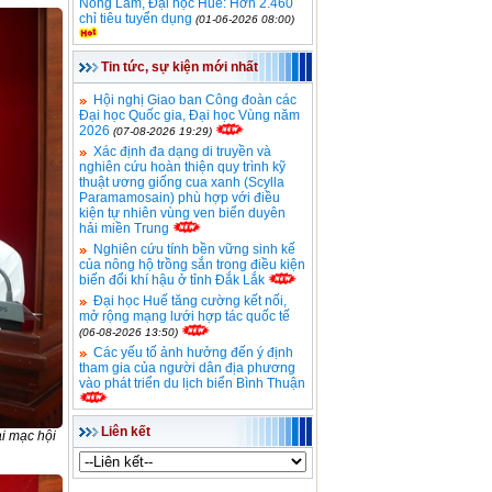
Nông Lâm, Đại học Huế: Hơn 2.460
chỉ tiêu tuyển dụng
(01-06-2026 08:00)
Tin tức, sự kiện mới nhất
Hội nghị Giao ban Công đoàn các
Đại học Quốc gia, Đại học Vùng năm
2026
(07-08-2026 19:29)
Xác định đa dạng di truyền và
nghiên cứu hoàn thiện quy trình kỹ
thuật ương giống cua xanh (Scylla
Paramamosain) phù hợp với điều
kiện tự nhiên vùng ven biển duyên
hải miền Trung
Nghiên cứu tính bền vững sinh kế
của nông hộ trồng sắn trong điều kiện
biến đổi khí hậu ở tỉnh Đắk Lắk
Đại học Huế tăng cường kết nối,
mở rộng mạng lưới hợp tác quốc tế
(06-08-2026 13:50)
Các yếu tố ảnh hưởng đến ý định
tham gia của người dân địa phương
vào phát triển du lịch biển Bình Thuận
Liên kết
i mạc hội