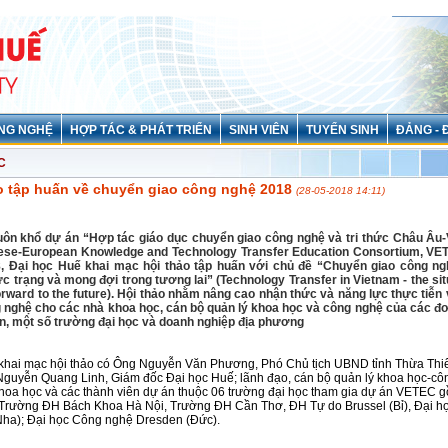
NG NGHỆ
HỢP TÁC & PHÁT TRIỂN
SINH VIÊN
TUYỂN SINH
ĐẢNG - 
C
o tập huấn về chuyển giao công nghệ 2018
(28-05-2018 14:11)
uôn khổ dự án “Hợp tác giáo dục chuyển giao công nghệ và tri thức Châu Âu
ese-European Knowledge and Technology Transfer Education Consortium, VE
8, Đại học Huế khai mạc hội thảo tập huấn với chủ đề “Chuyển giao công ngh
c trạng và mong đợi trong tương lai” (Technology Transfer in Vietnam - the sit
orward to the future). Hội thảo nhằm nâng cao nhận thức và năng lực thực tiễn
 nghệ cho các nhà khoa học, cán bộ quản lý khoa học và công nghệ của các đơ
n, một số trường đại học và doanh nghiệp địa phương
khai mạc hội thảo có Ông Nguyễn Văn Phương, Phó Chủ tịch UBND tỉnh Thừa Thi
guyễn Quang Linh, Giám đốc Đại học Huế; lãnh đạo, cán bộ quản lý khoa học-cô
hoa học và các thành viên dự án thuộc 06 trường đại học tham gia dự án VETEC g
Trường ĐH Bách Khoa Hà Nội, Trường ĐH Cần Thơ, ĐH Tự do Brussel (Bỉ), Đại họ
ha); Đại học Công nghệ Dresden (Đức).