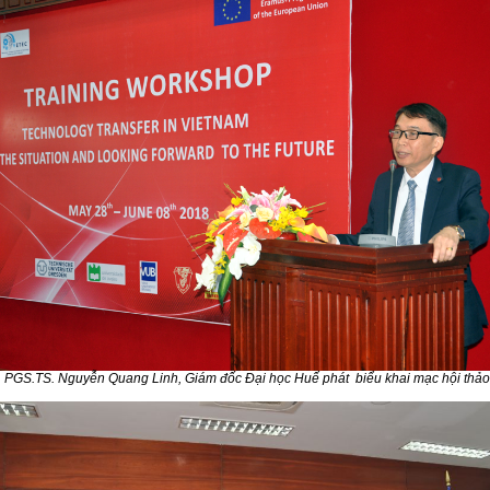
PGS.TS. Nguyễn Quang Linh, Giám đốc Đại học Huế phát biểu khai mạc hội thảo