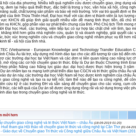
- xã hội của địa phương. Nhiều kết quả nghiên cứu được chuyển giao, ứng dụng v
ng, đem lại hiệu quả thiết thực, đặc biệt là trong y học, văn hóa xã hội, công ng
năng suất, chất lượng sản phẩm và bảo vệ môi trường. Với vai trò quyết định vị t
ghệ của tỉnh Thừa Thiên Huế, Đại học Huế với các đơn vị thành viên là lực lượng
h vực KHCN đã giúp tỉnh giải quyết nhiều vấn đề mang tính thực tiễn, đã chủ trì
ệm vụ KHCN, góp phần vào sự phát triển chung của tỉnh. Phó Chủ tịch Tỉnh mong 
 tới Đại học Huế, các trường, viện tiếp tục có sự hợp tác chặt chẽ với tỉnh, tạo 
 khăng khít hơn giữa nhà nghiên cứu, quản lý và doanh nghiệp, giải quyết các 
c, bức xúc trong nghiên cứu và chuyển giao công nghệ nhằm phục vụ tốt hơn n
 kinh tế - xã hội của tỉnh nhà.
TEC (Vietnamese - European Knowledge and Technology Transfer Education C
inh Châu Âu tài trợ, xây dựng mô hình đào tạo cho các đối tượng từ cán bộ đến n
rợ các trường đại học tại Việt Nam và các đơn vị liên quan nâng cao năng lực c
, mở rộng các cơ hội chuyển giao tri thức. Đây là Dự án thuộc Chương trình Er
 (Hợp phần Nâng cao Năng lực giáo dục đại học) được thực hiện trong 3 năm 
 Dự án nhằm tạo ra mạng lưới phát triển đào tạo CGCN và tri thức giữa châu Âu v
vào dự án này, các trường đại học Việt Nam sẽ học được kinh nghiệm của châu Âu
 giao công nghệ và tạo ra sự kết nối; làm thế nào để tạo ra công nghệ, để cô
iên cứu kỹ ở các trường ĐH và sẵn sàng để chuyển giao cho các vùng, cụm cô
ết thúc, các kết quả của Dự án sẽ được ứng dụng rộng rãi và sử dụng trong việc phá
ình đào tạo trong chuyển giao công nghệ và tri thức.
in mới hơn
y chuyển giao công nghệ và tri thức Việt Nam – châu Âu
(18-09-2019 01:20)
 Huế tham gia Hội thảo về chuyển giao tri thức và công nghệ tại Cần Thơ
(01-04-20
- Giáo dục về Chuyển giao Tri thức và Công nghệ giữa Châu Âu và Việt Nam (20