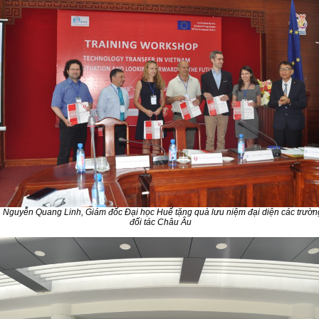
 Nguyễn Quang Linh, Giám đốc Đại học Huế tặng quà lưu niệm đại diện các trườn
đối tác Châu Âu