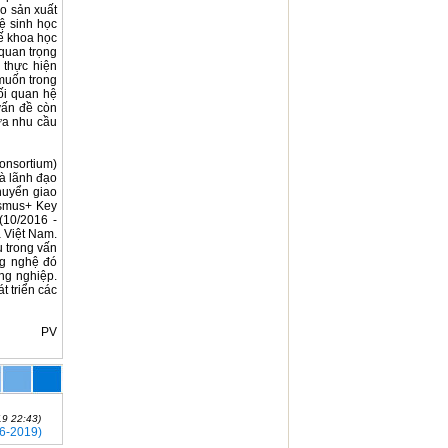
ào sản xuất
hệ sinh học
hế khoa học
 quan trọng
 thực hiện
muốn trong
mối quan hệ
vấn đề còn
ữa nhu cầu
onsortium)
hà lãnh đạo
huyển giao
asmus+ Key
(10/2016 -
à Việt Nam.
 trong vấn
ng nghệ đó
ng nghiệp.
t triển các
PV
19 22:43)
16-2019)