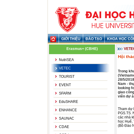
GIỚI THIỆU
ĐÀO TẠO
KHOA HỌC CÔ
Erasmus+ (CBHE)
VETE
Hội thả
NutriSEA
VETEC
Trong kh
(Vietnam
TOURIST
28/5/201
Nam - thự
EVENT
looking f
giao công
SFARM
viên dự á
EduSHARE
Tham dự 
ENHANCE
PGS.TS. N
các nhà k
SAUNAC
học Huế, 
(Bồ Đào N
CDAE