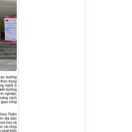
các trường
 thực trạng
ông nghệ ở
kết trường
nh nghiệp;
khoảng cách
 giao công
Thừa Thiên
rên địa bàn
khoa học và
ọc và công
 phát triển