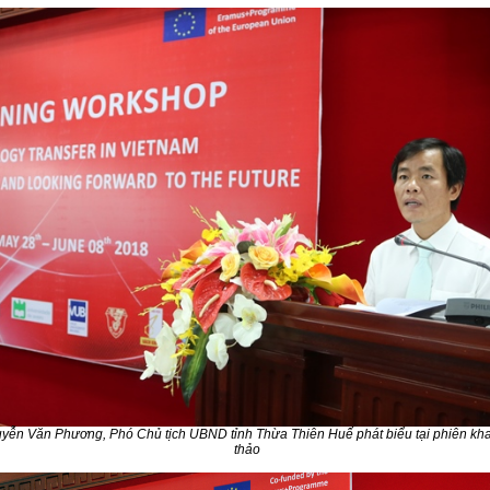
ễn Văn Phương, Phó Chủ tịch UBND tỉnh Thừa Thiên Huế phát biểu tại phiên kha
thảo