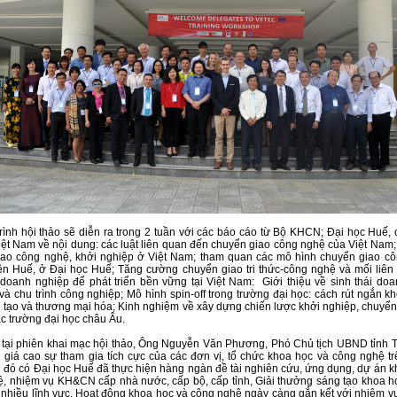
ình hội thảo sẽ diễn ra trong 2 tuần với các báo cáo từ Bộ KHCN; Đại học Huế, 
iệt Nam về nội dung: các luật liên quan đến chuyển giao công nghệ của Việt Nam;
iao công nghệ, khởi nghiệp ở Việt Nam; tham quan các mô hình chuyển giao c
n Huế, ở Đại học Huế; Tăng cường chuyển giao tri thức-công nghệ và mối liên 
 doanh nghiệp để phát triển bền vững tại Việt Nam: Giới thiệu về sinh thái doa
và chu trình công nghiệp; Mô hình spin-off trong trường đại học: cách rút ngắn 
 tạo và thương mại hóa; Kinh nghiệm về xây dựng chiến lược khởi nghiệp, chuyển
c trường đại học châu Âu.
 tại phiên khai mạc hội thảo, Ông Nguyễn Văn Phương, Phó Chủ tịch UBND tỉnh 
giá cao sự tham gia tích cực của các đơn vị, tổ chức khoa học và công nghệ t
g đó có Đại học Huế đã thực hiện hàng ngàn đề tài nghiên cứu, ứng dụng, dự án 
, nhiệm vụ KH&CN cấp nhà nước, cấp bộ, cấp tỉnh, Giải thưởng sáng tạo khoa h
 nhiều lĩnh vực. Hoạt động khoa học và công nghệ ngày càng gắn kết với nhiệm vụ