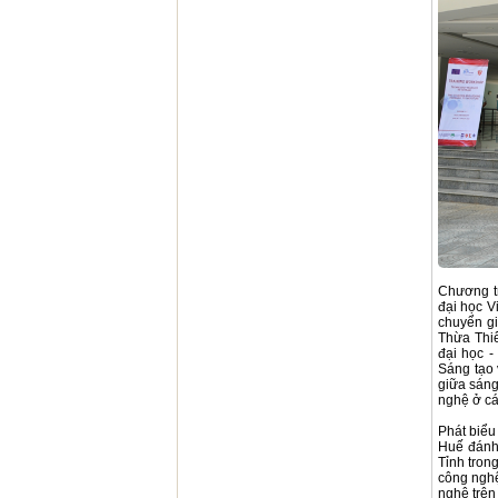
Chương tr
đại học V
chuyển g
Thừa Thiê
đại học -
Sáng tạo 
giữa sáng
nghệ ở cá
Phát biểu
Huế đánh 
Tỉnh tron
công nghệ
nghệ trên