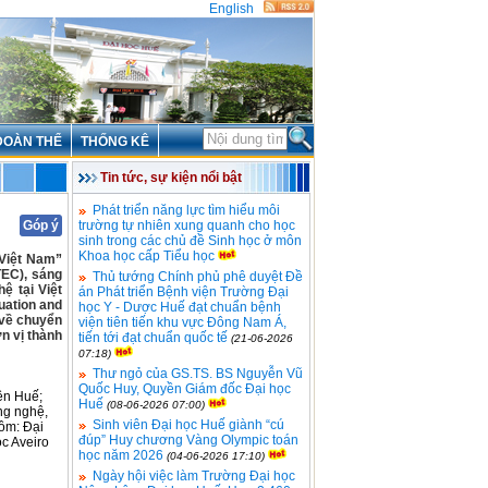
English
ĐOÀN THỂ
THỐNG KÊ
Tin tức, sự kiện nổi bật
Phát triển năng lực tìm hiểu môi
Góp ý
trường tự nhiên xung quanh cho học
sinh trong các chủ đề Sinh học ở môn
Khoa học cấp Tiểu học
-Việt Nam”
TEC), sáng
Thủ tướng Chính phủ phê duyệt Đề
ệ tại Việt
án Phát triển Bệnh viện Trường Đại
uation and
học Y - Dược Huế đạt chuẩn bệnh
 về chuyển
viện tiên tiến khu vực Đông Nam Á,
n vị thành
tiến tới đạt chuẩn quốc tế
(21-06-2026
07:18)
Thư ngỏ của GS.TS. BS Nguyễn Vũ
Quốc Huy, Quyền Giám đốc Đại học
ên Huế;
Huế
(08-06-2026 07:00)
ng nghệ,
Sinh viên Đại học Huế giành “cú
ồm: Đại
đúp” Huy chương Vàng Olympic toán
c Aveiro
học năm 2026
(04-06-2026 17:10)
Ngày hội việc làm Trường Đại học