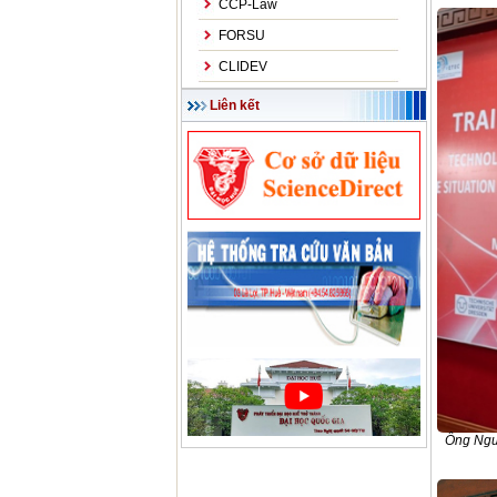
CCP-Law
FORSU
CLIDEV
Liên kết
Ông Nguy