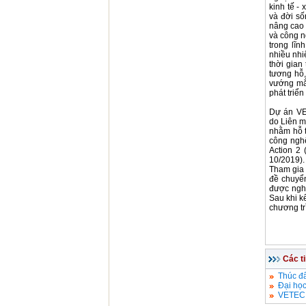
kinh tế 
và đời số
nâng cao 
và công n
trong lĩn
nhiều nhi
thời gian
tương hỗ,
vướng mắ
phát triển
Dự án VE
do Liên m
nhằm hỗ t
công nghệ
Action 2
10/2019).
Tham gia 
đề chuyển
được ngh
Sau khi k
chương tr
Các t
Thúc đẩ
Đại học
VETEC 