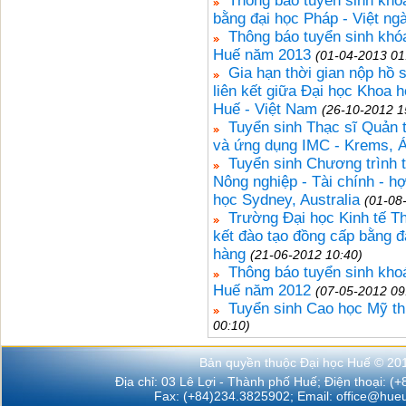
Thông báo tuyển sinh khóa
bằng đại học Pháp - Việt ng
Thông báo tuyển sinh khó
Huế năm 2013
(01-04-2013 01
Gia hạn thời gian nộp hồ 
liên kết giữa Đại học Khoa 
Huế - Việt Nam
(26-10-2012 1
Tuyển sinh Thạc sĩ Quản t
và ứng dụng IMC - Krems, Á
Tuyển sinh Chương trình t
Nông nghiệp - Tài chính - h
học Sydney, Australia
(01-08
Trường Đại học Kinh tế Th
kết đào tạo đồng cấp bằng đ
hàng
(21-06-2012 10:40)
Thông báo tuyển sinh kho
Huế năm 2012
(07-05-2012 09
Tuyển sinh Cao học Mỹ th
00:10)
Bản quyền thuộc Đại học Huế © 20
Địa chỉ: 03 Lê Lợi - Thành phố Huế; Điện thoại: (
Fax: (+84)234.3825902; Email:
office@hueu