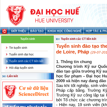
GIỚI THIỆU
ĐÀO TẠO
KHOA HỌC CÔNG NGHỆ
HỢP TÁC & PH
Tuyển sinh
Tuyển sinh các CT liên kết
Tuyển sinh đào tạo th
Tin tuyển sinh
de Loire, Pháp
(29-07-201
Tuyển sinh đại học
Tuyển sinh các CT liên kết
1. Thông tin chung
Chương trình Kỹ sư Quốc 
Hỏi đáp tuyển sinh
đào tạo giữa trường Kỹ sư
học Sư phạm – Đại học Hu
Liên kết
2009 và hiện nay đang đào 
Sau khi tốt nghiệp, sinh vi
Pháp cấp bằng. Trường Kỹ
Trường Kỹ sư công lập tại
bởi Tổ chức các chương trì
- Hiện nay, 19 sinh viên (k