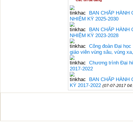
Các tin đã đăng
BAN CHẤP HÀNH C
NHIỆM KỲ 2025-2030
BAN CHẤP HÀNH 
NHIỆM KỲ 2023-2028
Công đoàn Đại học
giáo viên vùng sâu, vùng xa
Chương trình Đại h
2017-2022
BAN CHẤP HÀNH 
KỲ 2017-2022
(07-07-2017 04
Bản quyền thuộc Đại học Huế © 20
Địa chỉ: 03 Lê Lợi - Thành phố Huế; Điện thoại: (
Fax: (+84)234.3825902; Email:
office@hueu