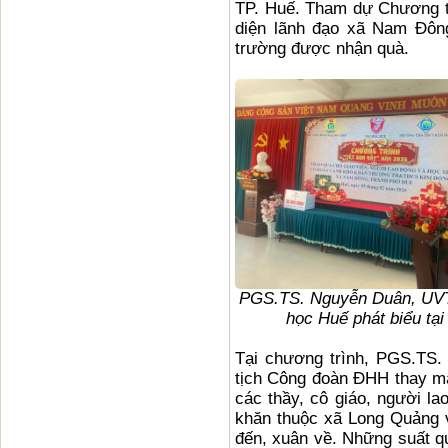
TP. Huế. Tham dự Chương tr
diện lãnh đạo xã Nam Đông
trường được nhận quà.
PGS.TS. Nguyễn Duân,
UV
học Huế phát biểu tạ
Tại chương trình, PGS.TS
tịch Công đoàn ĐHH thay mặ
các thầy, cô giáo, người la
khăn thuộc xã Long Quảng 
đến, xuân về. Những suất qu