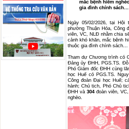
mắc bệnh hiểm nghèo,
gia đình chính sách…
Ngày 05/02/2026, tại Hội
phường Thuận Hóa, Công đ
viên, VC, NLĐ nhằm chia s
cảnh khó khăn, mắc bệnh hiể
thuộc gia đình chính sách…
Tham dự Chương trình có G
Đảng ủy ĐHH, PGS.TS. Đỗ 
Phó Giám đốc ĐHH cùng lãn
học Huế có PGS.TS. Nguy
Công đoàn Đại học Huế; c
hành; Chủ tịch, Phó Chủ tị
ĐHH và
304
đoàn viên, VC,
nghèo.