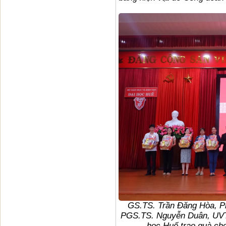
GS.TS. Trần Đăng Hòa, Ph
PGS.TS. Nguyễn Duân,
UV
học Huế trao quà ch