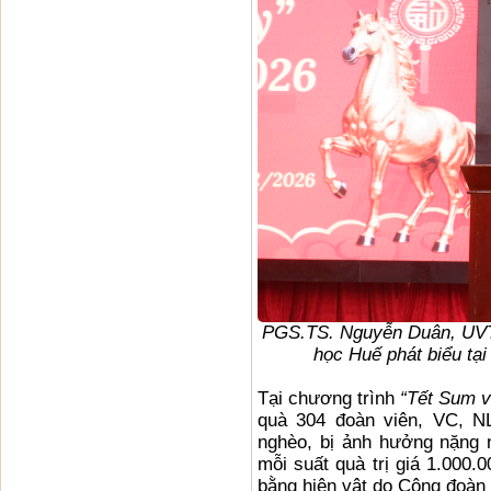
PGS.TS. Nguyễn Duân,
UV
học Huế phát biểu tạ
Tại chương trình
“Tết Sum 
quà 304 đoàn viên, VC, N
nghèo, bị ảnh hưởng nặng n
mỗi suất quà trị giá 1.000.
bằng hiện vật do Công đoàn 