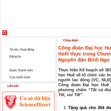
GIỚI THIỆU
ĐÀO TẠO
KHOA HỌC CÔNG NGHỆ
HỢP TÁC & PH
Đảng - Đoàn thể
Công đoàn
Công đoàn Đại học Huế
Tin tức, Hoạt động
thiết thực trong Chươ
Đảng ủy
Nguyên đán Bính Ngọ
Công đoàn
Thực hiện Kế hoạch số 38
Đoàn Thanh niên
học Huế về tổ chức các ho
Cựu chiến binh
người lao động (VC, NLĐ)
Công đoàn Đại học Huế 
Liên kết
phương châm
“Tất cả đo
Tết, vui Tết”.
Tặng quà cho 304 đo