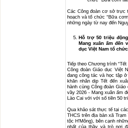
Các Công đoàn cơ sở trực t
hoạch và tổ chức “Bữa cơm 
những ngày từ nay đến Ngu
Hỗ trợ 50 triệu độn
Mang xuân ấm đến vớ
dục Việt Nam tổ chức
Tiếp theo Chương trình “Tết
Công đoàn Giáo dục Việt N
đang công tác và học tập ở
khăn nhân dịp Tết đến xu
hành cùng Công đoàn Giáo 
vầy 2026 - Mang xuân ấm đến
Lào Cai với với số tiền 50 tr
Qua khảo sát thực tế tại cá
THCS trên địa bàn xã Trạm 
tộc H'Mông), bên cạnh những 
nhất của thầy và trò nơi đ