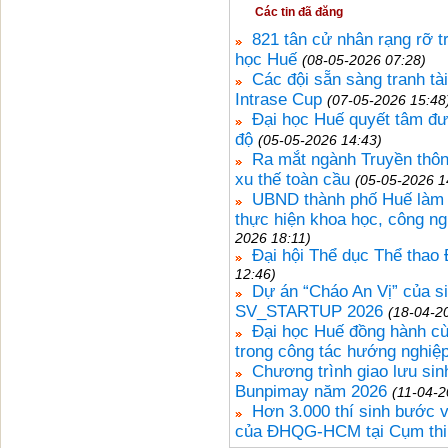
Các tin đã đăng
821 tân cử nhân rạng rỡ tr
học Huế
(08-05-2026 07:28)
Các đội sẵn sàng tranh tà
Intrase Cup
(07-05-2026 15:48
Đại học Huế quyết tâm đư
độ
(05-05-2026 14:43)
Ra mắt ngành Truyền thôn
xu thế toàn cầu
(05-05-2026 1
UBND thành phố Huế làm v
thực hiện khoa học, công ng
2026 18:11)
Đại hội Thể dục Thể thao
12:46)
Dự án “Cháo An Vị” của si
SV_STARTUP 2026
(18-04-2
Đại học Huế đồng hành cù
trong công tác hướng nghiệp
Chương trình giao lưu sinh
Bunpimay năm 2026
(11-04-2
Hơn 3.000 thí sinh bước v
của ĐHQG-HCM tại Cụm thi