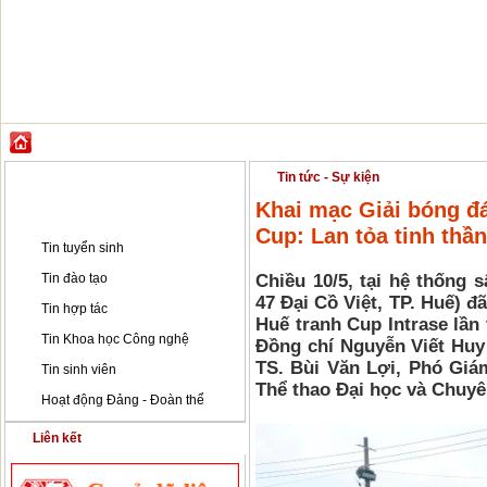
GIỚI THIỆU
ĐÀO TẠO
KHOA HỌC CÔNG NGHỆ
HỢP TÁC & PH
Tin tức - Sự kiện
Tin tức - Sự kiện
Khai mạc Giải bóng đá
Tin tức - Sự kiện
Cup: Lan tỏa tinh thần
Tin tuyển sinh
Tin đào tạo
Chiều 10/5, tại hệ thống
47 Đại Cồ Việt, TP. Huế) đ
Tin hợp tác
Huế tranh Cup Intrase lần 
Tin Khoa học Công nghệ
Đồng chí Nguyễn Viết Huy
TS. Bùi Văn Lợi, Phó Giá
Tin sinh viên
Thể thao Đại học và Chuy
Hoạt động Đảng - Đoàn thể
Liên kết