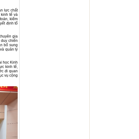
n lực chất
 kinh tế và
toán, kiểm
yết định tổ
 chuyên gia
 duy chiến
ần bổ sung
và quản lý
ại học Kinh
ực kinh tế,
ớc đi quan
hục vụ cộng