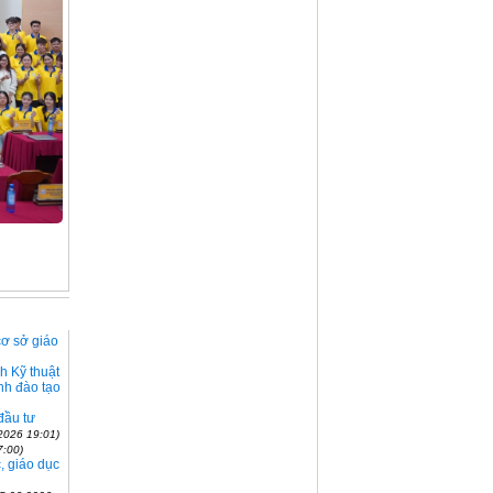
.
cơ sở giáo
h Kỹ thuật
nh đào tạo
đầu tư
2026 19:01)
7:00)
, giáo dục