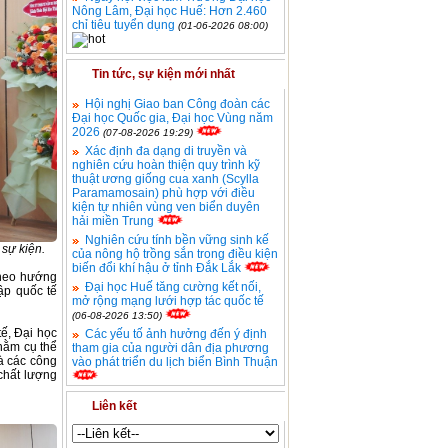
Nông Lâm, Đại học Huế: Hơn 2.460
chỉ tiêu tuyển dụng
(01-06-2026 08:00)
Tin tức, sự kiện mới nhất
Hội nghị Giao ban Công đoàn các
Đại học Quốc gia, Đại học Vùng năm
2026
(07-08-2026 19:29)
Xác định đa dạng di truyền và
nghiên cứu hoàn thiện quy trình kỹ
thuật ương giống cua xanh (Scylla
Paramamosain) phù hợp với điều
kiện tự nhiên vùng ven biển duyên
hải miền Trung
Nghiên cứu tính bền vững sinh kế
sự kiện.
của nông hộ trồng sắn trong điều kiện
biến đổi khí hậu ở tỉnh Đắk Lắk
theo hướng
Đại học Huế tăng cường kết nối,
ập quốc tế
mở rộng mạng lưới hợp tác quốc tế
(06-08-2026 13:50)
ế, Đại học
Các yếu tố ảnh hưởng đến ý định
hằm cụ thể
tham gia của người dân địa phương
à các công
vào phát triển du lịch biển Bình Thuận
chất lượng
Liên kết