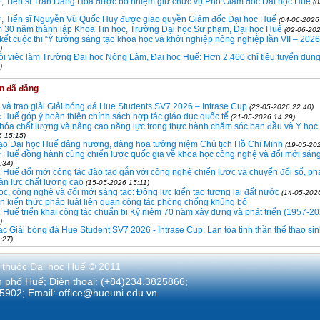
ư, Tiến sĩ Trần Đăng Hòa được bổ nhiệm giữ chức vụ Phó Giám đốc Đại học Huế
(
ư, Tiến sĩ Nguyễn Vũ Quốc Huy được giao quyền Giám đốc Đại học Huế
(04-06-2026
m 30 năm thành lập Khoa Tin học, Trường Đại học Sư phạm, Đại học Huế
(02-06-202
ết cuộc thi “Ý tưởng sáng tạo khoa học và khởi nghiệp nông nghiệp lần VII – 2026
)
i việc làm Trường Đại học Nông Lâm, Đại học Huế: Hơn 2.460 chỉ tiêu tuyển dụn
)
in đã đăng
và trao giải Giải bóng đá Hue Students SV7 2026 – Intrase Cup
(23-05-2026 22:40)
 Huế góp ý hoàn thiện chính sách hợp tác giáo dục quốc tế
(21-05-2026 14:29)
óa chất lượng và nâng cao năng lực trong thực hành chăm sóc ban đầu và Y học 
6 15:15)
ạo Đại học Huế dâng hương, dâng hoa tưởng niệm Chủ tịch Hồ Chí Minh
(19-05-20
 Huế đồng hành cùng chiến lược quốc gia về khoa học công nghệ và đổi mới sáng
:34)
 Huế đổi mới công tác đào tạo gắn với công nghệ chiến lược và chuyển đổi số, phá
n lực chất lượng cao
(15-05-2026 15:11)
c, công nghệ và đổi mới sáng tạo: Động lực kiến tạo tương lai đất nước
(14-05-202
n kiến thức pháp luật liên quan công tác phòng chống khủng bố
 Huế triển khai công tác chuẩn bị Kỷ niệm 70 năm xây dựng và phát triển (1957-2
)
c Giải bóng đá Hue Student SV7 2026 - Intrase Cup: Lan tỏa tinh thần thể thao sin
:27)
 thuộc Đại học Huế © 2011
nh phố Huế; Điện thoại: (+84)234.3825866;
5902; Email:
office@hueuni.edu.vn