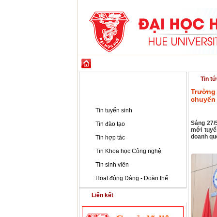
GIỚI THIỆU
ĐÀO TẠO
KHOA HỌC CÔ
Tin tức - Sự kiện
Tin tứ
Trường 
Tin tức - Sự kiện
chuyển 
Tin tuyển sinh
Sáng 27/
Tin đào tạo
mới tuyể
doanh quốc
Tin hợp tác
Tin Khoa học Công nghệ
Tin sinh viên
Hoạt động Đảng - Đoàn thể
Liên kết