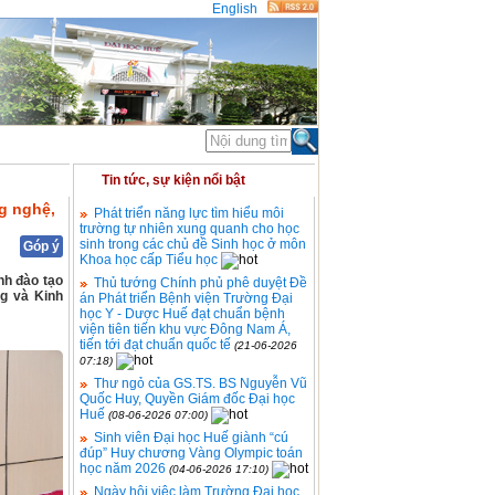
English
ĐOÀN THỂ
THỐNG KÊ
Tin tức, sự kiện nổi bật
g nghệ,
Phát triển năng lực tìm hiểu môi
trường tự nhiên xung quanh cho học
sinh trong các chủ đề Sinh học ở môn
Góp ý
Khoa học cấp Tiểu học
nh đào tạo
Thủ tướng Chính phủ phê duyệt Đề
ng và Kinh
án Phát triển Bệnh viện Trường Đại
học Y - Dược Huế đạt chuẩn bệnh
viện tiên tiến khu vực Đông Nam Á,
tiến tới đạt chuẩn quốc tế
(21-06-2026
07:18)
Thư ngỏ của GS.TS. BS Nguyễn Vũ
Quốc Huy, Quyền Giám đốc Đại học
Huế
(08-06-2026 07:00)
Sinh viên Đại học Huế giành “cú
đúp” Huy chương Vàng Olympic toán
học năm 2026
(04-06-2026 17:10)
Ngày hội việc làm Trường Đại học