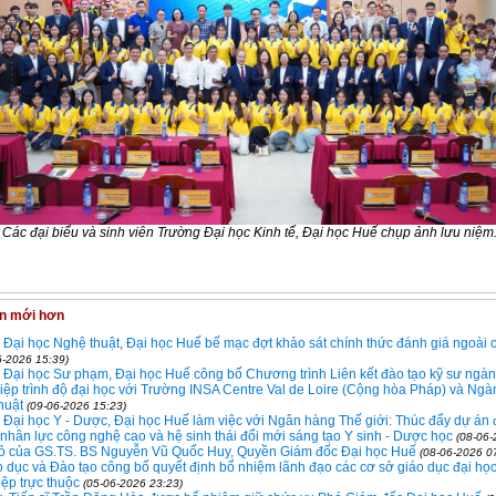
Các đại biểu và sinh viên Trường Đại học Kinh tế, Đại học Huế chụp ảnh lưu niệm
in mới hơn
Đại học Nghệ thuật, Đại học Huế bế mạc đợt khảo sát chính thức đánh giá ngoài 
6-2026 15:39)
Đại học Sư phạm, Đại học Huế công bố Chương trình Liên kết đào tạo kỹ sư ngàn
ệp trình độ đại học với Trường INSA Centre Val de Loire (Cộng hòa Pháp) và Ngà
thuật
(09-06-2026 15:23)
Đại học Y - Dược, Đại học Huế làm việc với Ngân hàng Thế giới: Thúc đẩy dự án 
n nhân lực công nghệ cao và hệ sinh thái đổi mới sáng tạo Y sinh - Dược học
(08-06-
ỏ của GS.TS. BS Nguyễn Vũ Quốc Huy, Quyền Giám đốc Đại học Huế
(08-06-2026 0
 dục và Đào tạo công bố quyết định bổ nhiệm lãnh đạo các cơ sở giáo dục đại học
ệp trực thuộc
(05-06-2026 23:23)