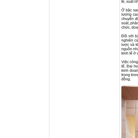
tế, xuất 
Ở bậc sau
lượng cao
chuyển đổ
soát, phâ
chức, doa
Đối với bậ
nghiên cứ
lược và k
nguồn nhâ
kinh tế ở 
Việc công
tế, Đại h
kinh doan
trọng tro
đồng.