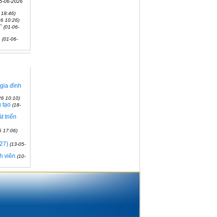
05-06-2026
 18:46)
6 10:26)
”
(01-06-
g
(01-06-
gia đình
26 10:10)
 tạo
(18-
t triển
6 17:06)
027)
(13-05-
h viên
(10-