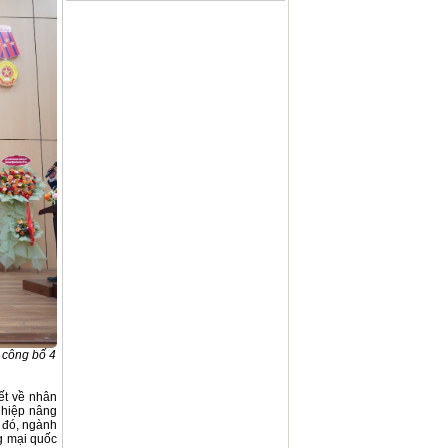
 công bố 4
ết về nhân
ghiệp nâng
i đó, ngành
g mại quốc