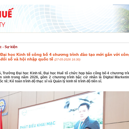
NG NGHỆ
HỢP TÁC & PHÁT TRIỂN
SINH VIÊN
TUYỂN SINH
ĐẢNG - 
c - Sự kiện
Đại học Kinh tế công bố 4 chương trình đào tạo mới gắn với côn
đổi số và hội nhập quốc tế
(27-05-2026 16:30)
5, Trường Đại học Kinh tế, Đại học Huế tổ chức họp báo công bố 4 chương trì
n sinh trong năm 2026, gồm 2 chương trình bậc cử nhân là Digital Marketi
 tế; Kế toán trình độ thạc sĩ và Quản lý kinh tế trình độ tiến sĩ.