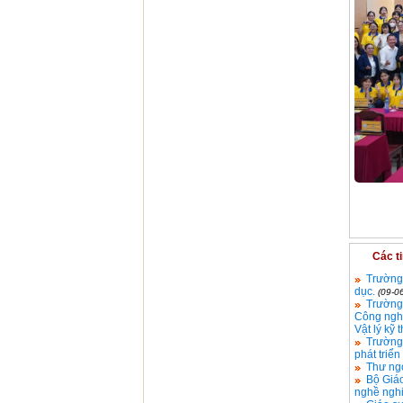
Các t
Trường 
dục.
(09-0
Trường 
Công nghi
Vật lý kỹ 
Trường 
phát triể
Thư ng
Bộ Giáo
nghề nghi