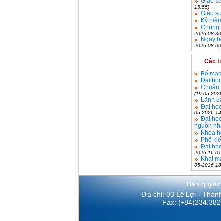
Giáo s
15:55)
Giáo s
Kỷ niệ
Chung k
2026 08:30
Ngày hộ
2026 08:00
Các t
Bế mạc 
Đại học
Chuẩn h
(19-05-202
Lãnh đ
Đại học
05-2026 14
Đại học
nguồn nhâ
Khoa họ
Phổ kiế
Đại học
2026 16:01
Khai mạ
05-2026 18
Bản quyền
Địa chỉ: 03 Lê Lợi - Thà
Fax: (+84)234.382