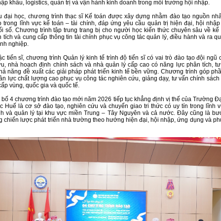
nhập khẩu, logistics, quản trị và vận hành kinh doanh trong môi trường hội nhập.
 đại học, chương trình thạc sĩ Kế toán được xây dựng nhằm đào tạo nguồn nhâ
 trong lĩnh vực kế toán – tài chính, đáp ứng yêu cầu quản trị hiện đại, hội nhập
i số. Chương trình tập trung trang bị cho người học kiến thức chuyên sâu về kế 
n tích và cung cấp thông tin tài chính phục vụ công tác quản lý, điều hành và ra qu
nh nghiệp.
c tiến sĩ, chương trình Quản lý kinh tế trình độ tiến sĩ có vai trò đào tạo đội ngũ
u, nhà hoạch định chính sách và nhà quản lý cấp cao có năng lực phân tích, tư
hả năng đề xuất các giải pháp phát triển kinh tế bền vững. Chương trình góp ph
n lực chất lượng cao phục vụ công tác nghiên cứu, giảng dạy, tư vấn chính sách 
cấp vùng, quốc gia và quốc tế.
 bố 4 chương trình đào tạo mới năm 2026 tiếp tục khẳng định vị thế của Trường Đ
ọc Huế là cơ sở đào tạo, nghiên cứu và chuyển giao tri thức có uy tín trong lĩnh v
h và quản lý tại khu vực miền Trung – Tây Nguyên và cả nước. Đây cũng là bư
ng chiến lược phát triển nhà trường theo hướng hiện đại, hội nhập, ứng dụng và p