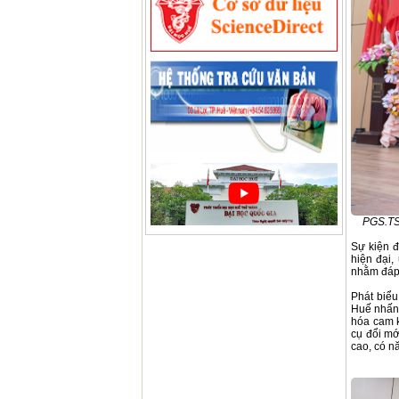
PGS.TS.
Sự kiện đ
hiện đại,
nhằm đáp 
Phát biểu
Huế nhấn 
hóa cam k
cụ đổi mớ
cao, có n