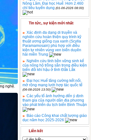
Nông Lâm, Đại học Huế: Hơn 2.460
chỉ tiêu tuyển dụng
(01-06-2026 08:00)
Tin tức, sự kiện mới nhất
Xác định đa dạng di truyền và
nghiên cứu hoàn thiện quy trình kỹ
thuật ương giống cua xanh (Scylla
Paramamosain) phù hợp với điều
kiện tự nhiên vùng ven biển duyên
hải miền Trung
Nghiên cứu tính bền vững sinh kế
của nông hộ trồng sắn trong điều kiện
biến đổi khí hậu ở tỉnh Đắk Lắk
Đại học Huế tăng cường kết nối,
mở rộng mạng lưới hợp tác quốc tế
ông nghệ.
(06-08-2026 13:50)
Các yếu tố ảnh hưởng đến ý định
tham gia của người dân địa phương
vào phát triển du lịch biển Bình Thuận
Báo cáo Công khai chất lượng giáo
dục năm học 2025-2026
Liên kết