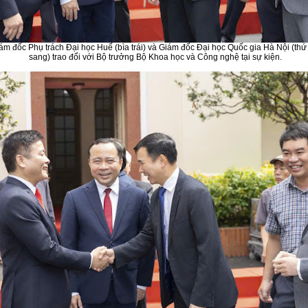
m đốc Phụ trách Đại học Huế (bìa trái) và Giám đốc Đại học Quốc gia Hà Nội (thứ 3
sang) trao đổi với Bộ trưởng Bộ Khoa học và Công nghệ tại sự kiện.