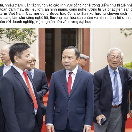
ghị, nhiều tham luận tập trung vào các lĩnh vực công nghệ trọng điểm như trí tuệ nh
 toán đám mây, dữ liệu lớn, an ninh mạng, công nghệ lượng tử và phát triển sản
e in Viet Nam. Các nội dung được trao đổi cho thấy xu hướng chuyển dịch 
u sang làm chủ công nghệ lõi, thương mại hóa sản phẩm và hình thành hệ sinh th
gắn với doanh nghiệp, viện nghiên cứu và trường đại học.