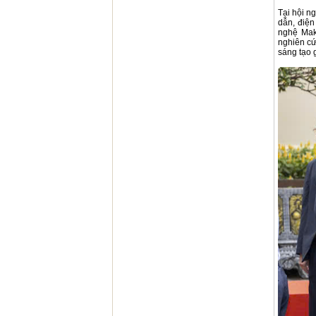
Tại hội n
dẫn, điện
nghệ Mak
nghiên cứ
sáng tạo 