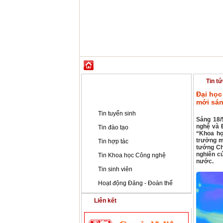
GIỚI THIỆU
ĐÀO TẠO
KHOA HỌC CÔ
Tin tức - Sự kiện
Tin tứ
Đại học
Tin tức - Sự kiện
mới sá
Tin tuyển sinh
Sáng 18/
nghệ và Đ
Tin đào tạo
“Khoa họ
trưởng m
Tin hợp tác
tướng Ch
nghiên c
Tin Khoa học Công nghệ
nước.
Tin sinh viên
Hoạt động Đảng - Đoàn thể
Liên kết