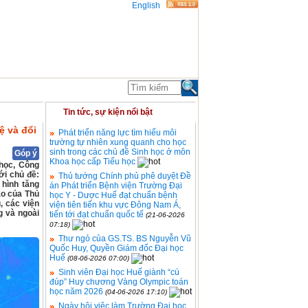
English
ĐOÀN THỂ
THỐNG KÊ
Tin tức, sự kiện nổi bật
ệ và đổi
Phát triển năng lực tìm hiểu môi
trường tự nhiên xung quanh cho học
sinh trong các chủ đề Sinh học ở môn
Góp ý
Khoa học cấp Tiểu học
học, Công
ới chủ đề:
Thủ tướng Chính phủ phê duyệt Đề
 hình tăng
án Phát triển Bệnh viện Trường Đại
ạo của Thủ
học Y - Dược Huế đạt chuẩn bệnh
, các viện
viện tiên tiến khu vực Đông Nam Á,
g và ngoài
tiến tới đạt chuẩn quốc tế
(21-06-2026
07:18)
Thư ngỏ của GS.TS. BS Nguyễn Vũ
Quốc Huy, Quyền Giám đốc Đại học
Huế
(08-06-2026 07:00)
Sinh viên Đại học Huế giành “cú
đúp” Huy chương Vàng Olympic toán
học năm 2026
(04-06-2026 17:10)
Ngày hội việc làm Trường Đại học