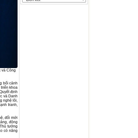
c và Công
g bối cảnh
 triển khoa
 Quyết định
ợc và Danh
g nghệ lõi,
ạnh tranh,
ệ, đổi mới
 tảng, động
 Thủ tướng
ào có năng