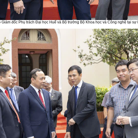
 Giám đốc Phụ trách Đại học Huế và Bộ trưởng Bộ Khoa học và Công nghệ tại sự 