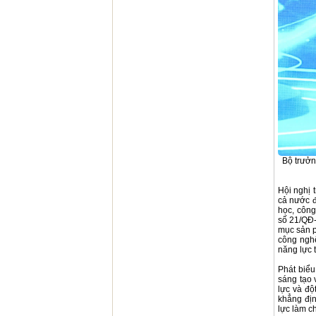
Bộ trưởn
Hội nghị 
cả nước đ
học, công
số 21/QĐ
mục sản p
công ngh
năng lực 
Phát biểu
sáng tạo 
lực và độ
khẳng địn
lực làm c