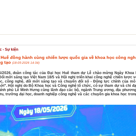
NG NGHỆ
HỢP TÁC & PHÁT TRIỂN
SINH VIÊN
TUYỂN SINH
ĐẢNG - 
c - Sự kiện
 Huế đồng hành cùng chiến lược quốc gia về khoa học công ngh
ng tạo
(18-05-2026 14:34)
5/2026, đoàn công tác của Đại học Huế tham dự Lễ chào mừng Ngày Khoa 
ổi mới sáng tạo Việt Nam 18/5 và Hội nghị triển khai công nghệ chiến lược v
c, công nghệ, đổi mới sáng tạo và chuyển đổi số - Động lực chính của mô
ới”. Hội nghị do Bộ Khoa học và Công nghệ tổ chức, có sự tham dự và chỉ đ
ính phủ Lê Minh Hưng cùng lãnh đạo các bộ, ngành Trung ương, địa phương
ứu, trường đại học, doanh nghiệp công nghệ và các chuyên gia khoa học tron