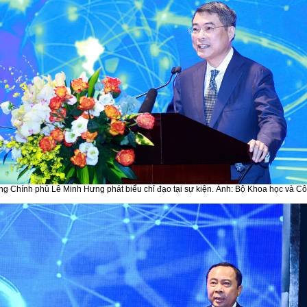
ng Chính phủ Lê Minh Hưng phát biểu chỉ đạo tại sự kiện. Ảnh: Bộ Khoa học và C