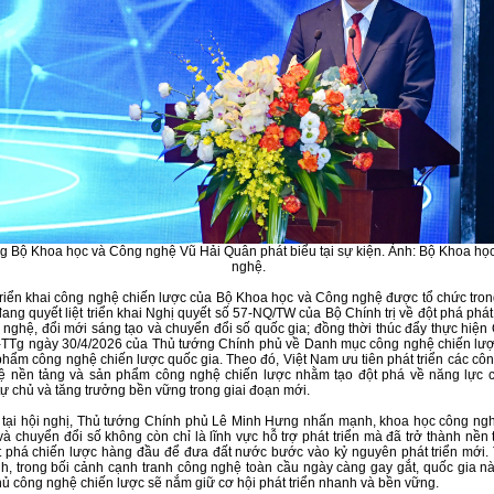
g Bộ Khoa học và Công nghệ Vũ Hải Quân phát biểu tại sự kiện. Ảnh: Bộ Khoa họ
nghệ.
triển khai công nghệ chiến lược của Bộ Khoa học và Công nghệ được tổ chức tron
ang quyết liệt triển khai Nghị quyết số 57-NQ/TW của Bộ Chính trị về đột phá phát
 nghệ, đổi mới sáng tạo và chuyển đổi số quốc gia; đồng thời thúc đẩy thực hiện
-TTg ngày 30/4/2026 của Thủ tướng Chính phủ về Danh mục công nghệ chiến lư
hẩm công nghệ chiến lược quốc gia. Theo đó, Việt Nam ưu tiên phát triển các côn
ệ nền tảng và sản phẩm công nghệ chiến lược nhằm tạo đột phá về năng lực c
tự chủ và tăng trưởng bền vững trong giai đoạn mới.
 tại hội nghị, Thủ tướng Chính phủ Lê Minh Hưng nhấn mạnh, khoa học công ngh
và chuyển đổi số không còn chỉ là lĩnh vực hỗ trợ phát triển mà đã trở thành nền
t phá chiến lược hàng đầu để đưa đất nước bước vào kỷ nguyên phát triển mới.
h, trong bối cảnh cạnh tranh công nghệ toàn cầu ngày càng gay gắt, quốc gia n
hủ công nghệ chiến lược sẽ nắm giữ cơ hội phát triển nhanh và bền vững.