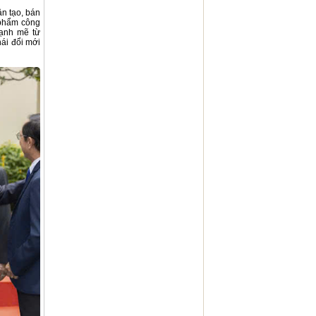
ân tạo, bán
 phẩm công
mạnh mẽ từ
ái đổi mới