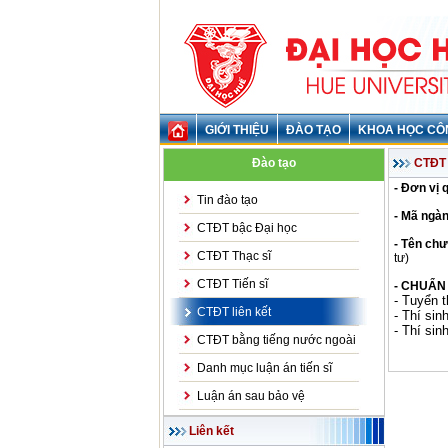
GIỚI THIỆU
ĐÀO TẠO
KHOA HỌC CÔ
Đào tạo
CTĐT 
- Đơn vị 
Tin đào tạo
- Mã ngàn
CTĐT bậc Đại học
- Tên chư
CTĐT Thạc sĩ
tư)
CTĐT Tiến sĩ
- CHUẨN
- Tuyển t
CTĐT liên kết
- Thí sin
- Thí sin
CTĐT bằng tiếng nước ngoài
Danh mục luận án tiến sĩ
Luận án sau bảo vệ
Liên kết