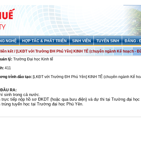
NG NGHỆ
HỢP TÁC & PHÁT TRIỂN
SINH VIÊN
TUYỂN SINH
ĐẢNG - 
liên kết / [LKĐT với Trường ĐH Phú Yên] KINH TẾ (chuyên ngành Kế hoạch - Đầ
quản lý:
Trường Đại học Kinh tế
h:
411
ơng trình đào tạo:
[LKĐT với Trường ĐH Phú Yên] KINH TẾ (chuyên ngành Kế ho
 ĐẦU RA:
hí sinh trong cả nước.
h trực tiếp nộp hồ sơ ĐKDT (hoặc qua bưu điện) và dự thi tại Trường đại họ
h trúng tuyển học tại Trường đại học Phú Yên.