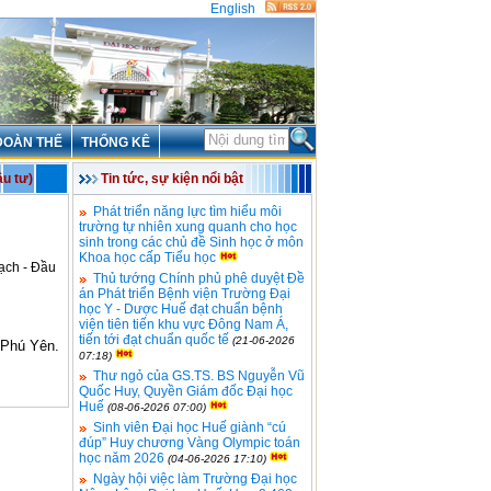
English
ĐOÀN THỂ
THỐNG KÊ
u tư)
Tin tức, sự kiện nổi bật
Phát triển năng lực tìm hiểu môi
trường tự nhiên xung quanh cho học
sinh trong các chủ đề Sinh học ở môn
Khoa học cấp Tiểu học
ạch - Đầu
Thủ tướng Chính phủ phê duyệt Đề
án Phát triển Bệnh viện Trường Đại
học Y - Dược Huế đạt chuẩn bệnh
viện tiên tiến khu vực Đông Nam Á,
tiến tới đạt chuẩn quốc tế
(21-06-2026
c Phú Yên.
07:18)
Thư ngỏ của GS.TS. BS Nguyễn Vũ
Quốc Huy, Quyền Giám đốc Đại học
Huế
(08-06-2026 07:00)
Sinh viên Đại học Huế giành “cú
đúp” Huy chương Vàng Olympic toán
học năm 2026
(04-06-2026 17:10)
Ngày hội việc làm Trường Đại học