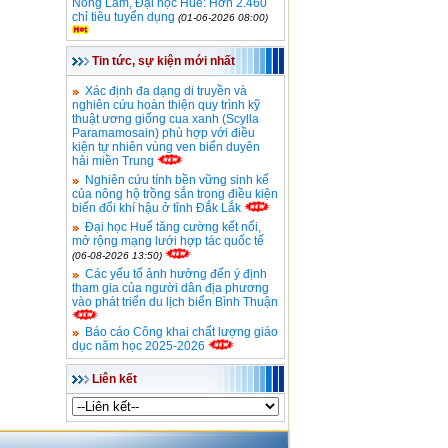
Nông Lâm, Đại học Huế: Hơn 2.460
chỉ tiêu tuyển dụng
(01-06-2026 08:00)
Tin tức, sự kiện mới nhất
Xác định đa dạng di truyền và
nghiên cứu hoàn thiện quy trình kỹ
thuật ương giống cua xanh (Scylla
Paramamosain) phù hợp với điều
kiện tự nhiên vùng ven biển duyên
hải miền Trung
Nghiên cứu tính bền vững sinh kế
của nông hộ trồng sắn trong điều kiện
biến đổi khí hậu ở tỉnh Đắk Lắk
Đại học Huế tăng cường kết nối,
mở rộng mạng lưới hợp tác quốc tế
(06-08-2026 13:50)
Các yếu tố ảnh hưởng đến ý định
tham gia của người dân địa phương
vào phát triển du lịch biển Bình Thuận
Báo cáo Công khai chất lượng giáo
dục năm học 2025-2026
Liên kết