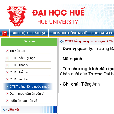
GIỚI THIỆU
ĐÀO TẠO
KHOA HỌC CÔNG NGHỆ
HỢP TÁC & PH
Đào tạo
CTĐT bằng tiếng nước ngoài / Chư
- Đơn vị quản lý:
Trường Đa
Tin đào tạo
CTĐT bậc Đại học
- Mã ngành:
---
CTĐT Thạc sĩ
- Tên chương trình đào tạo
CTĐT Tiến sĩ
Chăn nuôi của Trường Đại h
CTĐT liên kết
- Ghi chú:
Tiếng Anh
CTĐT bằng tiếng nước ngoài
Danh mục luận án tiến sĩ
Luận án sau bảo vệ
Liên kết