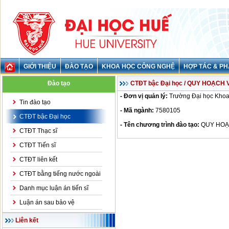
GIỚI THIỆU
ĐÀO TẠO
KHOA HỌC CÔNG NGHỆ
HỢP TÁC & PH
Đào tạo
CTĐT bậc Đại học / QUY HOẠCH 
- Đơn vị quản lý:
Trường Đại học Khoa
Tin đào tạo
- Mã ngành:
7580105
CTĐT bậc Đại học
- Tên chương trình đào tạo:
QUY HOẠ
CTĐT Thạc sĩ
CTĐT Tiến sĩ
CTĐT liên kết
CTĐT bằng tiếng nước ngoài
Danh mục luận án tiến sĩ
Luận án sau bảo vệ
Liên kết