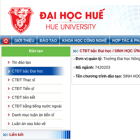
GIỚI THIỆU
ĐÀO TẠO
KHOA HỌC CÔNG NGHỆ
HỢP TÁC & PH
Đào tạo
CTĐT bậc Đại học / SINH HỌC 
- Đơn vị quản lý:
Trường Đai học Nông
Tin đào tạo
- Mã ngành:
7420203
CTĐT bậc Đại học
- Tên chương trình đào tạo:
SINH HỌ
CTĐT Thạc sĩ
CTĐT Tiến sĩ
CTĐT liên kết
CTĐT bằng tiếng nước ngoài
Danh mục luận án tiến sĩ
Luận án sau bảo vệ
Liên kết