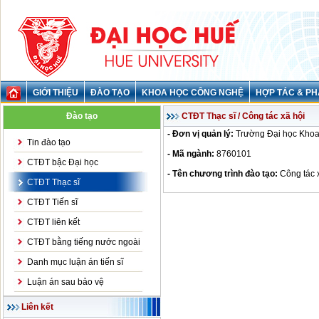
GIỚI THIỆU
ĐÀO TẠO
KHOA HỌC CÔNG NGHỆ
HỢP TÁC & PH
Đào tạo
CTĐT Thạc sĩ / Công tác xã hội
- Đơn vị quản lý:
Trường Đại học Khoa
Tin đào tạo
- Mã ngành:
8760101
CTĐT bậc Đại học
- Tên chương trình đào tạo:
Công tác 
CTĐT Thạc sĩ
CTĐT Tiến sĩ
CTĐT liên kết
CTĐT bằng tiếng nước ngoài
Danh mục luận án tiến sĩ
Luận án sau bảo vệ
Liên kết