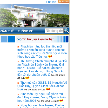
English
ĐOÀN THỂ
THỐNG KÊ
Tin tức, sự kiện nổi bật
Phát triển năng lực tìm hiểu môi
trường tự nhiên xung quanh cho học
sinh trong các chủ đề Sinh học ở môn
Khoa học cấp Tiểu học
Thủ tướng Chính phủ phê duyệt Đề
án Phát triển Bệnh viện Trường Đại
học Y - Dược Huế đạt chuẩn bệnh
viện tiên tiến khu vực Đông Nam Á,
tiến tới đạt chuẩn quốc tế
(21-06-2026
07:18)
Thư ngỏ của GS.TS. BS Nguyễn Vũ
Quốc Huy, Quyền Giám đốc Đại học
Huế
(08-06-2026 07:00)
Sinh viên Đại học Huế giành “cú
đúp” Huy chương Vàng Olympic toán
học năm 2026
(04-06-2026 17:10)
Ngày hội việc làm Trường Đại học