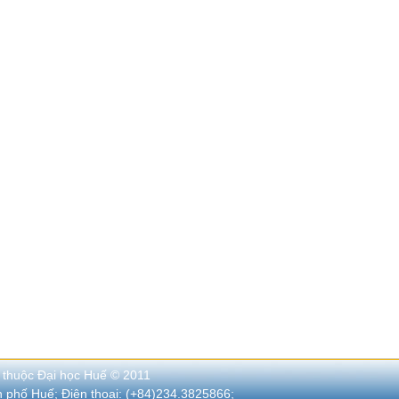
 thuộc Đại học Huế © 2011
nh phố Huế; Điện thoại: (+84)234.3825866;