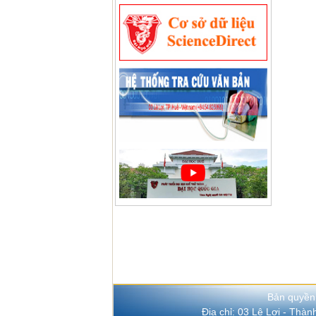
Bản quyền
Địa chỉ: 03 Lê Lợi - Thà