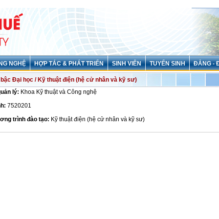
NG NGHỆ
HỢP TÁC & PHÁT TRIỂN
SINH VIÊN
TUYỂN SINH
ĐẢNG - 
bậc Đại học / Kỹ thuật điện (hệ cử nhân và kỹ sư)
quản lý:
Khoa Kỹ thuật và Công nghệ
h:
7520201
ơng trình đào tạo:
Kỹ thuật điện (hệ cử nhân và kỹ sư)