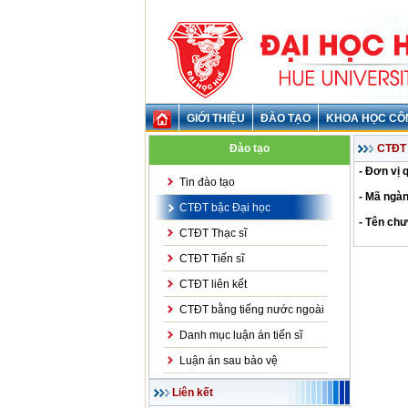
GIỚI THIỆU
ĐÀO TẠO
KHOA HỌC CÔ
Đào tạo
CTĐT 
- Đơn vị 
Tin đào tạo
- Mã ngàn
CTĐT bậc Đại học
- Tên chư
CTĐT Thạc sĩ
CTĐT Tiến sĩ
CTĐT liên kết
CTĐT bằng tiếng nước ngoài
Danh mục luận án tiến sĩ
Luận án sau bảo vệ
Liên kết