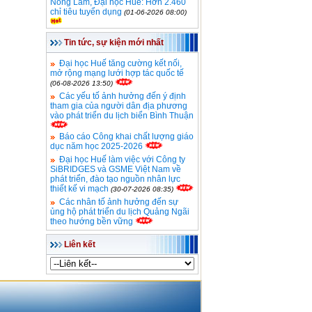
Nông Lâm, Đại học Huế: Hơn 2.460
chỉ tiêu tuyển dụng
(01-06-2026 08:00)
Tin tức, sự kiện mới nhất
Đại học Huế tăng cường kết nối,
mở rộng mạng lưới hợp tác quốc tế
(06-08-2026 13:50)
Các yếu tố ảnh hưởng đến ý định
tham gia của người dân địa phương
vào phát triển du lịch biển Bình Thuận
Báo cáo Công khai chất lượng giáo
dục năm học 2025-2026
Đại học Huế làm việc với Công ty
SiBRIDGES và GSME Việt Nam về
phát triển, đào tạo nguồn nhân lực
thiết kế vi mạch
(30-07-2026 08:35)
Các nhân tố ảnh hưởng đến sự
ủng hộ phát triển du lịch Quảng Ngãi
theo hướng bền vững
Liên kết