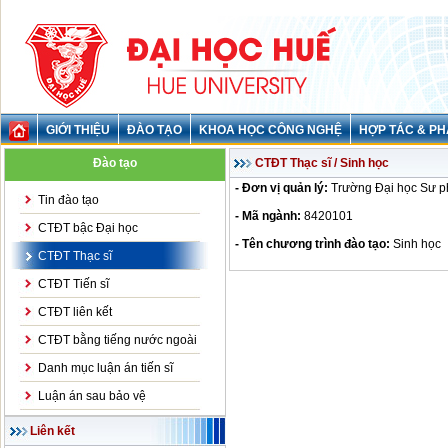
GIỚI THIỆU
ĐÀO TẠO
KHOA HỌC CÔNG NGHỆ
HỢP TÁC & PH
Đào tạo
CTĐT Thạc sĩ / Sinh học
- Đơn vị quản lý:
Trường Đại học Sư 
Tin đào tạo
- Mã ngành:
8420101
CTĐT bậc Đại học
- Tên chương trình đào tạo:
Sinh học
CTĐT Thạc sĩ
CTĐT Tiến sĩ
CTĐT liên kết
CTĐT bằng tiếng nước ngoài
Danh mục luận án tiến sĩ
Luận án sau bảo vệ
Liên kết