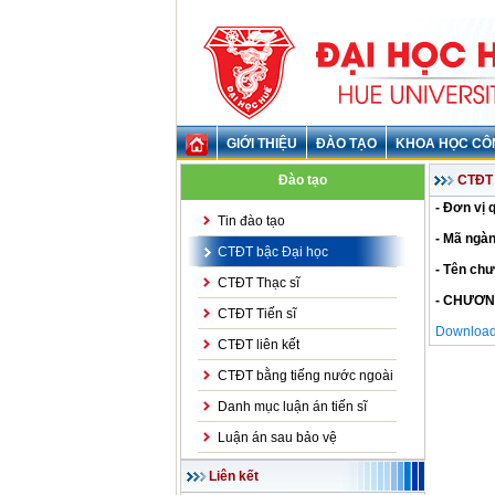
GIỚI THIỆU
ĐÀO TẠO
KHOA HỌC CÔ
Đào tạo
CTĐT 
- Đơn vị 
Tin đào tạo
- Mã ngàn
CTĐT bậc Đại học
- Tên chư
CTĐT Thạc sĩ
- CHƯƠN
CTĐT Tiến sĩ
Download 
CTĐT liên kết
CTĐT bằng tiếng nước ngoài
Danh mục luận án tiến sĩ
Luận án sau bảo vệ
Liên kết