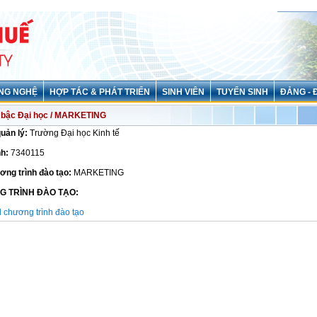
NG NGHỆ
HỢP TÁC & PHÁT TRIỂN
SINH VIÊN
TUYỂN SINH
ĐẢNG - 
bậc Đại học / MARKETING
quản lý:
Trường Đại học Kinh tế
h:
7340115
ơng trình đào tạo:
MARKETING
G TRÌNH ĐÀO TẠO:
chương trình đào tạo