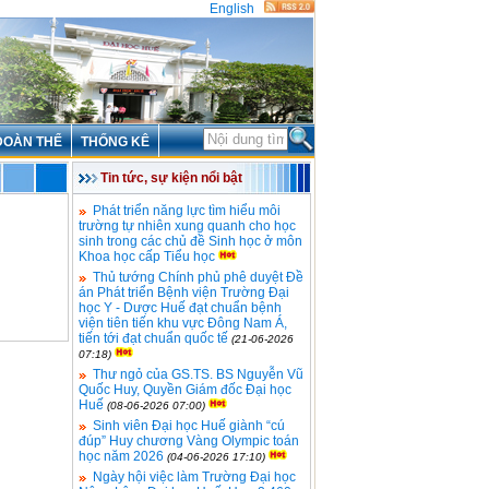
English
ĐOÀN THỂ
THỐNG KÊ
Tin tức, sự kiện nổi bật
Phát triển năng lực tìm hiểu môi
trường tự nhiên xung quanh cho học
sinh trong các chủ đề Sinh học ở môn
Khoa học cấp Tiểu học
Thủ tướng Chính phủ phê duyệt Đề
án Phát triển Bệnh viện Trường Đại
học Y - Dược Huế đạt chuẩn bệnh
viện tiên tiến khu vực Đông Nam Á,
tiến tới đạt chuẩn quốc tế
(21-06-2026
07:18)
Thư ngỏ của GS.TS. BS Nguyễn Vũ
Quốc Huy, Quyền Giám đốc Đại học
Huế
(08-06-2026 07:00)
Sinh viên Đại học Huế giành “cú
đúp” Huy chương Vàng Olympic toán
học năm 2026
(04-06-2026 17:10)
Ngày hội việc làm Trường Đại học