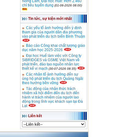
Nông Lâm, Đại học Huế: Hơn 2.460
chỉ tiêu tuyển dụng
(01-06-2026 08:00)
Tin tức, sự kiện mới nhất
Các yếu tố ảnh hưởng đến ý định
tham gia của người dân địa phương
vào phát triển du lịch biển Bình Thuận
Báo cáo Công khai chất lượng giáo
dục năm học 2025-2026
Đại học Huế làm việc với Công ty
SiBRIDGES và GSME Việt Nam về
phát triển, đào tạo nguồn nhân lực
thiết kế vi mạch
(30-07-2026 08:35)
Các nhân tố ảnh hưởng đến sự
ủng hộ phát triển du lịch Quảng Ngãi
theo hướng bền vững
Tác động của nhận thức trách
nhiệm xã hội điểm đến du lịch đến
hành vi trách nhiệm của người lao
động trong lĩnh vực khách sạn tại Đà
Lạt
Liên kết