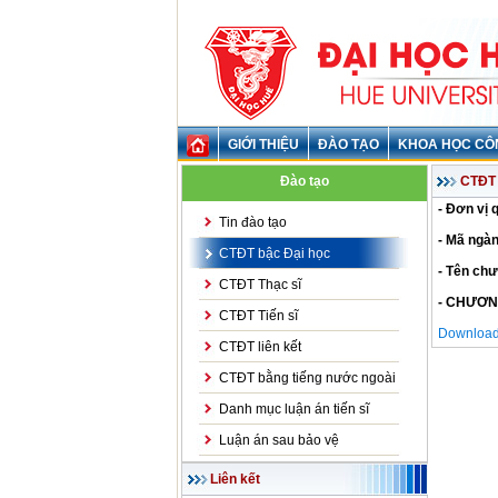
GIỚI THIỆU
ĐÀO TẠO
KHOA HỌC CÔ
Đào tạo
CTĐT 
- Đơn vị 
Tin đào tạo
- Mã ngàn
CTĐT bậc Đại học
- Tên chư
CTĐT Thạc sĩ
- CHƯƠN
CTĐT Tiến sĩ
Download 
CTĐT liên kết
CTĐT bằng tiếng nước ngoài
Danh mục luận án tiến sĩ
Luận án sau bảo vệ
Liên kết