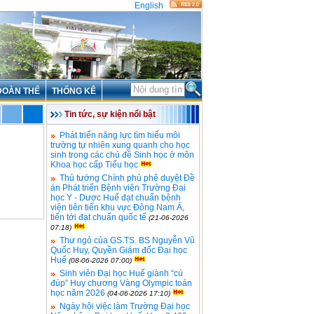
English
ĐOÀN THỂ
THỐNG KÊ
Tin tức, sự kiện nổi bật
Phát triển năng lực tìm hiểu môi
trường tự nhiên xung quanh cho học
sinh trong các chủ đề Sinh học ở môn
Khoa học cấp Tiểu học
Thủ tướng Chính phủ phê duyệt Đề
án Phát triển Bệnh viện Trường Đại
học Y - Dược Huế đạt chuẩn bệnh
viện tiên tiến khu vực Đông Nam Á,
tiến tới đạt chuẩn quốc tế
(21-06-2026
07:18)
Thư ngỏ của GS.TS. BS Nguyễn Vũ
Quốc Huy, Quyền Giám đốc Đại học
Huế
(08-06-2026 07:00)
Sinh viên Đại học Huế giành “cú
đúp” Huy chương Vàng Olympic toán
học năm 2026
(04-06-2026 17:10)
Ngày hội việc làm Trường Đại học