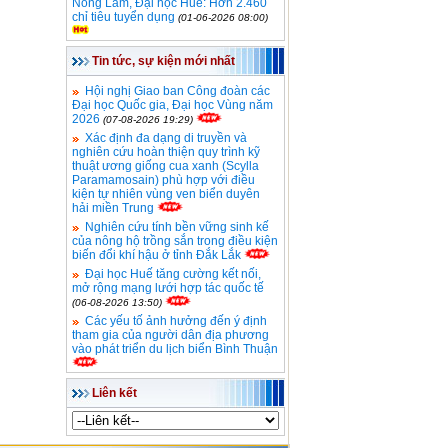
Nông Lâm, Đại học Huế: Hơn 2.460
chỉ tiêu tuyển dụng
(01-06-2026 08:00)
Tin tức, sự kiện mới nhất
Hội nghị Giao ban Công đoàn các
Đại học Quốc gia, Đại học Vùng năm
2026
(07-08-2026 19:29)
Xác định đa dạng di truyền và
nghiên cứu hoàn thiện quy trình kỹ
thuật ương giống cua xanh (Scylla
Paramamosain) phù hợp với điều
kiện tự nhiên vùng ven biển duyên
hải miền Trung
Nghiên cứu tính bền vững sinh kế
của nông hộ trồng sắn trong điều kiện
biến đổi khí hậu ở tỉnh Đắk Lắk
Đại học Huế tăng cường kết nối,
mở rộng mạng lưới hợp tác quốc tế
(06-08-2026 13:50)
Các yếu tố ảnh hưởng đến ý định
tham gia của người dân địa phương
vào phát triển du lịch biển Bình Thuận
Liên kết