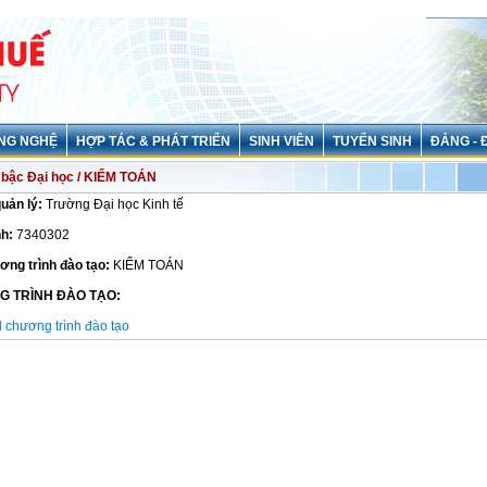
NG NGHỆ
HỢP TÁC & PHÁT TRIỂN
SINH VIÊN
TUYỂN SINH
ĐẢNG - 
bậc Đại học / KIỂM TOÁN
quản lý:
Trường Đại học Kinh tế
h:
7340302
ơng trình đào tạo:
KIỂM TOÁN
G TRÌNH ĐÀO TẠO:
chương trình đào tạo