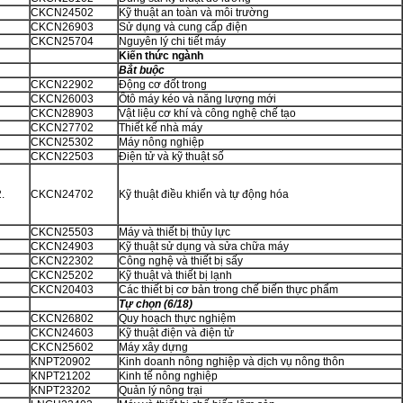
.
CKCN24502
Kỹ thuật an toàn và môi trường
.
CKCN26903
Sử dụng và cung cấp điện
.
CKCN25704
Nguyên lý chi tiết máy
Kiến thức ngành
Bắt buộc
.
CKCN22902
Động cơ đốt trong
.
CKCN26003
Ôtô máy kéo và năng lượng mới
.
CKCN28903
Vật liệu cơ khí và công nghệ chế tạo
.
CKCN27702
Thiết kế nhà máy
.
CKCN25302
Máy nông nghiệp
.
CKCN22503
Điện tử và kỹ thuật số
32.
CKCN24702
Kỹ thuật điều khiển và tự động hóa
.
CKCN25503
Máy và thiết bị thủy lực
.
CKCN24903
Kỹ thuật sử dụng và sửa chữa máy
.
CKCN22302
Công nghệ và thiết bị sấy
.
CKCN25202
Kỹ thuật và thiết bị lạnh
.
CKCN20403
Các thiết bị cơ bản trong chế biến thực phẩm
Tự chọn (6/18)
.
CKCN26802
Quy hoạch thực nghiệm
.
CKCN24603
Kỹ thuật điện và điện tử
.
CKCN25602
Máy xây dựng
.
KNPT20902
Kinh doanh nông nghiệp và dịch vụ nông thôn
.
KNPT21202
Kinh tế nông nghiệp
.
KNPT23202
Quản lý nông trại