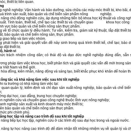
c, thiết bị liên quan.
ng
g nghề nghiệp: Vận hành và bảo dưỡng, sửa chữa các máy móc thiết bị, kho bãi, 
quá trình sản xuất, bảo quản và chế biến sản phẩm nông nghiệp.
 năng chủ động nghiên cứu, áp dụng những tiến bộ khoa học kỹ thuật và công ng
 xuất. Tính toán, thiết kế, chế tạo các thiết bị và chuyển giao khoa học công
lĩnh vực bảo quản và chế biến nông sản thực phẩm.
g về tổ chức quản lý điều hành; Tư vấn, kiểm tra, giám sát kỹ thuật, lắp đặt thiết bị
ất, bảo quản và chế biến nông sản, thực phẩm.
g giao tiếp và làm việc nhóm.
g phát hiện và giải quyết vấn đề nảy sinh trong quá trình thiết kế, chế tạo; bảo
p đặt thiết bị.
độ, hành vi
thức trách nhiệm công dân; có thái độ và đạo đức nghề nghiệp đúng đắn, sẵn
ơng pháp làm việc khoa học, biết phân tích và giải quyết các vấn đề mới trong sả
a Việt Nam và thế giới.
h hòa đồng, kiên nhẫn, năng động và sáng tạo, biết khắc phục khó khăn để hoàn 
í công tác và khả năng làm việc sau khi tốt nghiệp
ra trường có khả năng làm việc tại:
 quan quản lý, kiểm định và chỉ đạo sản xuất nông nghiệp, bảo quản và chế biế
m;
ờng đại học, cao đẳng, trung học chuyên nghiệp;
ện nghiên cứu và chuyển giao công nghệ thuộc lĩnh vực nông nghiệp;
anh nghiệp sản xuất và kinh doanh máy móc thiết bị;
iên bảo quản và chế biến nông sản thực phẩm.
chức phi chính phủ.
ăng học tập và nâng cao trình độ sau khi tốt nghiệp
 năng tiếp tục học tập, nghiên cứu ở các trình độ sau đại học trong và ngoài nước.
ả năng tự học nâng cao trình độ để đảm nhận tốt những nhiệm vụ về quản lý và 