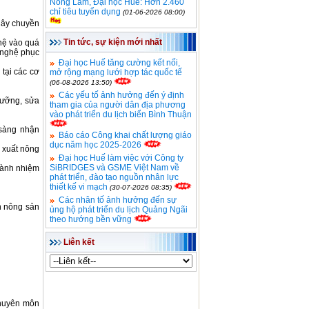
Nông Lâm, Đại học Huế: Hơn 2.460
chỉ tiêu tuyển dụng
(01-06-2026 08:00)
dây chuyền
Tin tức, sự kiện mới nhất
hệ vào quá
 nghệ phục
Đại học Huế tăng cường kết nối,
 tại các cơ
mở rộng mạng lưới hợp tác quốc tế
(06-08-2026 13:50)
Các yếu tố ảnh hưởng đến ý định
 dưỡng, sửa
tham gia của người dân địa phương
vào phát triển du lịch biển Bình Thuận
 sàng nhận
Báo cáo Công khai chất lượng giáo
dục năm học 2025-2026
n xuất nông
Đại học Huế làm việc với Công ty
SiBRIDGES và GSME Việt Nam về
thành nhiệm
phát triển, đào tạo nguồn nhân lực
thiết kế vi mạch
(30-07-2026 08:35)
Các nhân tố ảnh hưởng đến sự
n nông sản
ủng hộ phát triển du lịch Quảng Ngãi
theo hướng bền vững
Liên kết
chuyên môn