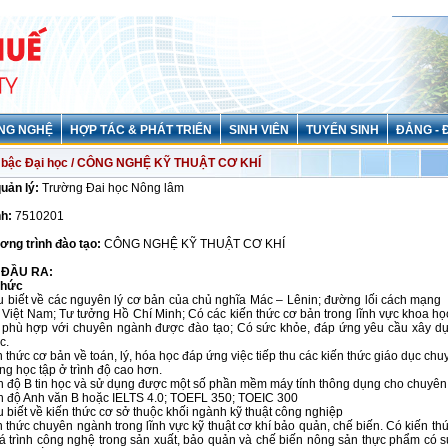
NG NGHỆ
HỢP TÁC & PHÁT TRIỂN
SINH VIÊN
TUYỂN SINH
ĐẢNG - 
bậc Đại học / CÔNG NGHỆ KỸ THUẬT CƠ KHÍ
quản lý:
Trường Đai học Nông lâm
h:
7510201
ơng trình đào tạo:
CÔNG NGHỆ KỸ THUẬT CƠ KHÍ
 ĐẦU RA:
thức
ểu biết về các nguyên lý cơ bản của chủ nghĩa Mác – Lênin; đường lối cách mạn
Việt Nam; Tư tưởng Hồ Chí Minh; Có các kiến thức cơ bản trong lĩnh vực khoa học
 phù hợp với chuyên ngành được đào tạo; Có sức khỏe, đáp ứng yêu cầu xây d
c.
n thức cơ bản về toán, lý, hóa học đáp ứng việc tiếp thu các kiến thức giáo dục ch
ng học tập ở trình độ cao hơn.
nh độ B tin học và sử dụng được một số phần mềm máy tính thông dụng cho chuyên
nh độ Anh văn B hoặc IELTS 4.0; TOEFL 350; TOEIC 300
u biết về kiến thức cơ sở thuộc khối ngành kỹ thuật công nghiệp
n thức chuyên ngành trong lĩnh vực kỹ thuật cơ khí bảo quản, chế biến. Có kiến thứ
á trình công nghệ trong sản xuất, bảo quản và chế biến nông sản thực phẩm có s