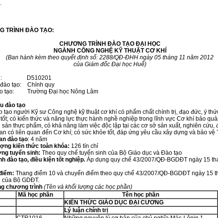
.
G TRÌNH ĐÀO TẠO:
CHƯƠNG TRÌNH ĐÀO TẠO ĐẠI HỌC
NGÀNH CÔNG NGHỆ KỸ THUẬT CƠ KHÍ
(Ban hành kèm theo quyết định số: 2288/QĐ-ĐHH ngày 05 tháng 11 năm 2012
của Giám đốc Đại học Huế)
ành: D510201
 đào tạo: Chính quy
ào tạo: Trường Đại học Nông Lâm
u đào tạo
gười Kỹ sư Công nghệ kỹ thuật cơ khí có phẩm chất chính trị, đạo đức, ý thứ
tốt; có kiến thức và năng lực thực hành nghề nghiệp trong lĩnh vực Cơ khí bảo quả
 sản thực phẩm, có khả năng làm việc độc lập tại các cơ sở sản xuất, nghiên cứu, 
an có liên quan đến Cơ khí; có sức khỏe tốt, đáp ứng yêu cầu xây dựng và bảo v
ian đào tạo
: 4 năm
ượng kiến thức toàn khóa:
126 tín chỉ
ợng tuyển sinh:
Theo quy chế tuyển sinh của Bộ Giáo dục và Đào tạo
nh đào tạo, điều kiện tốt nghiệp.
Áp dụng quy chế 43/2007/QĐ-BGDĐT ngày 15 th
điểm:
Thang điểm 10 và chuyển điểm theo quy chế 43/2007/QĐ-BGDĐT ngày 15 t
 của Bộ GDĐT.
ng chương trình
(Tên và khối lượng các học phần)
Mã học phần
Tên học phần
KIẾN THỨC GIÁO DỤC ĐẠI CƯƠNG
Lý luận chính trị