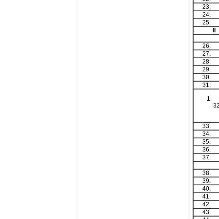
23
24
25
II
26
27
28
29
30
31
33
34
35
36
37
38
39
40
41
42
43