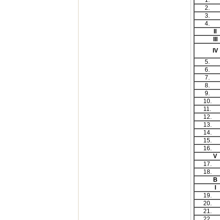
1
2
3
4
II
III
IV
5
6
7
8
9
10
11
12
13
14
15
16
V
17
18
B
I
19
20
21
22