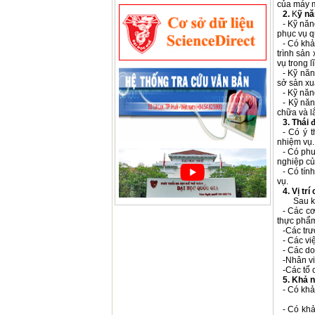
của máy mó
2.
K
ỹ nă
- Kỹ năn
phục vụ 
- Có khả
trình sản
vụ trong 
- Kỹ năn
sở sản xu
- Kỹ năn
- Kỹ năn
chữa và lắ
3. Thái 
- Có ý 
nhiệm vụ.
- Có phư
nghiệp củ
- Có tín
vụ.
4. Vị tr
Sau khi 
- Các cơ
thực phẩ
-Các trư
- Các vi
- Các do
-Nhân v
-Các tổ 
5. Khả n
- Có khả
- Có kh