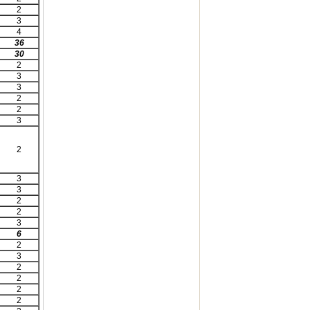
2
3
4
36
30
2
3
3
2
2
3
2
3
3
2
2
3
6
2
3
2
2
2
2