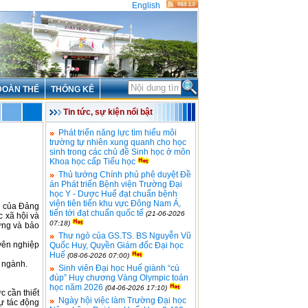
English
ĐOÀN THỂ
THỐNG KÊ
Tin tức, sự kiện nổi bật
Phát triển năng lực tìm hiểu môi
trường tự nhiên xung quanh cho học
sinh trong các chủ đề Sinh học ở môn
Khoa học cấp Tiểu học
Thủ tướng Chính phủ phê duyệt Đề
án Phát triển Bệnh viện Trường Đại
học Y - Dược Huế đạt chuẩn bệnh
viện tiên tiến khu vực Đông Nam Á,
g của Đảng
tiến tới đạt chuẩn quốc tế
(21-06-2026
 xã hội và
07:18)
ựng và bảo
Thư ngỏ của GS.TS. BS Nguyễn Vũ
uyên nghiệp
Quốc Huy, Quyền Giám đốc Đại học
Huế
(08-06-2026 07:00)
 ngành.
Sinh viên Đại học Huế giành “cú
đúp” Huy chương Vàng Olympic toán
học năm 2026
(04-06-2026 17:10)
c cần thiết
Ngày hội việc làm Trường Đại học
ự tác động