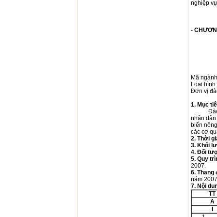
nghiệp vụ
- CHƯƠN
Mã ng
Loại hình
Đơn vị đ
1.
Mục tiê
Đào tạo n
nhân dân 
biến nông
các cơ qu
2. Thời g
3. Khối l
4.
Đối tư
5.
Quy trì
2007.
6.
Thang 
năm 2007
7.
Nội du
TT
A
I