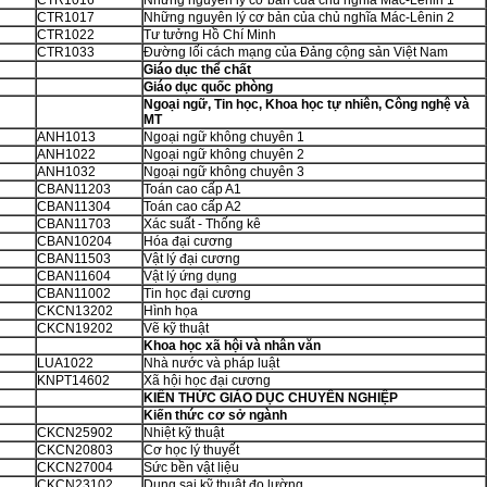
.
CTR1016
Những nguyên lý cơ bản của chủ nghĩa Mác-Lênin 1
.
CTR1017
Những nguyên lý cơ bản của chủ nghĩa Mác-Lênin 2
.
CTR1022
Tư tưởng Hồ Chí Minh
.
CTR1033
Đường lối cách mạng của Đảng cộng sản Việt Nam
Giáo dục thể chất
Giáo dục quốc phòng
Ngoại ngữ, Tin học, Khoa học tự nhiên, Công nghệ và
MT
.
ANH1013
Ngoại ngữ không chuyên 1
.
ANH1022
Ngoại ngữ không chuyên 2
.
ANH1032
Ngoại ngữ không chuyên 3
.
CBAN11203
Toán cao cấp A1
.
CBAN11304
Toán cao cấp A2
.
CBAN11703
Xác suất - Thống kê
.
CBAN10204
Hóa đại cương
.
CBAN11503
Vật lý đại cương
.
CBAN11604
Vật lý ứng dụng
.
CBAN11002
Tin học đại cương
.
CKCN13202
Hình họa
.
CKCN19202
Vẽ kỹ thuật
Khoa học xã hội và nhân văn
.
LUA1022
Nhà nước và pháp luật
.
KNPT14602
Xã hội học đại cương
KIẾN THỨC GIÁO DỤC CHUYÊN NGHIỆP
Kiến thức cơ sở ngành
.
CKCN25902
Nhiệt kỹ thuật
.
CKCN20803
Cơ học lý thuyết
.
CKCN27004
Sức bền vật liệu
.
CKCN23102
Dung sai kỹ thuật đo lường