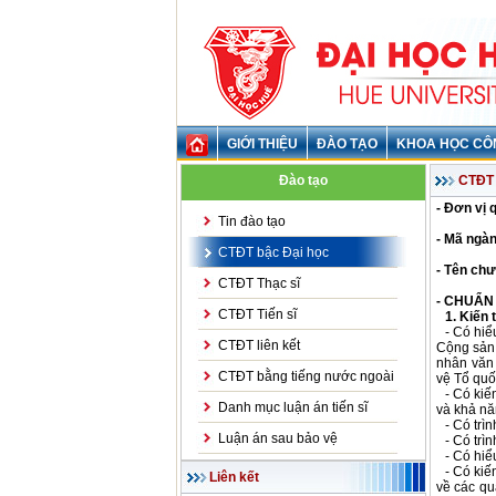
GIỚI THIỆU
ĐÀO TẠO
KHOA HỌC CÔ
Đào tạo
CTĐT 
- Đơn vị 
Tin đào tạo
- Mã ngàn
CTĐT bậc Đại học
- Tên chư
CTĐT Thạc sĩ
- CHUẨN
CTĐT Tiến sĩ
1. Kiến 
- Có hi
CTĐT liên kết
Cộng sản 
nhân văn
CTĐT bằng tiếng nước ngoài
vệ Tổ quố
- Có kiế
Danh mục luận án tiến sĩ
và khả nă
- Có trì
Luận án sau bảo vệ
- Có trì
- Có hiể
- Có kiế
Liên kết
về các qu