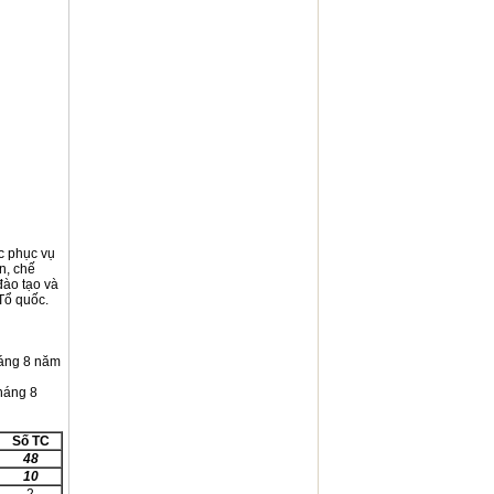
c phục vụ
n, chế
đào tạo và
ệ Tổ quốc.
áng 8 năm
háng 8
Số TC
48
10