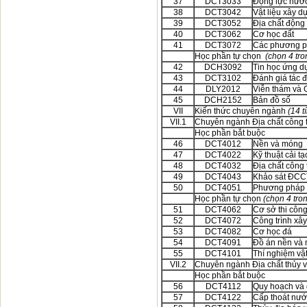
37
DCT3033
Động lực nước
38
DCT3042
Vật liệu xây d
39
DCT3052
Địa chất động 
40
DCT3062
Cơ học đất
41
DCT3072
Các phương ph
Học phần tự chọn
(chọn 4 tron
42
DCH3092
Tin học ứng dụ
43
DCT3102
Đánh giá tác 
44
DLY2012
Viễn thám và 
45
DCH2152
Bản đồ số
VII
Kiến thức chuyên ngành
(14 t
VII.1
Chuyên ngành Địa chất công tr
Học phần bắt buộc
46
DCT4012
Nền và móng
47
DCT4022
Kỹ thuật cải t
48
DCT4032
Địa chất công 
49
DCT4043
Khảo sát ĐCCT
50
DCT4051
Phương pháp k
Học phần tự chọn
(chọn 4 tron
51
DCT4062
Cơ sở thi công
52
DCT4072
Công trình xâ
53
DCT4082
Cơ học đá
54
DCT4091
Đồ án nền và
55
DCT4101
Thí nghiệm vật
VII.2
Chuyên ngành Địa chất thủy v
Học phần bắt buộc
56
DCT4112
Quy hoạch và 
57
DCT4122
Cấp thoát nướ