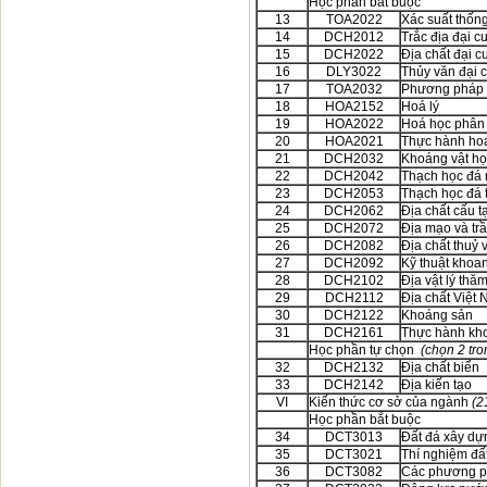
Học phần bắt buộc
13
TOA2022
Xác suất thốn
14
DCH2012
Trắc địa đại 
15
DCH2022
Địa chất đại 
16
DLY3022
Thủy văn đại 
17
TOA2032
Phương pháp 
18
HOA2152
Hoá lý
19
HOA2022
Hoá học phân 
20
HOA2021
Thực hành hoá
21
DCH2032
Khoáng vật họ
22
DCH2042
Thạch học đá
23
DCH2053
Thạch học đá t
24
DCH2062
Địa chất cấu t
25
DCH2072
Địa mạo và trầ
26
DCH2082
Địa chất thuỷ
27
DCH2092
Kỹ thuật khoa
28
DCH2102
Địa vật lý thă
29
DCH2112
Địa chất Việt
30
DCH2122
Khoáng sản
31
DCH2161
Thực hành kh
Học phần tự chọn
(chọn 2 tron
32
DCH2132
Địa chất biển
33
DCH2142
Địa kiến tạo
VI
Kiến thức cơ sở của ngành
(2
Học phần bắt buộc
34
DCT3013
Đất đá xây dự
35
DCT3021
Thí nghiệm đấ
36
DCT3082
Các phương ph