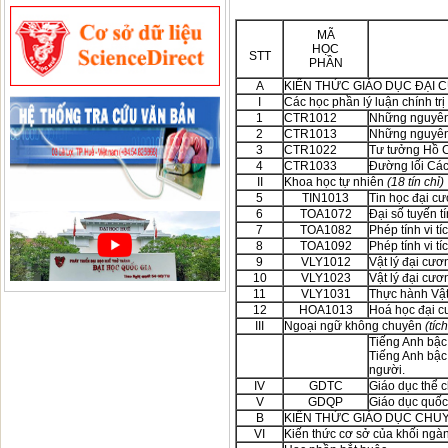
MÃ
HỌC
STT
PHẦN
A
KIẾN THỨC GIÁO DỤC ĐẠI
I
Các học phần lý luận chính trị
1
CTR1012
Những nguyên 
2
CTR1013
Những nguyên 
3
CTR1022
Tư tưởng Hồ 
4
CTR1033
Đường lối Cá
II
Khoa học tự nhiên
(18 tín chỉ)
5
TIN1013
Tin học đại c
6
TOA1072
Đại số tuyến tí
7
TOA1082
Phép tính vi t
8
TOA1092
Phép tính vi t
9
VLY1012
Vật lý đại cươ
10
VLY1023
Vật lý đại cươ
11
VLY1031
Thực hành Vật
12
HOA1013
Hoá học đại 
III
Ngoại ngữ không chuyên
(tíc
Tiếng Anh bậc 
Tiếng Anh bậc 
người.
IV
GDTC
Giáo dục thể 
V
GDQP
Giáo dục quố
B
KIẾN THỨC GIÁO DỤC CHU
VI
Kiến thức cơ sở của khối ng