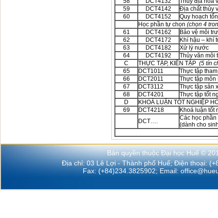
58
DCT4132
Thủy địa hóa 
59
DCT4142
Địa chất thủy 
60
DCT4152
Quy hoạch tổn
Học phần tự chọn
(chọn 4 tron
61
DCT4162
Bảo vệ môi tr
62
DCT4172
Khí hậu – khí 
63
DCT4182
Xử lý nước
64
DCT4192
Thủy văn môi 
C
THỰC TẬP, KIẾN TẬP
(5 tín c
65
DCT1011
Thực tập tham
66
DCT2011
Thực tập môn
67
DCT3112
Thực tập sản 
68
DCT4201
Thực tập tốt n
D
KHOÁ LUẬN TỐT NGHIỆP HO
69
DCT4218
Khoá luận tốt
Các học phần 
DCT….
(dành cho sin
Bản quyền thuộc Đại học Huế © 20
Địa chỉ: 03 Lê Lợi - Thành phố Huế; Điện thoại: (
Fax: (+84)234.3825902; Email:
office@hueu