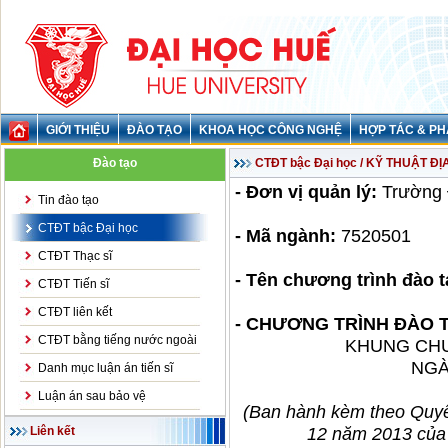
GIỚI THIỆU
ĐÀO TẠO
KHOA HỌC CÔNG NGHỆ
HỢP TÁC & PH
Đào tạo
CTĐT bậc Đại học / KỸ THUẬT Đ
- Đơn vị quản lý:
Trường 
Tin đào tạo
CTĐT bậc Đại học
- Mã ngành:
7520501
CTĐT Thạc sĩ
- Tên chương trình đào t
CTĐT Tiến sĩ
CTĐT liên kết
- CHƯƠNG TRÌNH ĐÀO 
CTĐT bằng tiếng nước ngoài
KHUNG CHƯ
NGÀ
Danh mục luận án tiến sĩ
Luận án sau bảo vệ
(Ban hành kèm theo Quy
12 năm 2013 của 
Liên kết