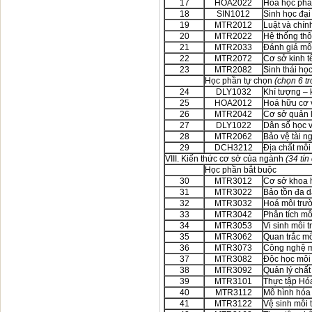
17
HOA2022
Hoá học phân
18
SIN1012
Sinh học đạ
19
MTR2012
Luật và chín
20
MTR2022
Hệ thống thôn
21
MTR2033
Đánh giá mô
22
MTR2072
Cơ sở kinh t
23
MTR2082
Sinh thái họ
Học phần tự chọn
(chọn 6 tr
24
DLY1032
Khí tượng – 
25
HOA2012
Hoá hữu cơ 
26
MTR2042
Cơ sở quản l
27
DLY1022
Dân số học v
28
MTR2062
Bảo vệ tài n
29
DCH3212
Địa chất môi
VIII. Kiến thức cơ sở của ngành
(34 tín 
Học phần bắt buộc
30
MTR3012
Cơ sở khoa 
31
MTR3022
Bảo tồn đa d
32
MTR3032
Hoá môi trư
33
MTR3042
Phân tích mô
34
MTR3053
Vi sinh môi 
35
MTR3062
Quan trắc mô
36
MTR3073
Công nghệ m
37
MTR3082
Độc học môi
38
MTR3092
Quản lý chất 
39
MTR3101
Thực tập Hó
40
MTR3112
Mô hình hóa
41
MTR3122
Vệ sinh môi