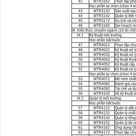
42
MTR3162
Thực tập phâ
Học phần tự chọn
(chọn 4 tr
43
MTR3132
Sản xuất sạ
44
MTR3142
Quản lý Môi 
45
MTR3172
Du lịch và m
46
MTR3182
Qui hoạch m
IX. Kiến thức chuyên ngành
(16 tín chỉ)
IX.1
Kỹ thuật môi trường
Học phần bắt buộc
47
MTR4012
Thực tập chu
48
MTR4022
Kỹ thuật xử l
49
MTR4032
Kỹ thuật xử lý
50
MTR4042
Kỹ thuật thoá
51
MTR4052
Kỹ thuật cấp
52
MTR4062
Kỹ thuật xử l
Học phần tự chọn
(chọn 4 tr
53
MTR4072
Mô hình chất
54
MTR4082
Đánh giá các
55
MTR4092
Tái chế và t
56
MTR4102
Vẽ kỹ thuật 
IX.2
Quản lý môi trường
Học phần bắt buộc
57
MTR4122
Quản lý đất 
58
MTR4132
Quản lý chấ
59
MTR4142
Quản lý tổn
60
MTR4152
Quản lý tài 
61
MTR4162
Ứng dụng GIS
62
MTR4172
Thực tập ch