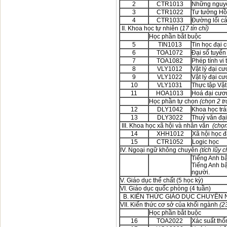
2
CTR1013
Những nguyê
3
CTR1022
Tư tưởng Hồ
4
CTR1033
Đường lối c
II. Khoa học tự nhiên (
17 tín chỉ)
Học phần bắt buộc
5
TIN1013
Tin học đại 
6
TOA1072
Đại số tuyến 
7
TOA1082
Phép tính vi
8
VLY1012
Vật lý đại c
9
VLY1022
Vật lý đại c
10
VLY1031
Thực tập Vật
11
HOA1013
Hoá đại cươ
Học phần tự chọn
(chọn 2 tr
12
DLY1042
Khoa học trá
13
DLY3022
Thuỷ văn đạ
III. Khoa học xã hội và nhân văn
(chọn
14
XHH1012
Xã hội học 
15
CTR1052
Logic học
IV. Ngoại ngữ không chuyên
(tích lũy 
Tiếng Anh bậ
Tiếng Anh bậ
người.
V. Giáo dục thể chất (
VI. Giáo dục quốc phòng (4 tuần)
B. KIẾN THỨC GIÁO DỤC CHUYÊN 
VII. Kiến thức cơ sở của khối ngành
(23
Học phần bắt buộc
16
TOA2022
Xác suất thố