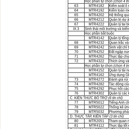
Học phần tự chọn
(chọn 4 tr
63
MTR4182
Kiểm soát ô
64
MTR4192
Kiểm toán m
65
MTR4202
Hệ thống quả
66
MTR4212
Quản trị dự 
67
MTR4222
Quản lý tai b
IX.3
Sinh thái môi trường và biến
Học phần bắt buộc
MTR4142
Quản lý tổn
68
MTR4232
Quan trắc và
69
MTR4242
Sinh vật chỉ
70
MTR4252
Đất ngập nư
71
MTR4262
Thực tập chu
72
MTR4322
Thích ứng và
Học phần tự chọn
(chọn 4 tr
MTR4152
Quản lý tài 
MTR4162
Ứng dụng GIS
73
MTR4272
Đánh giá rủi 
74
MTR4282
Tác động của
75
MTR4292
Phục hồi các
76
MTR4302
Quản lý các 
C. KIẾN THỨC BỔ TRỢ
(6 tín chỉ)
77
MTR5012
Tiếng Anh c
78
MTR5022
Thống kê ứn
79
MTR5032
Phương pháp
D. THỰC TẬP, KIẾN TẬP
(3 tín chỉ)
80
MTR2051
Tham quan n
81
MTR4112
Thực tập tốt