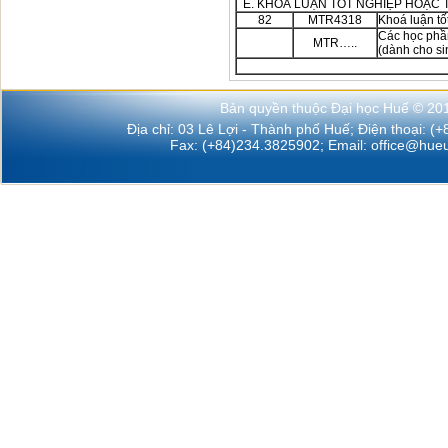
E. KHOÁ LUẬN TỐT NGHIỆP HOẶC 
82
MTR4318
Khoá luận tố
Các học phầ
MTR…..
(dành cho si
Bản quyền thuộc Đại học Huế © 20
Địa chỉ: 03 Lê Lợi - Thành phố Huế; Điện thoại: (
Fax: (+84)234.3825902; Email:
office@hueu