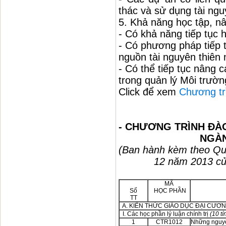
thác và sử dụng tài ngu
5. Khả năng học tập, nâ
- Có khả năng tiếp tục h
- Có phương pháp tiếp 
nguồn tài nguyên thiên 
- Có thể tiếp tục nâng
trong quản lý Môi trườn
Click để xem
Chương tr
- CHƯƠNG TRÌNH ĐÀ
NGÀ
(Ban hành kèm theo Qu
12 năm 2013 củ
MÃ
Số
HỌC PHẦN
TT
A. KIẾN THỨC GIÁO DỤC ĐẠI CƯƠ
I. Các học phần lý luận chính trị
(10 tí
1
CTR1012
Những nguyê