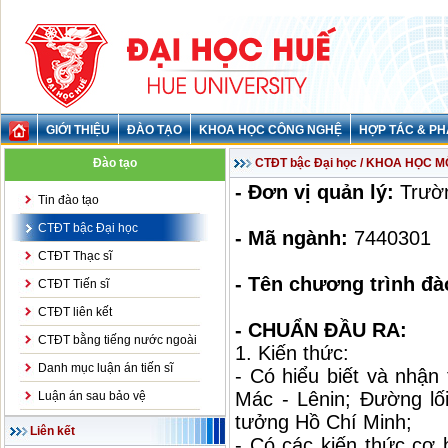
GIỚI THIỆU
ĐÀO TẠO
KHOA HỌC CÔNG NGHỆ
HỢP TÁC & PH
Đào tạo
CTĐT bậc Đại học / KHOA HỌC 
- Đơn vị quản lý:
Trườn
Tin đào tạo
CTĐT bậc Đại học
- Mã ngành:
7440301
CTĐT Thạc sĩ
- Tên chương trình đà
CTĐT Tiến sĩ
CTĐT liên kết
- CHUẨN ĐẦU RA:
CTĐT bằng tiếng nước ngoài
1. Kiến thức:
Danh mục luận án tiến sĩ
- Có hiểu biết và nhận
Mác - Lênin; Đường l
Luận án sau bảo vệ
tưởng Hồ Chí Minh;
Liên kết
- Có các kiến thức cơ 