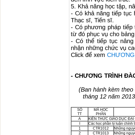
5. Khả năng học tập, nâ
- Có khả năng tiếp tục 
Thạc sĩ, Tiến sĩ.
- Có phương pháp tiếp 
từ đó phục vụ cho bảng
- Có thể tiếp tục nân
nhận những chức vụ cao
Click để xem
CHƯƠNG 
- CHƯƠNG TRÌNH ĐÀ
(Ban hành kèm theo
tháng 12 năm 2013
SỐ
MÃ HỌC
TT
PHẦN
A
KIẾN THỨC GIÁO DỤC ĐẠ
I
Các học phần lý luận chính t
1
CTR1012
Những nguyê
2
CTR1013
Những nguyê