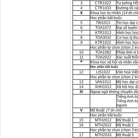
3
CTR1022
Tư tưởng Hồ
4
CTR1033
Đường lối c
II
Khoa học tự nhiên
(14 tín ch
Học phần bắt buộc
5
TIN1013
Tin học đại 
6
TOA1072
Đại số tuyến 
7
KTR1013
Hình học hoạ
8
TOA3032
Cơ học lý th
9
KTR1022
Hình học họa
Học phần tự chọn
(chọn 2 tr
10
TOA1082
Phép tính vi
11
TOA2022
Xác suất thố
III
Khoa học xã hội và nhân văn 
Học phần bắt buộc
12
LIS1022
Văn hoá Việ
Học phần tự chọn
(chọn 2 tr
13
VAN1012
Mỹ học đại 
14
XHH1012
Xã hội học 
IV
Ngoại ngữ không chuyên
(t
Tiếng Anh bậ
Tiếng Anh bậ
người.
V
Mỹ thuật
(7 tín chỉ)
Học phần bắt buộc
15
MTH2012
Mỹ thuật 1
16
MTH2022
Mỹ thuật 2
Học phần tự chọn
(chọn 3 tr
17
MTH2033
Mỹ thuật 3