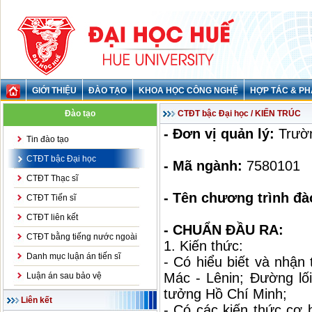
GIỚI THIỆU
ĐÀO TẠO
KHOA HỌC CÔNG NGHỆ
HỢP TÁC & PH
Đào tạo
CTĐT bậc Đại học / KIẾN TRÚC
- Đơn vị quản lý:
Trườn
Tin đào tạo
CTĐT bậc Đại học
- Mã ngành:
7580101
CTĐT Thạc sĩ
- Tên chương trình đà
CTĐT Tiến sĩ
CTĐT liên kết
- CHUẨN ĐẦU RA:
CTĐT bằng tiếng nước ngoài
1. Kiến thức:
Danh mục luận án tiến sĩ
- Có hiểu biết và nhận
Mác - Lênin; Đường l
Luận án sau bảo vệ
tưởng Hồ Chí Minh;
Liên kết
- Có các kiến thức cơ 