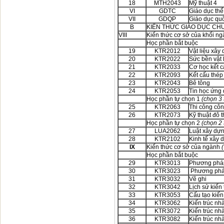
18
MTH2043
Mỹ thuật 4
VI
GDTC
Giáo dục thể
VII
GDQP
Giáo dục qu
B
KIẾN THỨC GIÁO DỤC CH
VIII
Kiến thức cơ sở của khối n
Học phần bắt buộc
19
KTR2012
Vật liệu xây
20
KTR2022
Sức bền vật 
21
KTR2033
Cơ học kết 
22
KTR2093
Kết cấu thép
23
KTR2043
Bê tông
24
KTR2053
Tin học ứng
Học phần tự chọn 1
(chọn 3 
25
KTR2063
Thi công côn
26
KTR2073
Kỹ thuật đô t
Học phần tự chọn 2
(chọn 2 
27
LUA2062
Luật xây dự
28
KTR2102
Kinh tế xây 
IX
Kiến thức cơ sở của ngành
(
Học phần bắt buộc
29
KTR3013
Phương pháp 
30
KTR3023
Phương pháp 
31
KTR3032
Vẽ ghi
32
KTR3042
Lịch sử kiến
33
KTR3053
Cấu tạo kiến 
34
KTR3062
Kiến trúc nh
35
KTR3072
Kiến trúc nh
36
KTR3082
Kiến trúc nh