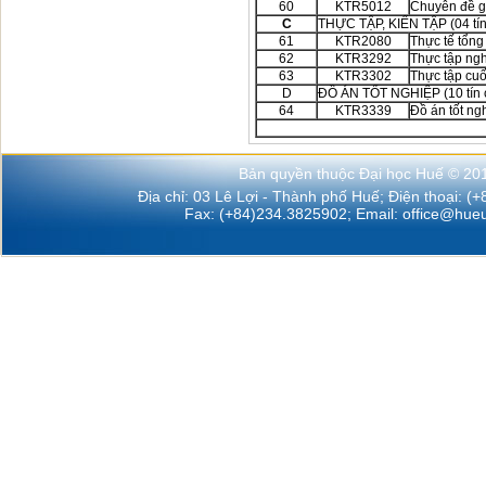
60
KTR5012
Chuyên đề gi
C
THỰC TẬP, KIẾN TẬP (04 tín
61
KTR2080
Thực tế tổng
62
KTR3292
Thực tập ng
63
KTR3302
Thực tập cuố
D
ĐỒ ÁN TỐT NGHIỆP (10 tín 
64
KTR3339
Đồ 
Bản quyền thuộc Đại học Huế © 20
Địa chỉ: 03 Lê Lợi - Thành phố Huế; Điện thoại: (
Fax: (+84)234.3825902; Email:
office@hueu