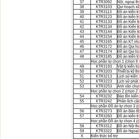
37
KTR3092
Nội, ngoại th
38
KTR3103
Qui hoạch xâ
39
KTR3113
Đồ án kiến t
40
KTR3123
Đồ án kiến t
41
KTR3133
Đồ án Kiến t
42
KTR3134
Đồ án Kiến t
43
KTR3144
Đồ án Kiến t
44
KTR3154
Đồ án Kiến t
45
KTR3165
Đồ án KT nh
46
KTR3172
Đồ án Qui h
47
KTR3174
Đồ án Qui h
48
KTR3185
Đồ án kiến t
Học phần tự chọn 1
(chọn 9 
49
KTR3193
Vật lý kiến tr
50
KTR3203
Thiết bị kỹ t
51
KTR3213
Lịch sử kiến 
52
KTR3223
Lịch sử phát 
53
KTR3253
Anh văn chu
Học phần tự chọn 2
(chọn 2 
54
KTR3232
Bảo tồn kiến 
55
KTR3242
Phân tích c
Học phần Đồ án tự chọn 3
(
56
KTR3273
Đồ án Bảo tồ
57
KTR3283
Đồ án kiến t
Học phần Đồ án tự chọn 4
(
58
KTR3312
Đồ án Nội th
59
KTR3322
Đồ án Ngoại 
X
Kiến thức bổ trợ