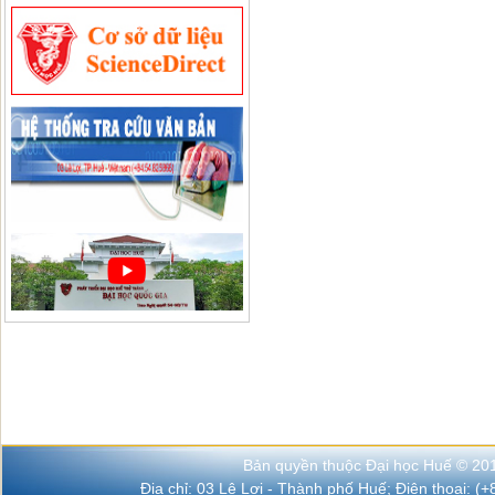
Bản quyền thuộc Đại học Huế © 20
Địa chỉ: 03 Lê Lợi - Thành phố Huế; Điện thoại: (