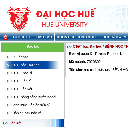
GIỚI THIỆU
ĐÀO TẠO
KHOA HỌC CÔNG NGHỆ
HỢP TÁC & PH
Đào tạo
CTĐT bậc Đại học / BỆNH HỌC 
- Đơn vị quản lý:
Trường Đai học Nông
Tin đào tạo
- Mã ngành:
7620302
CTĐT bậc Đại học
- Tên chương trình đào tạo:
BỆNH HỌ
CTĐT Thạc sĩ
CTĐT Tiến sĩ
CTĐT liên kết
CTĐT bằng tiếng nước ngoài
Danh mục luận án tiến sĩ
Luận án sau bảo vệ
Liên kết