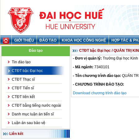
GIỚI THIỆU
ĐÀO TẠO
KHOA HỌC CÔNG NGHỆ
HỢP TÁC & PH
Đào tạo
CTĐT bậc Đại học / QUẢN TRỊ K
- Đơn vị quản lý:
Trường Đại học Kinh 
Tin đào tạo
- Mã ngành:
7340101
CTĐT bậc Đại học
- Tên chương trình đào tạo:
QUẢN TR
CTĐT Thạc sĩ
- CHƯƠNG TRÌNH ĐÀO TẠO:
CTĐT Tiến sĩ
Download chương trình đào tạo
CTĐT liên kết
CTĐT bằng tiếng nước ngoài
Danh mục luận án tiến sĩ
Luận án sau bảo vệ
Liên kết