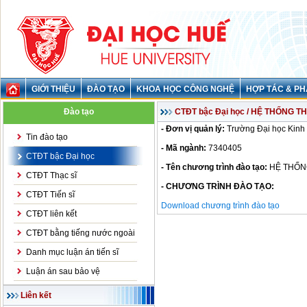
GIỚI THIỆU
ĐÀO TẠO
KHOA HỌC CÔNG NGHỆ
HỢP TÁC & PH
Đào tạo
CTĐT bậc Đại học / HỆ THỐNG T
- Đơn vị quản lý:
Trường Đại học Kinh 
Tin đào tạo
- Mã ngành:
7340405
CTĐT bậc Đại học
- Tên chương trình đào tạo:
HỆ THỐN
CTĐT Thạc sĩ
- CHƯƠNG TRÌNH ĐÀO TẠO:
CTĐT Tiến sĩ
Download chương trình đào tạo
CTĐT liên kết
CTĐT bằng tiếng nước ngoài
Danh mục luận án tiến sĩ
Luận án sau bảo vệ
Liên kết