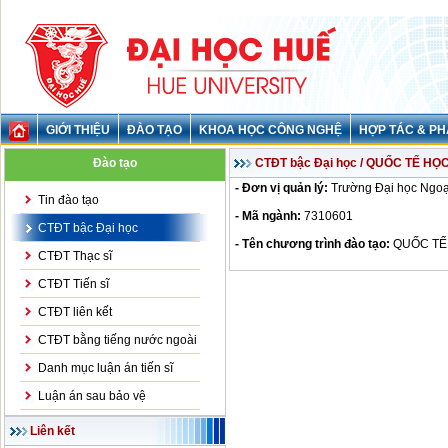
GIỚI THIỆU
ĐÀO TẠO
KHOA HỌC CÔNG NGHỆ
HỢP TÁC & PH
Đào tạo
CTĐT bậc Đại học / QUỐC TẾ HỌ
- Đơn vị quản lý:
Trường Đại học Ngoạ
Tin đào tạo
- Mã ngành:
7310601
CTĐT bậc Đại học
- Tên chương trình đào tạo:
QUỐC TẾ
CTĐT Thạc sĩ
CTĐT Tiến sĩ
CTĐT liên kết
CTĐT bằng tiếng nước ngoài
Danh mục luận án tiến sĩ
Luận án sau bảo vệ
Liên kết