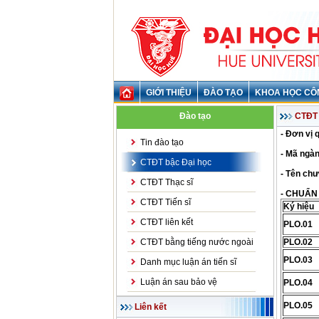
GIỚI THIỆU
ĐÀO TẠO
KHOA HỌC CÔ
Đào tạo
CTĐT 
- Đơn vị 
Tin đào tạo
- Mã ngàn
CTĐT bậc Đại học
- Tên chư
CTĐT Thạc sĩ
- CHUẨN
CTĐT Tiến sĩ
Ký hiệu
CTĐT liên kết
PLO.01
CTĐT bằng tiếng nước ngoài
PLO.02
PLO.03
Danh mục luận án tiến sĩ
Luận án sau bảo vệ
PLO.04
PLO.05
Liên kết