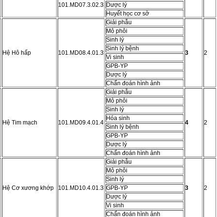
101.MD07.3.02.3
Dược lý
Huyết học cơ sở
Giải phẫu
Mô phôi
Sinh lý
Sinh lý bệnh
Hệ Hô hấp
101.MD08.4.01.3
3
2
Vi sinh
GPB-YP
Dược lý
Chẩn đoán hình ảnh
Giải phẫu
Mô phôi
Sinh lý
Hóa sinh
Hệ Tim mạch
101.MD09.4.01.4
4
2
Sinh lý bệnh
GPB-YP
Dược lý
Chẩn đoán hình ảnh
Giải phẫu
Mô phôi
Sinh lý
Hệ Cơ xương khớp
101.MD10.4.01.3
GPB-YP
3
2
Dược lý
Vi sinh
Chẩn đoán hình ảnh