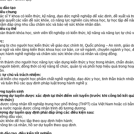
êu đào tạo
tiêu chung
ác sĩ Y khoa có kiến thức, kỹ năng, đạo đức nghề nghiệp để xác định, đề xuất và tr
giải quyết các vấn đề sức khỏe, có năng lực nghiên cứu khoa học, tự học tập để n
nhằm đáp ứng nhu cầu chăm sóc và bảo vệ sức khỏe nhân dân.
tiêu cụ thể
oàn thành khóa học, sinh viên tốt nghiệp có kiến thức, kỹ năng và năng lực tự chủ v
ức:
ang bị cho người học kiến thức về giáo dục chính trị, Quốc phòng – An ninh, giáo d
ại ngữ và nền tảng kiến thức khoa học cơ bản, cơ sở ngành, chuyên ngành y học,
hực hành nghề nghiệp và chăm sóc sức khỏe cho cá nhân và cộng đồng.
:
nh thành cho người học năng lực vận dụng kiến thức y học trong khám, chẩn đoán, đ
người bệnh; đồng thời có kỹ năng tổ chức, quản lý và phối hợp hiệu quả trong ho
ôn.
c tự chủ và trách nhiệm:
át triển cho người học phẩm chất nghề nghiệp, đạo đức y học, tinh thần trách nhi
ủ và tuân thủ các quy định pháp luật trong hành nghề y.
ợng tuyển sinh
tượng dự tuyển được xác định tại thời điểm xét tuyển (trước khi công bố kết qu
nh thức)
được công nhận tốt nghiệp trung học phổ thông (THPT) của Việt Nam hoặc có bằng
a nước ngoài được công nhận trình độ tương đương.
tượng dự tuyển quy định phải đáp ứng các điều kiện sau:
ưỡng đầu vào;
sức khỏe để học tập theo quy định hiện hành;
thông tin cá nhân, hồ sơ dự tuyển theo quy định.
nh đào tạo, điều kiện tốt nghiệp