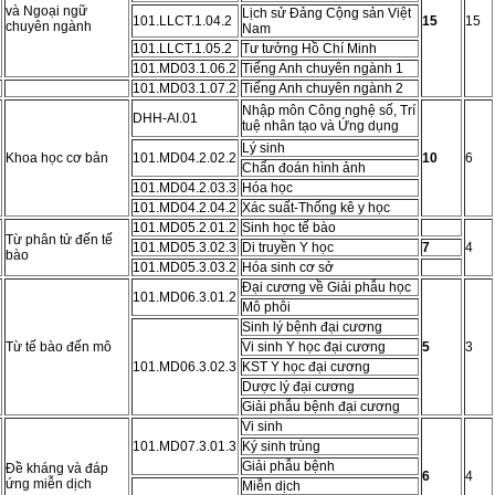
và Ngoại ngữ
Lịch sử Đảng Cộng sản Việt
101.LLCT.1.04.2
15
15
chuyên ngành
Nam
101.LLCT.1.05.2
Tư tưởng Hồ Chí Minh
101.MD03.1.06.2
Tiếng Anh chuyên ngành 1
101.MD03.1.07.2
Tiếng Anh chuyên ngành 2
Nhập môn Công nghệ số, Trí
DHH-AI.01
tuệ nhân tạo và Ứng dụng
Lý sinh
Khoa học cơ bản
101.MD04.2.02.2
10
6
Chẩn đoán hình ảnh
101.MD04.2.03.3
Hóa học
101.MD04.2.04.2
Xác suất-Thống kê y học
101.MD05.2.01.2
Sinh học tế bào
Từ phân tử đến tế
101.MD05.3.02.3
Di truyền Y học
7
4
bào
101.MD05.3.03.2
Hóa sinh cơ sở
Đại cương về Giải phẫu học
101.MD06.3.01.2
Mô phôi
Sinh lý bệnh đại cương
Từ tế bào đến mô
Vi sinh Y học đại cương
5
3
101.MD06.3.02.3
KST Y học đại cương
Dược lý đại cương
Giải phẫu bệnh đại cương
Vi sinh
101.MD07.3.01.3
Ký sinh trùng
Giải phẫu bệnh
Đề kháng và đáp
6
4
ứng miễn dịch
Miễn dịch