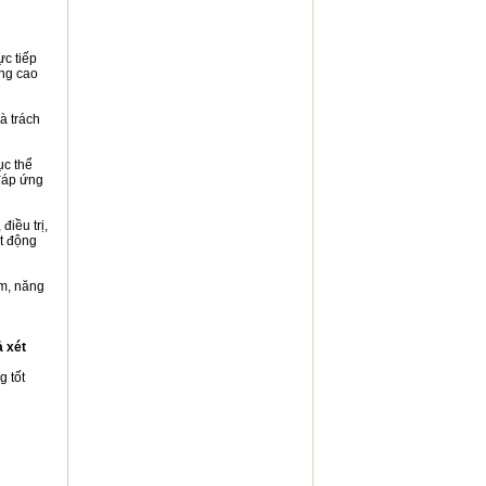
ực tiếp
âng cao
à trách
ục thể
 đáp ứng
iều trị,
ạt động
ệm, năng
ả xét
 tốt