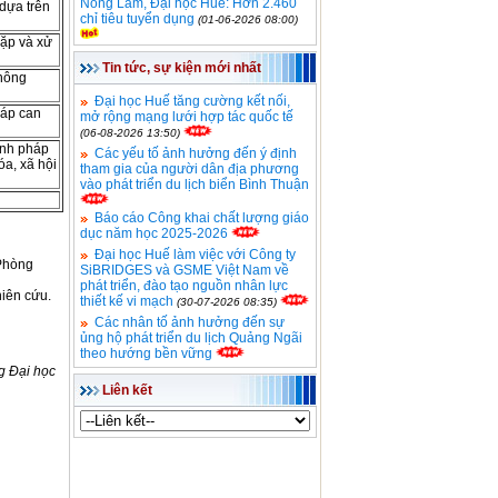
Nông Lâm, Đại học Huế: Hơn 2.460
dựa trên
chỉ tiêu tuyển dụng
(01-06-2026 08:00)
gặp và xử
Tin tức, sự kiện mới nhất
thông
Đại học Huế tăng cường kết nối,
háp can
mở rộng mạng lưới hợp tác quốc tế
(06-08-2026 13:50)
ịnh pháp
Các yếu tố ảnh hưởng đến ý định
óa, xã hội
tham gia của người dân địa phương
vào phát triển du lịch biển Bình Thuận
Báo cáo Công khai chất lượng giáo
dục năm học 2025-2026
Đại học Huế làm việc với Công ty
 Phòng
SiBRIDGES và GSME Việt Nam về
phát triển, đào tạo nguồn nhân lực
hiên cứu.
thiết kế vi mạch
(30-07-2026 08:35)
Các nhân tố ảnh hưởng đến sự
ủng hộ phát triển du lịch Quảng Ngãi
theo hướng bền vững
g Đại học
Liên kết