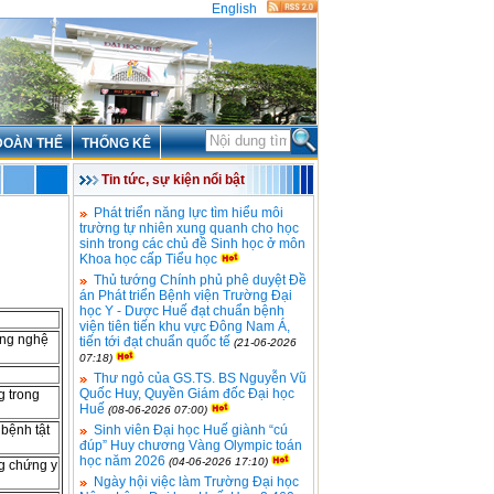
English
ĐOÀN THỂ
THỐNG KÊ
Tin tức, sự kiện nổi bật
Phát triển năng lực tìm hiểu môi
trường tự nhiên xung quanh cho học
sinh trong các chủ đề Sinh học ở môn
Khoa học cấp Tiểu học
Thủ tướng Chính phủ phê duyệt Đề
án Phát triển Bệnh viện Trường Đại
học Y - Dược Huế đạt chuẩn bệnh
viện tiên tiến khu vực Đông Nam Á,
ông nghệ
tiến tới đạt chuẩn quốc tế
(21-06-2026
07:18)
Thư ngỏ của GS.TS. BS Nguyễn Vũ
Quốc Huy, Quyền Giám đốc Đại học
g trong
Huế
(08-06-2026 07:00)
bệnh tật
Sinh viên Đại học Huế giành “cú
đúp” Huy chương Vàng Olympic toán
học năm 2026
(04-06-2026 17:10)
ng chứng y
Ngày hội việc làm Trường Đại học