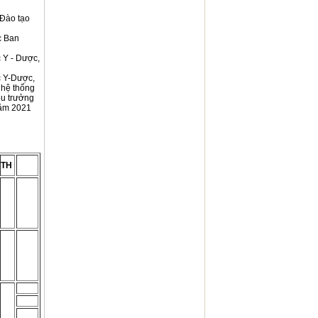
 Đào tạo
c Ban
 Y - Dược,
c Y-Dược,
 hệ thống
ệu trưởng
năm 2021
TH