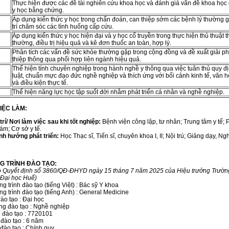
Thực hiện được các đề tài nghiên cứu khoa học và đánh giá vấn đề khoa học 
y học bằng chứng.
Áp dụng kiến thức y học trong chẩn đoán, can thiệp sớm các bệnh lý thường 
trí chăm sóc các tình huống cấp cứu.
Áp dụng kiến thức y học hiện đại và y học cổ truyền trong thực hiện thủ thuật 
thường, điều trị hiệu quả và kê đơn thuốc an toàn, hợp lý.
Phân tích các vấn đề sức khỏe thường gặp trong cộng đồng và đề xuất giải p
thiệp thông qua phối hợp liên ngành hiệu quả.
Thể hiện tính chuyên nghiệp trong hành nghề y thông qua việc tuân thủ quy đ
luật, chuẩn mực đạo đức nghề nghiệp và thích ứng với bối cảnh kinh tế, văn h
và điều kiện thực tế.
Thể hiện năng lực học tập suốt đời nhằm phát triển cá nhân và nghề nghiệp.
IỆC LÀM:
 trí/ Nơi làm việc sau khi tốt nghiệp:
Bệnh viện công lập, tư nhân; Trung tâm y tế;
ám; Cơ sở y tế.
nh hướng phát triển:
Học Thạc sĩ, Tiến sĩ, chuyên khoa I, II; Nội trú; Giảng dạy, Ng
G TRÌNH ĐÀO TẠO:
o Quyết định số 3860/QĐ-ĐHYD ngày 15 tháng 7 năm 2025 của
Hiệu trưởng Trườn
 Đại học Huế)
 trình đào tạo (tiếng Việt) : Bác sỹ Y khoa
g trình đào tạo (tiếng Anh) : General Medicine
ào tạo : Đại học
g đào tạo : Nghề nghiệp
 đào tạo : 7720101
 đào tạo : 6 năm
 đào tạo : Chính quy