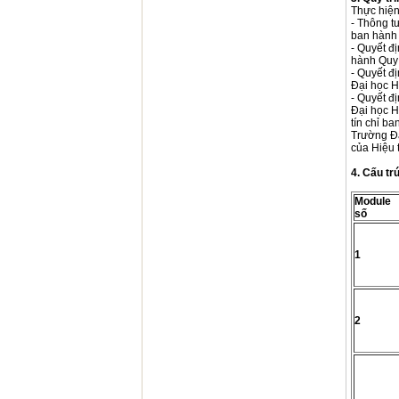
Thực hiện
- Thông t
ban hành 
- Quyết đ
hành Quy c
- Quyết đ
Đại học H
- Quyết đ
Đại học H
tín chỉ b
Trường Đạ
của Hiệu 
4. Cấu tr
Module
số
1
2