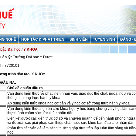
NG NGHỆ
HỢP TÁC & PHÁT TRIỂN
SINH VIÊN
TUYỂN SINH
ĐẢNG - 
bậc Đại học / Y KHOA
quản lý:
Trường Đại học Y Dược
h:
7720101
ơng trình đào tạo:
Y KHOA
 ĐẦU RA:
Chủ đề chuẩn đầu ra
Vận dụng kiến thức về phát triển nhân văn, giáo dục thể chất, ngoại ngữ và c
thông tin trong thực hành y khoa.
Áp dụng kiến thức khoa học cơ bản và y học cơ sở trong thực hành y khoa.
Vận dụng kiến thức nghiên cứu khoa học, y học bằng chứng và y học lâm sàn
thực hành chăm sóc sức khỏe nhân dân.
Liên kết được các kiến thức cơ sở và chuyên ngành để tiến hành phòng ngừa 
và đề xuất các giải pháp can thiệp chăm sóc sức khỏe ban đầu cho nhân dân.
Phân tích các vấn đề lâm sàng thường gặp dựa trên lập luận lâm sàng và bằ
học.