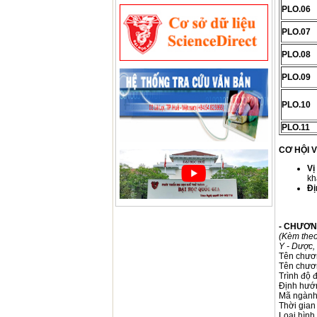
PLO.06
PLO.07
PLO.08
PLO.09
PLO.10
PLO.11
CƠ HỘI V
Vị
kh
Đị
- CHƯƠN
(Kèm the
Y - Dược,
Tên chương
Tên chươn
Trình độ đ
Định hướn
Mã ngành
Thời gian
Loại hình