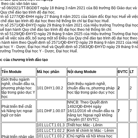
 theo các văn bản sau:
ư số 08/2021/TT-BGDĐT ngày 18 tháng 3 năm 2021 của Bộ trưởng Bộ Giáo dục và
Quy chế đào tạo trình độ đại học.
ịnh số 1277/QĐ-ĐHH ngày 27 tháng 8 năm 2021 của Giám đốc Đại học Huế về việ
hế đào tạo trình độ đại học theo hệ thống tín chỉ tại Đại học Huế.
ịnh số 2571/QĐ-ĐHYD ngày 29 tháng 9 năm 2021 của Hiệu trưởng Trường Đại học
uế ban hành Quy chế đào tạo trình độ đại học theo hệ thống tín chỉ.
ịnh số 5129/QĐ-ĐHYD ngày 29 tháng 9 năm 2025 của Hiệu trưởng Trường Đại họ
uế về việc sửa đổi, bổ sung một số Điều của Quy chế đào tạo trình độ đại học theo
an hành kèm theo Quyết định số 2571/QĐ-ĐHYD ngày 29 tháng 9 năm 2021 của Hi
i học Y - Dược, Đại học Huế và Quyết định số 2583/QĐ-ĐHYD ngày 29 tháng 9 
trưởng Trường Đại học Y - Dược, Đại học Huế.
úc của chương trình đào tạo
Tên Module
Mã học phần
Nội dung Module
ĐVTC
LT
Giới thiệu ngành
nghề, chuẩn đầu ra,
Giới thiệu ngành nghề,
phương pháp học
101.DHY.1.00.2
chuẩn đầu ra, phương pháp
2
2
tập trong giáo dục Y
học tập trong giáo dục y học
học
NNCB: Theo Quyết định
Phát triển thể chất
1492/QĐ-ĐHH ngày
và Năng lực ngoại
101.DHF.1.00.07
16/11/2016 về chuẩn đầu ra
7
7
ngữ cơ bản
năng lực Ngoại ngữ không
chuyên (07 ĐVTC)
101.LLCT.1.01.3
Triết học Mác - Lênin
101.LLCT.1.02.2
Kinh tế chính trị Mác - Lênin
101.LLCT.1.03.2
Chủ nghĩa xã hội khoa học
Phát triển nhân văn