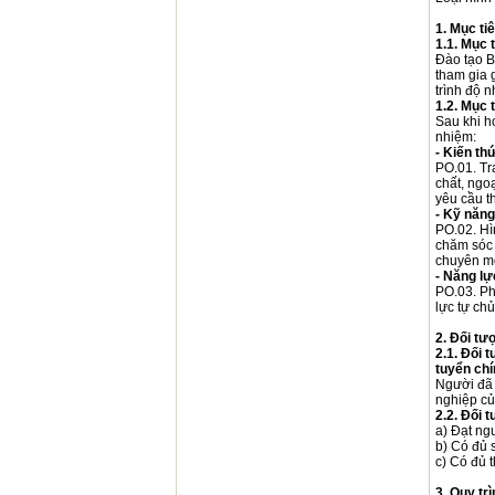
1. Mục ti
1.1. Mục 
Đào tạo B
tham gia 
trình độ 
1.2. Mục 
Sau khi h
nhiệm:
- Kiến th
PO.01. Tr
chất, ngo
yêu cầu t
- Kỹ năng
PO.02. Hì
chăm sóc 
chuyên m
- Năng lự
PO.03. Ph
lực tự ch
2. Đối tư
2.1. Đối 
tuyển chí
Người đã 
nghiệp củ
2.2. Đối 
a) Đạt ng
b) Có đủ 
c) Có đủ 
3. Quy trì