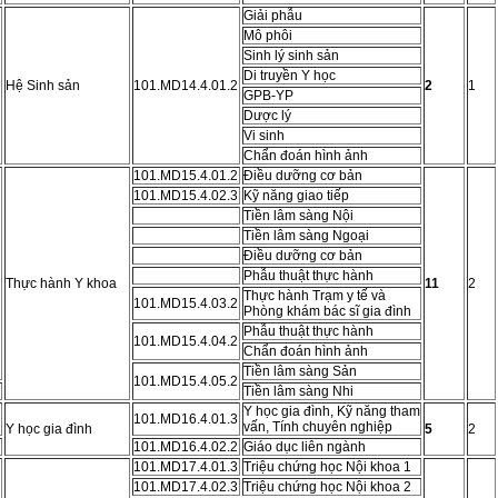
Giải phẫu
Mô phôi
Sinh lý sinh sản
Di truyền Y học
Hệ Sinh sản
101.MD14.4.01.2
2
1
GPB-YP
Dược lý
Vi sinh
Chẩn đoán hình ảnh
101.MD15.4.01.2
Điều dưỡng cơ bản
101.MD15.4.02.3
Kỹ năng giao tiếp
Tiền lâm sàng Nội
Tiền lâm sàng Ngoại
Điều dưỡng cơ bản
Phẫu thuật thực hành
Thực hành Y khoa
11
2
Thực hành Trạm y tế và
101.MD15.4.03.2
Phòng khám bác sĩ gia đình
Phẫu thuật thực hành
101.MD15.4.04.2
Chẩn đoán hình ảnh
Tiền lâm sàng Sản
101.MD15.4.05.2
Tiền lâm sàng Nhi
Y học gia đình, Kỹ năng tham
101.MD16.4.01.3
vấn, Tính chuyên nghiệp
Y học gia đình
5
2
101.MD16.4.02.2
Giáo dục liên ngành
101.MD17.4.01.3
Triệu chứng học Nội khoa 1
101.MD17.4.02.3
Triệu chứng học Nội khoa 2