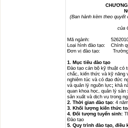
CHƯƠNG 
N
(Ban hành kèm theo quyết
của 
Mã ngành: 5262010
Loại hình đào tạo: Chính q
Đơn vị đào tạo: Trường 
1.
Mục tiêu đào tạo
Đào tạo cán bộ kỹ thuật có 
chắc, kiến thức và kỹ năng v
nghiêm túc và có đạo đức n
và quản lý nguồn lực
;
khả n
quan khoa học, quản lý sản 
sản xuất và dịch vụ trong n
2. Thời gian đào tạo
: 4 nă
3. Khối lượng kiến thức t
4.
Đối tượng tuyển sinh:
T
Đào tạo
5.
Quy trình đào tạo, điều 