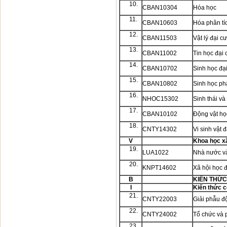
10.
CBAN10304
Hóa học
11.
CBAN10603
Hóa phân tí
12.
CBAN11503
Vật lý đại 
13.
CBAN11002
Tin học đạ
14.
CBAN10702
Sinh học đạ
15.
CBAN10802
Sinh học ph
16.
NHOC15302
Sinh thái và
17.
CBAN10102
Động vật họ
18.
CNTY14302
Vi sinh vật 
V
Khoa học xã
19.
LUA1022
Nhà nước và
20.
KNPT14602
Xã hội học 
B
KIẾN THỨC
I
Kiến thức 
21.
CNTY22003
Giải phẫu đ
22.
CNTY24002
Tổ chức và p
23.