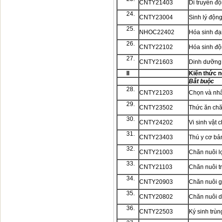
CNTY21403
Di truyền độ
24.
CNTY23004
Sinh lý động
25.
NHOC22402
Hóa sinh đạ
26.
CNTY22102
Hóa sinh độ
27.
CNTY21603
Dinh dưỡng
II
Kiến thức 
Bắt buộc
28.
CNTY21203
Chọn và nhâ
29.
CNTY23502
Thức ăn chă
30.
CNTY24202
Vi sinh vật 
31.
CNTY23403
Thú y cơ bả
32.
CNTY21003
Chăn nuôi l
33.
CNTY21103
Chăn nuôi t
34.
CNTY20903
Chăn nuôi g
35.
CNTY20802
Chăn nuôi 
36.
CNTY22503
Ký sinh trùn