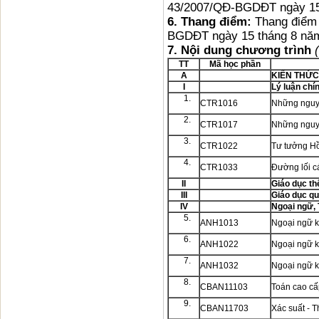
43/2007/QĐ-BGDĐT ngày 15
6.
Thang điểm:
Thang điểm 
BGDĐT ngày 15 tháng 8 nă
7.
Nội dung chương trình
TT
Mã học phần
A
KIẾN THỨC
I
Lý luận chín
1.
CTR1016
Những nguyê
2.
CTR1017
Những nguyê
3.
CTR1022
Tư tưởng H
4.
CTR1033
Đường lối c
II
Giáo dục th
III
Giáo dục q
IV
Ngoại ngữ, 
5.
ANH1013
Ngoại ngữ 
6.
ANH1022
Ngoại ngữ 
7.
ANH1032
Ngoại ngữ 
8.
CBAN11103
Toán cao cấ
9.
CBAN11703
Xác suất - 