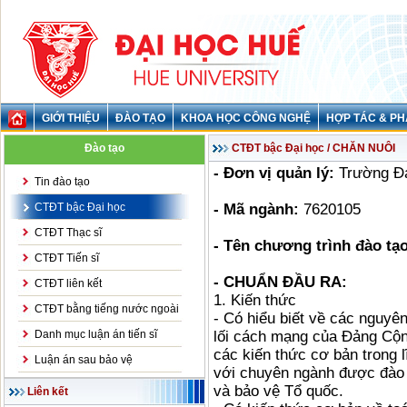
GIỚI THIỆU
ĐÀO TẠO
KHOA HỌC CÔNG NGHỆ
HỢP TÁC & PH
Đào tạo
CTĐT bậc Đại học / CHĂN NUÔI
- Đơn vị quản lý:
Trường Đa
Tin đào tạo
CTĐT bậc Đại học
- Mã ngành:
7620105
CTĐT Thạc sĩ
- Tên chương trình đào tạo
CTĐT Tiến sĩ
- CHUẨN ĐẦU RA:
CTĐT liên kết
1. Kiến thức
CTĐT bằng tiếng nước ngoài
- Có hiểu biết về các nguyê
Danh mục luận án tiến sĩ
lối cách mạng của Đảng Cộn
các kiến thức cơ bản trong 
Luận án sau bảo vệ
với chuyên ngành được đào 
và bảo vệ Tổ quốc.
Liên kết