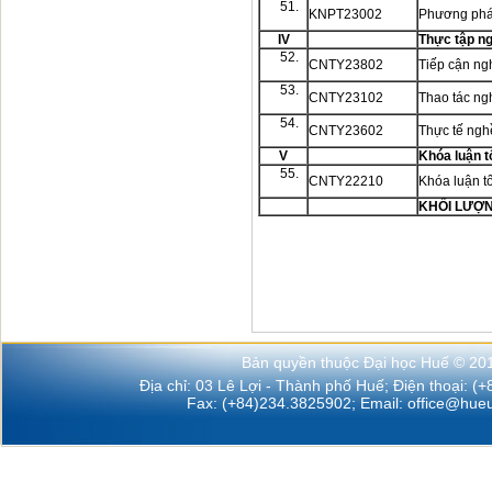
51.
KNPT23002
Phương pháp
IV
Thực tập n
52.
CNTY23802
Tiếp cận n
53.
CNTY23102
Thao tác n
54.
CNTY23602
Thực tế ng
V
Khóa luận t
55.
CNTY22210
Khóa luận t
KHỐI LƯỢ
Bản quyền thuộc Đại học Huế © 20
Địa chỉ: 03 Lê Lợi - Thành phố Huế; Điện thoại: (
Fax: (+84)234.3825902; Email:
office@hueu