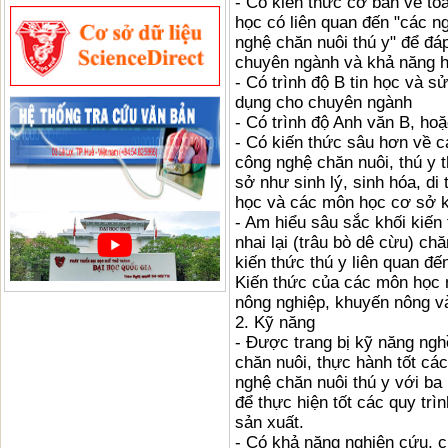
- Có kiến thức cơ bản về toán
học có liên quan đến "các n
nghệ chăn nuôi thú y" để đá
chuyên ngành và khả năng họ
- Có trình độ B tin học và
dụng cho chuyên ngành
- Có trình độ Anh văn B, ho
- Có kiến thức sâu hơn về c
công nghệ chăn nuôi, thú y 
sở như sinh lý, sinh hóa, di
học và các môn học cơ sở 
- Am hiểu sâu sắc khối kiến
nhai lại (trâu bò dê cừu) ch
kiến thức thú y liên quan đ
Kiến thức của các môn học n
nông nghiệp, khuyến nông và
2. Kỹ năng
- Được trang bị kỹ năng ngh
chăn nuôi, thực hành tốt cá
nghệ chăn nuôi thú y với ba
để thực hiện tốt các quy trì
sản xuất.
- Có khả năng nghiên cứu, c