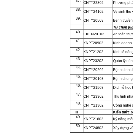
37.
CNTY22802
Phương pháp
38.
CNTY24102
Vệ sinh thú 
39.
CNTY20503
Bệnh truyền
Tự chọn (6/
40.
CKCN20102
An toàn thự
41.
KNPT20902
Kinh doanh 
42.
KNPT21202
Kinh tế nôn
43.
KNPT23202
Quản lý nông
44.
CNTY20202
Bệnh dinh 
45.
CNTY20103
Bệnh chung 
46.
CNTY21503
Dịch tễ học 
47.
CNTY23302
Thụ tinh nh
48.
CNTY21302
Công nghệ s
III
Kiến thức b
49.
KNPT21602
Kỹ năng m
50.
KNPT24802
Xây dựng và