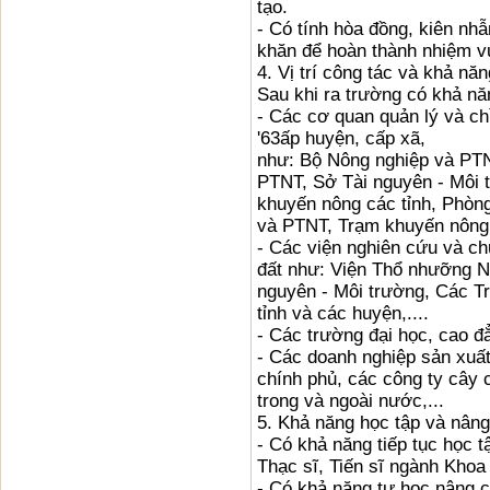
tạo.
- Có tính hòa đồng, kiên nh
khăn để hoàn thành nhiệm v
4. Vị trí công tác và khả năn
Sau khi ra trường có khả năn
- Các cơ quan quản lý và ch
'63ấp huyện, cấp xã,
như: Bộ Nông nghiệp và PT
PTNT, Sở Tài nguyên - Môi 
khuyến nông các tỉnh, Phòn
và PTNT, Trạm khuyến nông 
- Các viện nghiên cứu và ch
đất như: Viện Thổ nhưỡng Nô
nguyên - Môi trường, Các T
tỉnh và các huyện,....
- Các trường đại học, cao đ
- Các doanh nghiệp sản xuất
chính phủ, các công ty cây c
trong và ngoài nước,...
5. Khả năng học tập và nâng 
- Có khả năng tiếp tục học t
Thạc sĩ, Tiến sĩ ngành Khoa
- Có khả năng tự học nâng c