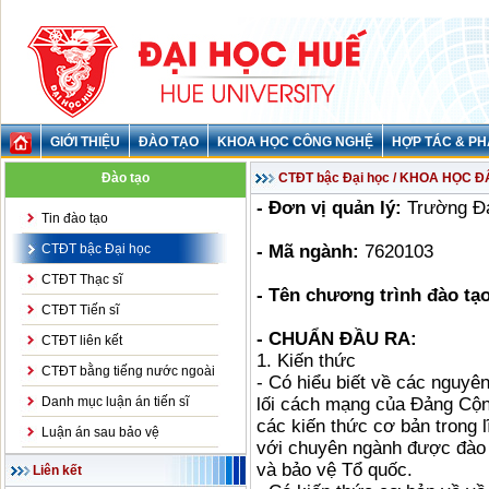
GIỚI THIỆU
ĐÀO TẠO
KHOA HỌC CÔNG NGHỆ
HỢP TÁC & PH
Đào tạo
CTĐT bậc Đại học / KHOA HỌC Đ
- Đơn vị quản lý:
Trường Đa
Tin đào tạo
CTĐT bậc Đại học
- Mã ngành:
7620103
CTĐT Thạc sĩ
- Tên chương trình đào tạo
CTĐT Tiến sĩ
- CHUẨN ĐẦU RA:
CTĐT liên kết
1. Kiến thức
CTĐT bằng tiếng nước ngoài
- Có hiểu biết về các nguyê
Danh mục luận án tiến sĩ
lối cách mạng của Đảng Cộn
các kiến thức cơ bản trong 
Luận án sau bảo vệ
với chuyên ngành được đào 
và bảo vệ Tổ quốc.
Liên kết