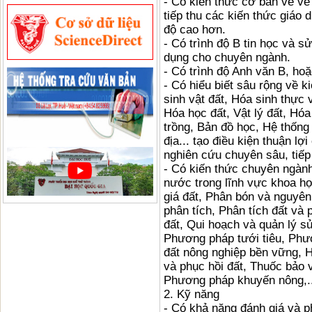
- Có kiến thức cơ bản về về
tiếp thu các kiến thức giáo 
độ cao hơn.
- Có trình độ B tin học và
dụng cho chuyên ngành.
- Có trình độ Anh văn B, ho
- Có hiểu biết sâu rộng về k
sinh vật đất, Hóa sinh thực 
Hóa học đất, Vật lý đất, Hó
trồng, Bản đồ học, Hệ thống 
địa... tạo điều kiện thuận l
nghiên cứu chuyên sâu, tiếp
- Có kiến thức chuyên ngàn
nước trong lĩnh vực khoa h
giá đất, Phân bón và nguyên
phân tích, Phân tích đất và
đất, Qui hoạch và quản lý s
Phương pháp tưới tiêu, Phư
đất nông nghiệp bền vững, H
và phục hồi đất, Thuốc bảo 
Phương pháp khuyến nông,..
2. Kỹ năng
- Có khả năng đánh giá và ph