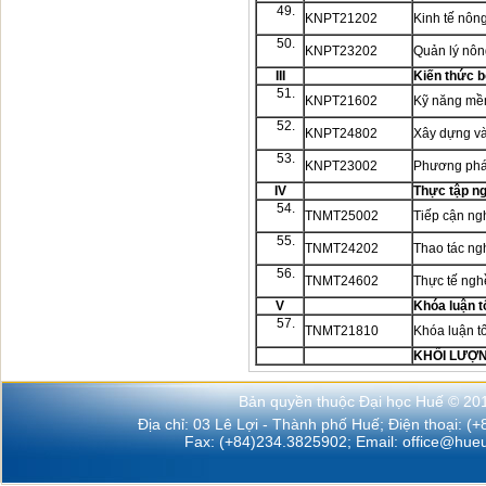
49.
KNPT21202
Kinh tế nôn
50.
KNPT23202
Quản lý nông
III
Kiến thức b
51.
KNPT21602
Kỹ năng m
52.
KNPT24802
Xây dựng và
53.
KNPT23002
Phương pháp
IV
Thực tập n
54.
TNMT25002
Tiếp cận n
55.
TNMT24202
Thao tác n
56.
TNMT24602
Thực tế ng
V
Khóa luận t
57.
TNMT21810
Khóa luận t
KHỐI LƯỢ
Bản quyền thuộc Đại học Huế © 20
Địa chỉ: 03 Lê Lợi - Thành phố Huế; Điện thoại: (
Fax: (+84)234.3825902; Email:
office@hueu