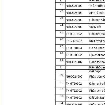
I
Kiến thức 
21.
NHOC26202
Thổ nhưỡng
22.
NHOC25203
Sinh lý thực
23.
NHOC22302
Hóa học đất
24.
NHOC27502
Vật lý đất
25.
TNMT21602
Hóa môi tr
26.
LNGH22402
Khí tượng h
27.
TNMT20403
Cơ sở khoa 
28.
TNMT20902
Địa chất họ
29.
NHOC20402
Canh tác họ
II
Kiến thức 
Bắt buộc
30.
NHOC24502
Phân bón v
31.
TNMT20602
Đánh giá đấ
32.
TNMT22702
Phân tích b
33.
TNMT20802
Đất Việt Na
34.
NHOC24604
Phân tích đấ