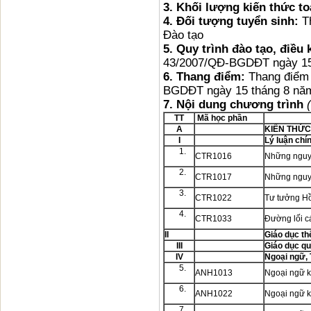
3. Khối lượng kiến thức t
4.
Đối tượng tuyển sinh:
T
Đào tạo
5.
Quy trình đào tạo, điều 
43/2007/QĐ-BGDĐT ngày 15
6.
Thang điểm:
Thang điểm 
BGDĐT ngày 15 tháng 8 nă
7.
Nội dung chương trình
TT
Mã học phần
A
KIẾN THỨC
I
Lý luận chín
1.
CTR1016
Những nguyê
2.
CTR1017
Những nguyê
3.
CTR1022
Tư tưởng H
4.
CTR1033
Đường lối c
II
Giáo dục th
III
Giáo dục q
IV
Ngoại ngữ, 
5.
ANH1013
Ngoại ngữ 
6.
ANH1022
Ngoại ngữ 
7.