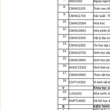
ANH1032
Ngoại ngữ 
8.
CBAN11103
Toán cao cấ
9.
CBAN11703
Xác suất - 
10.
CBAN10304
Hóa học
11.
CBAN10603
Hóa phân tí
12.
CBAN11503
Vật lý đại 
13.
CBAN11002
Tin học đạ
14.
CBAN10702
Sinh học đạ
15.
CBAN10802
Sinh học ph
16.
NHOC15302
Sinh thái và
17.
CBAN10902
Thực vật họ
18.
CNTY14302
Vi sinh vật 
V
Khoa học xã
19.
LUA1022
Nhà nước và
20.
KNPT14602
Xã hội học 
B
KIẾN THỨC