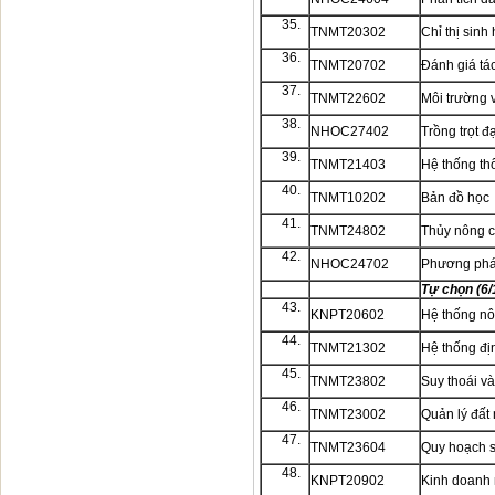
35.
TNMT20302
Chỉ thị sinh
36.
TNMT20702
Đánh giá tá
37.
TNMT22602
Môi trường v
38.
NHOC27402
Trồng trọt đ
39.
TNMT21403
Hệ thống thô
40.
TNMT10202
Bản đồ học
41.
TNMT24802
Thủy nông cả
42.
NHOC24702
Phương phá
Tự chọn (6/
43.
KNPT20602
Hệ thống n
44.
TNMT21302
Hệ thống địn
45.
TNMT23802
Suy thoái và
46.
TNMT23002
Quản lý đất
47.
TNMT23604
Quy hoạch s
48.
KNPT20902
Kinh doanh 