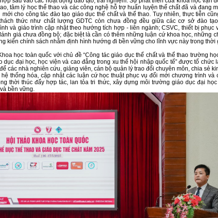
 hợp sâu vào các hoạt động đào tạo, trải nghiệm. Sự phát triển của khoa học vận đ
hao, tâm lý học thể thao và các công nghệ hỗ trợ huấn luyện thể chất đã và đang 
i mới cho công tác đào tạo giáo dục thể chất và thể thao. Tuy nhiên, thực tiễn cũ
 thách thức như chất lượng GDTC còn chưa đồng đều giữa các cơ sở đào tạo;
ình và giáo trình cập nhật theo hướng tích hợp - liên ngành; CSVC, thiết bị phục 
 đánh giá chưa đồng bộ; đặc biệt là cần có thêm những luận cứ khoa học, những c
áng kiến chính sách nhằm định hình hướng đi bền vững cho lĩnh vực này trong thời g
Khoa học toàn quốc với chủ đề “Công tác giáo dục thể chất và thể thao trường họ
o dục đại học, học viện và cao đẳng trong xu thế hội nhập quốc tế” được tổ chức 
để các nhà nghiên cứu, giảng viên, cán bộ quản lý trao đổi chuyên môn, chia sẻ k
hệ thống hóa, cập nhật các luận cứ học thuật phục vụ đổi mới chương trình và 
g thời thúc đẩy hợp tác, lan tỏa tri thức, xây dựng môi trường giáo dục đại học
và bền vững.