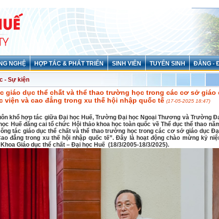
NG NGHỆ
HỢP TÁC & PHÁT TRIỂN
SINH VIÊN
TUYỂN SINH
ĐẢNG - 
c - Sự kiện
c giáo dục thể chất và thể thao trường học trong các cơ sở giáo 
c viện và cao đẳng trong xu thế hội nhập quốc tế
(17-05-2025 18:47)
uôn khổ hợp tác giữa Đại học Huế, Trường Đại học Ngoại Thương và Trường Đ
học Huế đăng cai tổ chức Hội thảo khoa học toàn quốc về Thể dục thể thao nă
ông tác giáo dục thể chất và thể thao trường học trong các cơ sở giáo dục Đạ
Cao đẳng trong xu thế hội nhập quốc tế”. Đây là hoạt động chào mừng kỷ n
 Khoa Giáo dục thể chất – Đại học Huế (18/3/2005-18/3/2025).