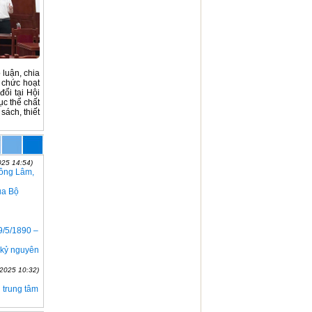
 luận, chia
 chức hoạt
ổi tại Hội
ục thể chất
sách, thiết
025 14:54)
Nông Lâm,
ủa Bộ
9/5/1890 –
 kỷ nguyên
-2025 10:32)
 trung tâm