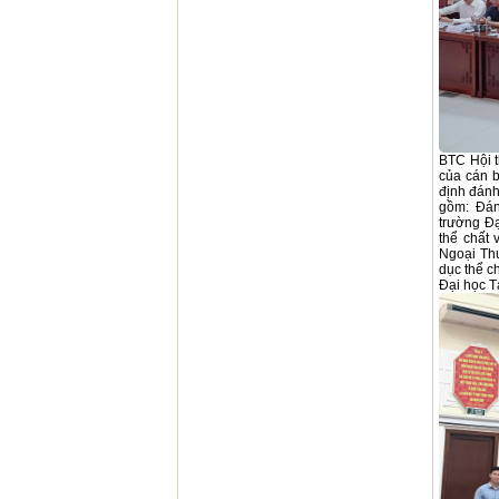
BTC Hội t
của cán b
định đánh
gồm: Đánh
trường Đạ
thể chất 
Ngoại Thư
dục thể c
Đại học Tà