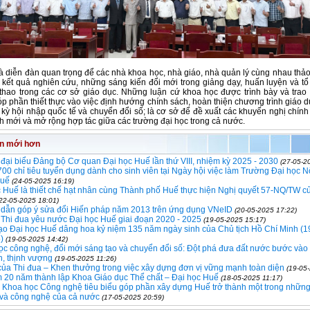
là diễn đàn quan trọng để các nhà khoa học, nhà giáo, nhà quản lý cùng nhau thảo
kết quả nghiên cứu, những sáng kiến đổi mới trong giảng dạy, huấn luyện và tổ
thao trong các cơ sở giáo dục. Những luận cứ khoa học được trình bày và trao đ
óp phần thiết thực vào việc định hướng chính sách, hoàn thiện chương trình giáo d
i kỳ hội nhập quốc tế và chuyển đổi số; là cơ sở để đề xuất các khuyến nghị chính 
h mới và mở rộng hợp tác giữa các trường đại học trong cả nước.
in mới hơn
 đại biểu Đảng bộ Cơ quan Đại học Huế lần thứ VIII, nhiệm kỳ 2025 - 2030
(27-05-2
00 chỉ tiêu tuyển dụng dành cho sinh viên tại Ngày hội việc làm Trường Đại học 
Huế
(24-05-2025 16:19)
 Huế là thiết chế hạt nhân cùng Thành phố Huế thực hiện Nghị quyết 57-NQ/TW c
22-05-2025 18:01)
dẫn góp ý sửa đổi Hiến pháp năm 2013 trên ứng dụng VNeID
(20-05-2025 17:22)
 Thi đua yêu nước Đại học Huế giai đoạn 2020 - 2025
(19-05-2025 15:17)
o Đại học Huế dâng hoa kỷ niệm 135 năm ngày sinh của Chủ tịch Hồ Chí Minh (1
)
(19-05-2025 14:42)
c công nghệ, đổi mới sáng tạo và chuyển đổi số: Đột phá đưa đất nước bước vào
, thịnh vượng
(19-05-2025 11:26)
 của Thi đua – Khen thưởng trong việc xây dựng đơn vị vững mạnh toàn diện
(19-05
 20 năm thành lập Khoa Giáo dục Thể chất – Đại học Huế
(18-05-2025 11:17)
c Khoa học Công nghệ tiêu biểu góp phần xây dựng Huế trở thành một trong những
và công nghệ của cả nước
(17-05-2025 20:59)