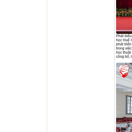
Phát biểu
học Huế l
phát triể
trong việ
học thuật
công bố, l