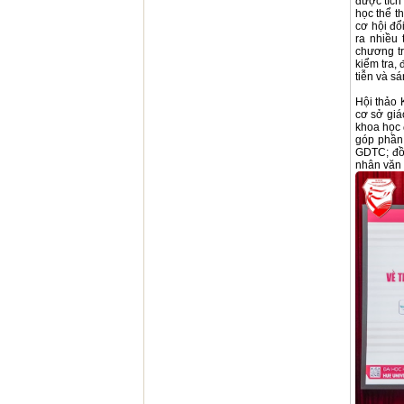
được tích
học thể t
cơ hội đổ
ra nhiều
chương tr
kiểm tra,
tiễn và s
Hội thảo 
cơ sở giá
khoa học 
góp phần 
GDTC; đồn
nhân văn 