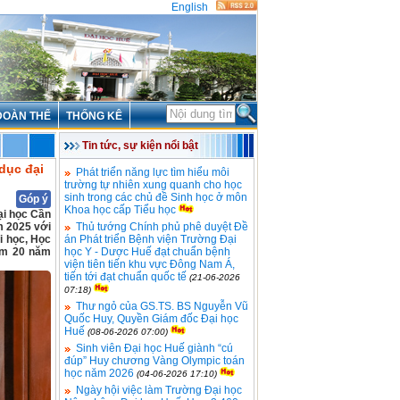
English
ĐOÀN THỂ
THỐNG KÊ
Tin tức, sự kiện nổi bật
dục đại
Phát triển năng lực tìm hiểu môi
trường tự nhiên xung quanh cho học
sinh trong các chủ đề Sinh học ở môn
Góp ý
Khoa học cấp Tiểu học
ại học Cần
m 2025 với
Thủ tướng Chính phủ phê duyệt Đề
i học, Học
án Phát triển Bệnh viện Trường Đại
iệm 20 năm
học Y - Dược Huế đạt chuẩn bệnh
viện tiên tiến khu vực Đông Nam Á,
tiến tới đạt chuẩn quốc tế
(21-06-2026
07:18)
Thư ngỏ của GS.TS. BS Nguyễn Vũ
Quốc Huy, Quyền Giám đốc Đại học
Huế
(08-06-2026 07:00)
Sinh viên Đại học Huế giành “cú
đúp” Huy chương Vàng Olympic toán
học năm 2026
(04-06-2026 17:10)
Ngày hội việc làm Trường Đại học