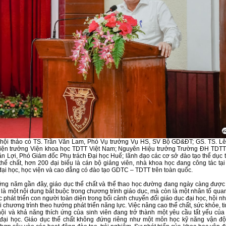
hội thảo có TS. Trần Văn Lam, Phó Vụ trưởng Vụ HS, SV Bộ GD&ĐT; GS. TS. L
iện trưởng Viện khoa học TDTT Việt Nam; Nguyên Hiệu trưởng Trường ĐH TDTT
ăn Lợi, Phó Giám đốc Phụ trách Đại học Huế; lãnh đạo các cơ sở đào tạo thể dục 
thể chất, hơn 200 đại biểu là cán bộ giảng viên, nhà khoa học đang công tác tại
đại học, học viện và cao đẳng có đào tạo GDTC – TDTT trên toàn quốc.
ng năm gần đây, giáo dục thể chất và thể thao học đường đang ngày càng được
 là một nội dung bắt buộc trong chương trình giáo dục, mà còn là một nhân tố qua
c phát triển con người toàn diện trong bối cảnh chuyển đổi giáo dục đại học, hội n
i chương trình theo hướng phát triển năng lực. Việc nâng cao thể chất, sức khỏe, ti
ội và khả năng thích ứng của sinh viên đang trở thành một yêu cầu tất yếu của
 đại học. Giáo dục thể chất không đứng riêng như một môn học kỹ năng vận đ