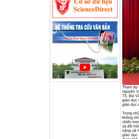
Tham dự 
nguyên V
TS. Bùi V
giáo dục 
giáo dục 
Trong nhữ
không chỉ
chiến lượ
và đổi mớ
năng xã h
giáo dục