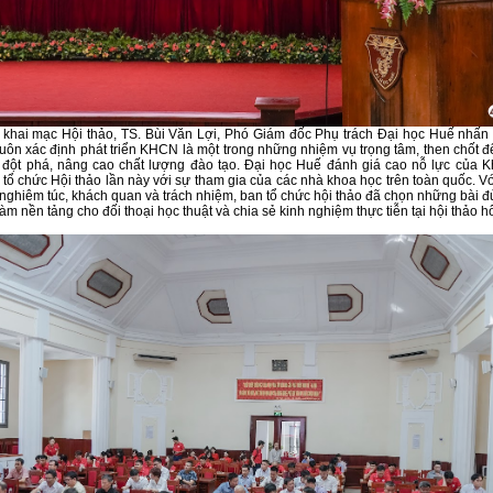
 khai mạc Hội thảo, TS. Bùi Văn Lợi, Phó Giám đốc Phụ trách Đại học Huế nhấn
uôn xác định phát triển KHCN là một trong những nhiệm vụ trọng tâm, then chốt đ
n đột phá, nâng cao chất lượng đào tạo. Đại học Huế đánh giá cao nỗ lực của
c tổ chức Hội thảo lần này với sự tham gia của các nhà khoa học trên toàn quốc. Vớ
 nghiêm túc, khách quan và trách nhiệm, ban tổ chức hội thảo đã chọn những bài đ
àm nền tảng cho đối thoại học thuật và chia sẻ kinh nghiệm thực tiễn tại hội thảo 