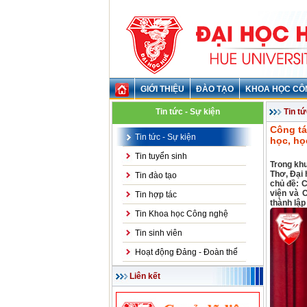
GIỚI THIỆU
ĐÀO TẠO
KHOA HỌC CÔ
Tin tức - Sự kiện
Tin tứ
Công tá
Tin tức - Sự kiện
học, họ
Tin tuyển sinh
Trong kh
Thơ, Đại 
Tin đào tạo
chủ đề: C
viện và 
Tin hợp tác
thành lập
Tin Khoa học Công nghệ
Tin sinh viên
Hoạt động Đảng - Đoàn thể
Liên kết