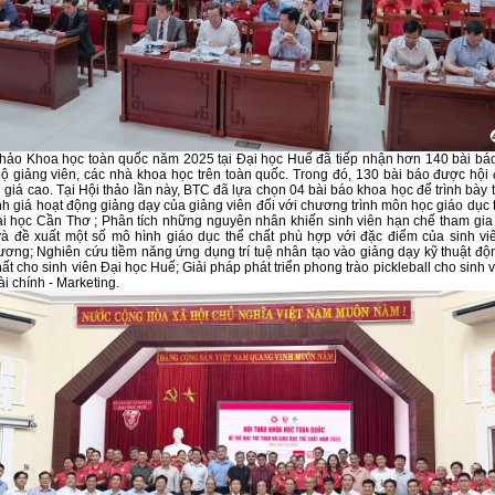
hảo Khoa học toàn quốc năm 2025 tại Đại học Huế đã tiếp nhận hơn 140 bài bá
ộ giảng viên, các nhà khoa học trên toàn quốc. Trong đó, 130 bài báo được hội
 giá cao. Tại Hội thảo lần này, BTC đã lựa chọn 04 bài báo khoa học để trình bày t
 giá hoạt động giảng dạy của giảng viên đối với chương trình môn học giáo dục t
i học Cần Thơ ; Phân tích những nguyên nhân khiến sinh viên hạn chế tham gia
và đề xuất một số mô hình giáo dục thể chất phù hợp với đặc điểm của sinh vi
ơng; Nghiên cứu tiềm năng ứng dụng trí tuệ nhân tạo vào giảng dạy kỹ thuật độn
hất cho sinh viên Đại học Huế; Giải pháp phát triển phong trào pickleball cho sinh 
i chính - Marketing.