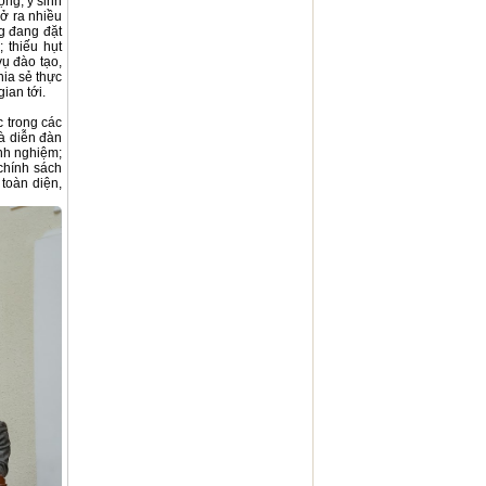
ộng, y sinh
mở ra nhiều
ng đang đặt
 thiếu hụt
vụ đào tạo,
hia sẻ thực
ian tới.
c trong các
là diễn đàn
inh nghiệm;
chính sách
 toàn diện,