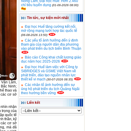
Nông Lâm, Đại học Huế: Hơn 2.460
chỉ tiêu tuyển dụng
(01-06-2026 08:00)
Tin tức, sự kiện mới nhất
Đại học Huế tăng cường kết nối,
mở rộng mạng lưới hợp tác quốc tế
(06-08-2026 13:50)
Các yếu tố ảnh hưởng đến ý định
tham gia của người dân địa phương
vào phát triển du lịch biển Bình Thuận
Báo cáo Công khai chất lượng giáo
dục năm học 2025-2026
Đại học Huế làm việc với Công ty
SiBRIDGES và GSME Việt Nam về
phát triển, đào tạo nguồn nhân lực
thiết kế vi mạch
(30-07-2026 08:35)
ê Văn Lẫm,
Các nhân tố ảnh hưởng đến sự
 Bắc Ninh;
ủng hộ phát triển du lịch Quảng Ngãi
thể thao và
theo hướng bền vững
 các cơ sở
Liên kết
 nhìn nhận
n trọng của
hập quốc tế
nh thần, kỹ
 các cơ sở
ộng, mà đã