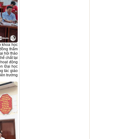
o khoa học
 đồng thẩm
ại hội thảo
hể chất tại
 hoạt động
ên Đại học
g tác giáo
viên trường