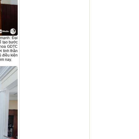
 mạnh: Đại
ể tạo bước
 Khoa GDTC
i tinh thần
ủ điều kiện
hôm nay.