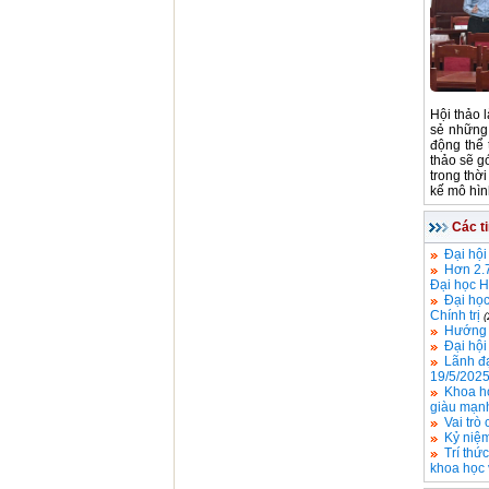
Hội thảo 
sẻ những 
động thể 
thảo sẽ g
trong thờ
kế mô hìn
Các t
Đại hội
Hơn 2.7
Đại học 
Đại học
Chính trị
(
Hướng 
Đại hội
Lãnh đạ
19/5/2025
Khoa họ
giàu mạnh
Vai trò
Kỷ niệm
Trí thứ
khoa học 